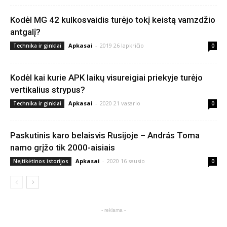
Kodėl MG 42 kulkosvaidis turėjo tokį keistą vamzdžio
antgalį?
Apkasai
-
2019 26 lapkričio
Technika ir ginklai
0
Kodėl kai kurie APK laikų visureigiai priekyje turėjo
vertikalius strypus?
Apkasai
-
2020 21 vasario
Technika ir ginklai
0
Paskutinis karo belaisvis Rusijoje – András Toma
namo grįžo tik 2000-aisiais
Apkasai
-
2020 16 sausio
Neįtikėtinos istorijos
0
- reklama -