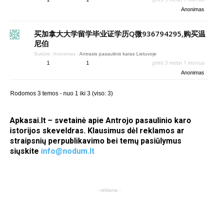
Anonimas
买加拿大大学留学毕业证学历Q微936794295,购买温
尼伯
Sukūrė:
Anonimas
:
Antrasis pasaulinis karas Lietuvoje
prieš 3 metai 1 mėnuo
1
1
Anonimas
Rodomos 3 temos - nuo 1 iki 3 (viso: 3)
Apkasai.lt – svetainė apie Antrojo pasaulinio karo
istorijos skeveldras. Klausimus dėl reklamos ar
straipsnių perpublikavimo bei temų pasiūlymus
siųskite
info@nodum.lt
- reklama -