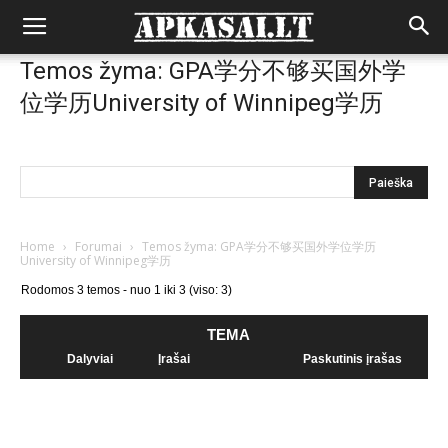
Temos žyma: GPA学分不够买国外学
位学历University of Winnipeg学历
Home
›
Forumai
›
Temos žyma: GPA学分不够买国外学位学历
University of Winnipeg学历
Rodomos 3 temos - nuo 1 iki 3 (viso: 3)
TEMA
Dalyviai
Įrašai
Paskutinis įrašas