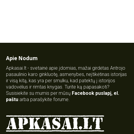
Apie Nodum
Apkasai.lt - svetainė apie įdomias, mažai girdėtas Antrojo
pasaulinio karo ginkluotę, asmenybes, neįtikėtinas istorijas
ir visą kitą, kas yra per smulku, kad patektų į istorijos
vadovėlius ir rimtas knygas. Turite ką papasakoti?
Susisiekite su mumis per mūsų
Facebook puslapį
,
el.
paštu
arba parašykite forume.