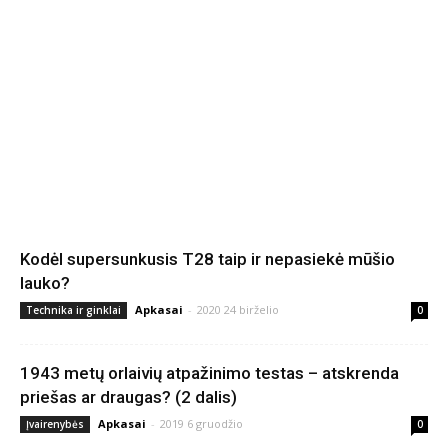
Kodėl supersunkusis T28 taip ir nepasiekė mūšio
lauko?
Apkasai
-
2020 24 birželio
Technika ir ginklai
0
1943 metų orlaivių atpažinimo testas – atskrenda
priešas ar draugas? (2 dalis)
Apkasai
-
2019 6 gruodžio
Įvairenybės
0