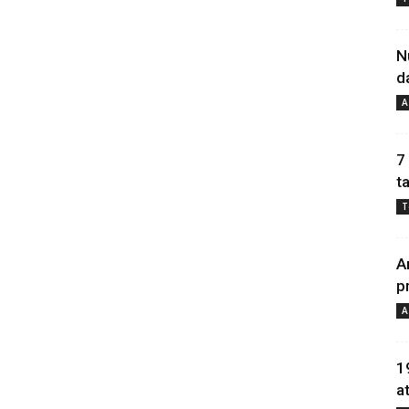
N
d
A
7
t
T
A
p
A
1
a