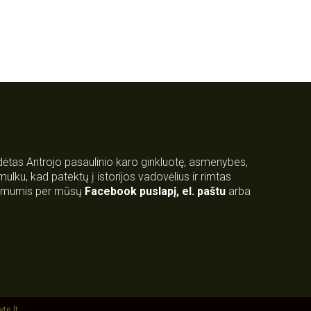
rdėtas Antrojo pasaulinio karo ginkluotę, asmenybes,
 smulku, kad patektų į istorijos vadovėlius ir rimtas
su mumis per mūsų
Facebook puslapį
,
el. paštu
arba
yte.lt