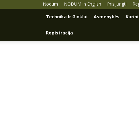
Nodum
NODUM in English
Prisijungti
Reg
Technika Ir Ginklai
Asmenybės
Karin
Registracija