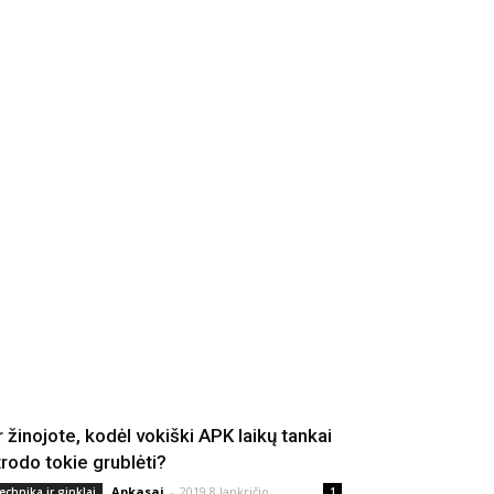
r žinojote, kodėl vokiški APK laikų tankai
trodo tokie grublėti?
Apkasai
-
2019 8 lapkričio
echnika ir ginklai
1