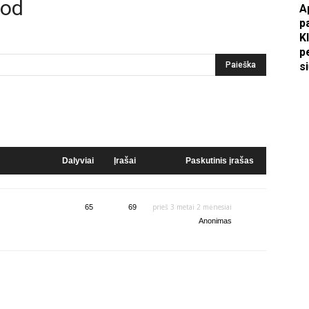
ood
A
p
Apkasai.lt
K
p
s
Dalyviai
Įrašai
Paskutinis įrašas
prieš 3 metai 2 mėnesiai
65
69
Anonimas