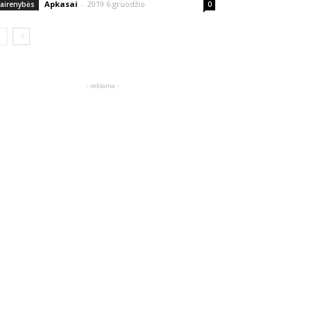
Apkasai
-
2019 6 gruodžio
vairenybės
0
- reklama -