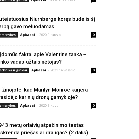
uteistuosius Niurnberge koręs budelis šį
arbą gavo meluodamas
Apkasai
-
2020 9 sausio
smenybės
0
 įdomūs faktai apie Valentine tanką –
anko vadas-užtaisinėtojas?
Apkasai
-
2021 14 vasario
echnika ir ginklai
0
r žinojote, kad Marilyn Monroe karjera
rasidėjo karinių dronų gamykloje?
Apkasai
-
2020 8 kovo
smenybės
0
943 metų orlaivių atpažinimo testas –
tskrenda priešas ar draugas? (2 dalis)