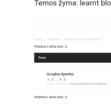
Temos žyma: learnt bl
Home
›
Forumai
›
Temos žyma: learnt blood
Rodoma 1 tema (viso: 1)
Tema
Gczqbw Gjvmbz
…
1
2
4
5
Sukūrė:
Anonimas
:
Antrojo pasaulinio karo ginkluotė
Rodoma 1 tema (viso: 1)