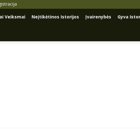
istracija
iai Veiksmai
Neįtikėtinos Istorijos
Įvairenybės
Gyva Istor