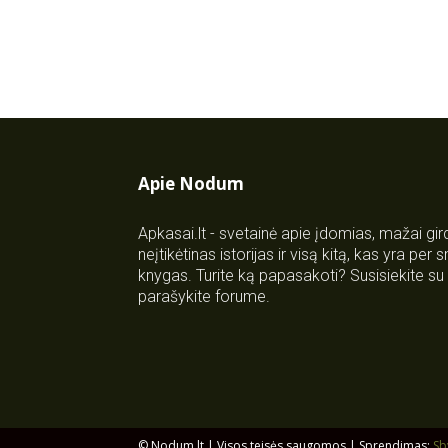
Apie Nodum
Apkasai.lt - svetainė apie įdomias, mažai gi
neįtikėtinas istorijas ir visą kitą, kas yra per
knygas. Turite ką papasakoti? Susisiekite 
parašykite forume.
© Nodum.lt | Visos teisės saugomos | Sprendimas:
Sb