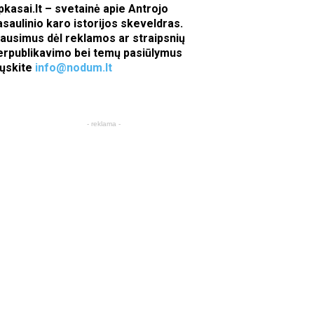
pkasai.lt – svetainė apie Antrojo
asaulinio karo istorijos skeveldras.
lausimus dėl reklamos ar straipsnių
erpublikavimo bei temų pasiūlymus
iųskite
info@nodum.lt
- reklama -