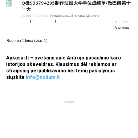
Q微936794295制作法国大学学位成绩单/做巴黎第十
一大
Sukūrė:
Anonimas
:
Antrasis pasaulinis karas Lietuvoje
prieš 3 metai
1
1
Anonimas
Rodoma 1 tema (viso: 1)
Apkasai.lt – svetainė apie Antrojo pasaulinio karo
istorijos skeveldras. Klausimus dėl reklamos ar
straipsnių perpublikavimo bei temų pasiūlymus
siųskite
info@nodum.lt
- reklama -