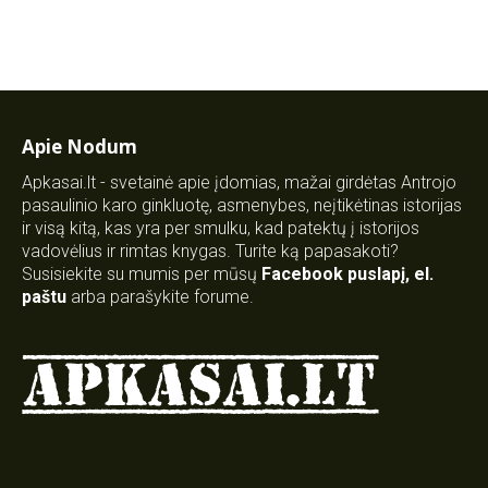
Apie Nodum
Apkasai.lt - svetainė apie įdomias, mažai girdėtas Antrojo
pasaulinio karo ginkluotę, asmenybes, neįtikėtinas istorijas
ir visą kitą, kas yra per smulku, kad patektų į istorijos
vadovėlius ir rimtas knygas. Turite ką papasakoti?
Susisiekite su mumis per mūsų
Facebook puslapį
,
el.
paštu
arba parašykite forume.