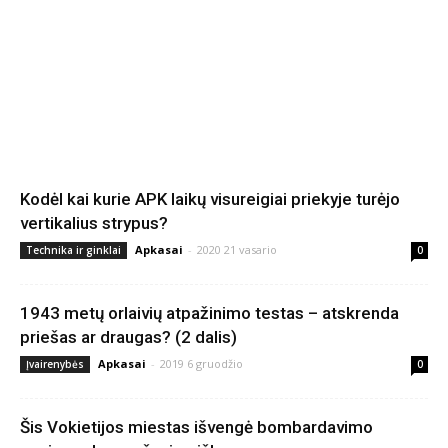
Kodėl kai kurie APK laikų visureigiai priekyje turėjo
vertikalius strypus?
Apkasai
-
2020 21 vasario
Technika ir ginklai
0
1943 metų orlaivių atpažinimo testas – atskrenda
priešas ar draugas? (2 dalis)
Apkasai
-
2019 6 gruodžio
Įvairenybės
0
Šis Vokietijos miestas išvengė bombardavimo