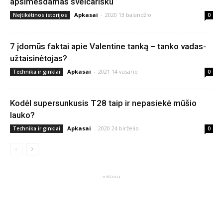
apsimesdamas šveicarišku
Apkasai
-
2020 13 balandžio
Neįtikėtinos istorijos
0
7 įdomūs faktai apie Valentine tanką – tanko vadas-
užtaisinėtojas?
Apkasai
-
2021 14 vasario
Technika ir ginklai
0
Kodėl supersunkusis T28 taip ir nepasiekė mūšio
lauko?
Apkasai
-
2020 24 birželio
Technika ir ginklai
0
- reklama -