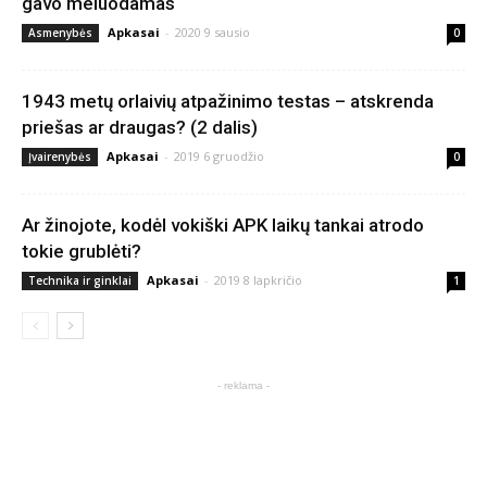
gavo meluodamas
Apkasai
-
2020 9 sausio
Asmenybės
0
1943 metų orlaivių atpažinimo testas – atskrenda
priešas ar draugas? (2 dalis)
Apkasai
-
2019 6 gruodžio
Įvairenybės
0
Ar žinojote, kodėl vokiški APK laikų tankai atrodo
tokie grublėti?
Apkasai
-
2019 8 lapkričio
Technika ir ginklai
1
- reklama -