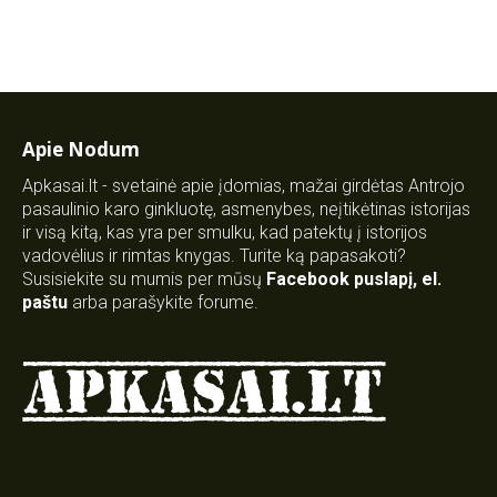
Apie Nodum
Apkasai.lt - svetainė apie įdomias, mažai girdėtas Antrojo
pasaulinio karo ginkluotę, asmenybes, neįtikėtinas istorijas
ir visą kitą, kas yra per smulku, kad patektų į istorijos
vadovėlius ir rimtas knygas. Turite ką papasakoti?
Susisiekite su mumis per mūsų
Facebook puslapį
,
el.
paštu
arba parašykite forume.