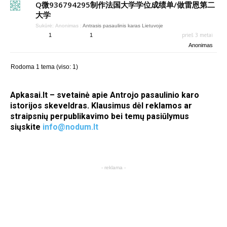
Q微936794295制作法国大学学位成绩单/做雷恩第二
大学
Sukūrė:
Anonimas
:
Antrasis pasaulinis karas Lietuvoje
prieš 3 metai
1
1
Anonimas
Rodoma 1 tema (viso: 1)
Apkasai.lt – svetainė apie Antrojo pasaulinio karo
istorijos skeveldras. Klausimus dėl reklamos ar
straipsnių perpublikavimo bei temų pasiūlymus
siųskite
info@nodum.lt
- reklama -