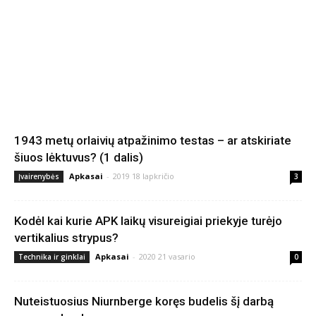
1943 metų orlaivių atpažinimo testas – ar atskiriate
šiuos lėktuvus? (1 dalis)
Apkasai
-
2019 18 lapkričio
Įvairenybės
3
Kodėl kai kurie APK laikų visureigiai priekyje turėjo
vertikalius strypus?
Apkasai
-
2020 21 vasario
Technika ir ginklai
0
Nuteistuosius Niurnberge koręs budelis šį darbą