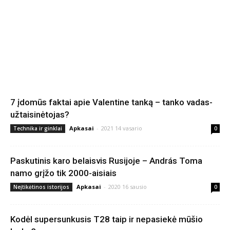
7 įdomūs faktai apie Valentine tanką – tanko vadas-
užtaisinėtojas?
Apkasai
-
2021 14 vasario
Technika ir ginklai
0
Paskutinis karo belaisvis Rusijoje – András Toma
namo grįžo tik 2000-aisiais
Apkasai
-
2020 16 sausio
Neįtikėtinos istorijos
0
Kodėl supersunkusis T28 taip ir nepasiekė mūšio