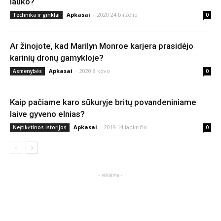
lauko?
Apkasai
-
2020 24 birželio
Technika ir ginklai
0
Ar žinojote, kad Marilyn Monroe karjera prasidėjo
karinių dronų gamykloje?
Apkasai
-
2020 8 kovo
Asmenybės
0
Kaip pačiame karo sūkuryje britų povandeniniame
laive gyveno elnias?
Apkasai
-
2019 14 lapkričio
Neįtikėtinos istorijos
0
- reklama -