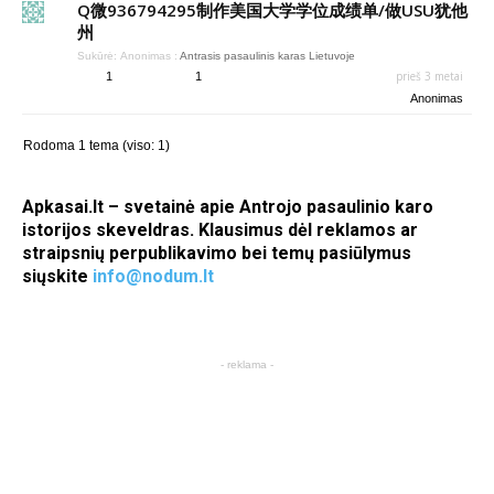
Q微936794295制作美国大学学位成绩单/做USU犹他
州
Sukūrė:
Anonimas
:
Antrasis pasaulinis karas Lietuvoje
prieš 3 metai
1
1
Anonimas
Rodoma 1 tema (viso: 1)
Apkasai.lt – svetainė apie Antrojo pasaulinio karo
istorijos skeveldras. Klausimus dėl reklamos ar
straipsnių perpublikavimo bei temų pasiūlymus
siųskite
info@nodum.lt
- reklama -