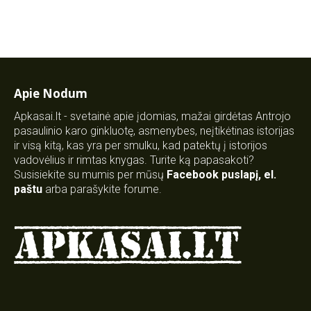
Apie Nodum
Apkasai.lt - svetainė apie įdomias, mažai girdėtas Antrojo
pasaulinio karo ginkluotę, asmenybes, neįtikėtinas istorijas
ir visą kitą, kas yra per smulku, kad patektų į istorijos
vadovėlius ir rimtas knygas. Turite ką papasakoti?
Susisiekite su mumis per mūsų
Facebook puslapį
,
el.
paštu
arba parašykite forume.