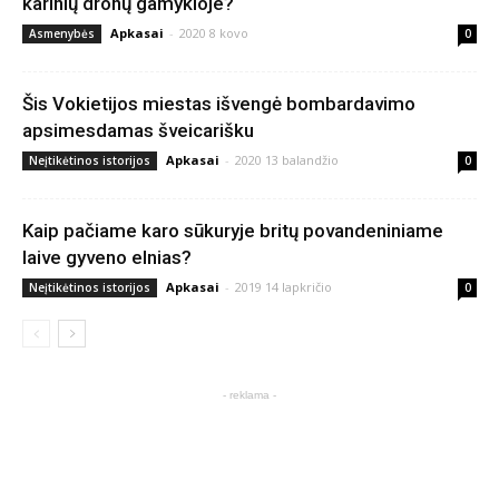
karinių dronų gamykloje?
Apkasai
-
2020 8 kovo
Asmenybės
0
Šis Vokietijos miestas išvengė bombardavimo
apsimesdamas šveicarišku
Apkasai
-
2020 13 balandžio
Neįtikėtinos istorijos
0
Kaip pačiame karo sūkuryje britų povandeniniame
laive gyveno elnias?
Apkasai
-
2019 14 lapkričio
Neįtikėtinos istorijos
0
- reklama -