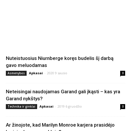
Nuteistuosius Niurnberge koręs budelis šį darbą
gavo meluodamas
Apkasai
-
2020 9 sausio
Asmenybės
0
Neteisingai naudojamas Garand gali įkąsti – kas yra
Garand nykštys?
Apkasai
-
2019 6 gruodžio
Technika ir ginklai
0
Ar žinojote, kad Marilyn Monroe karjera prasidėjo