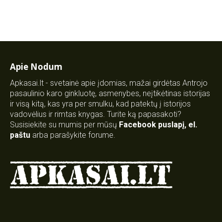
Apie Nodum
Apkasai.lt - svetainė apie įdomias, mažai girdėtas Antrojo
pasaulinio karo ginkluotę, asmenybes, neįtikėtinas istorijas
ir visą kitą, kas yra per smulku, kad patektų į istorijos
vadovėlius ir rimtas knygas. Turite ką papasakoti?
Susisiekite su mumis per mūsų
Facebook puslapį
,
el.
paštu
arba parašykite forume.