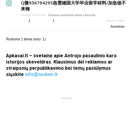
Q微936794295急需德国大学毕业留学材料/加急做不
来梅
Sukūrė:
Anonimas
:
Antrasis pasaulinis karas Lietuvoje
prieš 3 metai
1
1
Anonimas
Rodoma 1 tema (viso: 1)
Apkasai.lt – svetainė apie Antrojo pasaulinio karo
istorijos skeveldras. Klausimus dėl reklamos ar
straipsnių perpublikavimo bei temų pasiūlymus
siųskite
info@nodum.lt
- reklama -