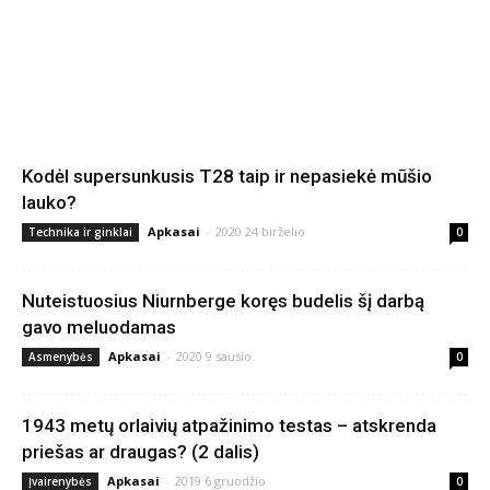
Kodėl supersunkusis T28 taip ir nepasiekė mūšio
lauko?
Apkasai
-
2020 24 birželio
Technika ir ginklai
0
Nuteistuosius Niurnberge koręs budelis šį darbą
gavo meluodamas
Apkasai
-
2020 9 sausio
Asmenybės
0
1943 metų orlaivių atpažinimo testas – atskrenda
priešas ar draugas? (2 dalis)
Apkasai
-
2019 6 gruodžio
Įvairenybės
0