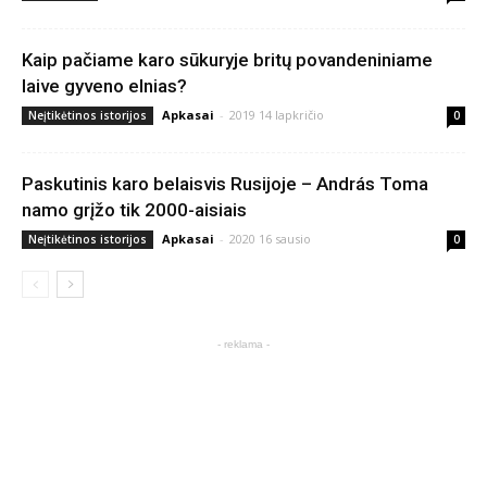
Kaip pačiame karo sūkuryje britų povandeniniame
laive gyveno elnias?
Apkasai
-
2019 14 lapkričio
Neįtikėtinos istorijos
0
Paskutinis karo belaisvis Rusijoje – András Toma
namo grįžo tik 2000-aisiais
Apkasai
-
2020 16 sausio
Neįtikėtinos istorijos
0
- reklama -