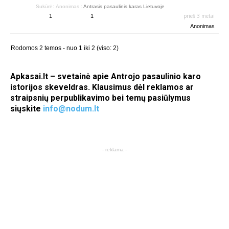
Sukūrė:
Anonimas
:
Antrasis pasaulinis karas Lietuvoje
prieš 3 metai
1
1
Anonimas
Rodomos 2 temos - nuo 1 iki 2 (viso: 2)
Apkasai.lt – svetainė apie Antrojo pasaulinio karo
istorijos skeveldras. Klausimus dėl reklamos ar
straipsnių perpublikavimo bei temų pasiūlymus
siųskite
info@nodum.lt
- reklama -