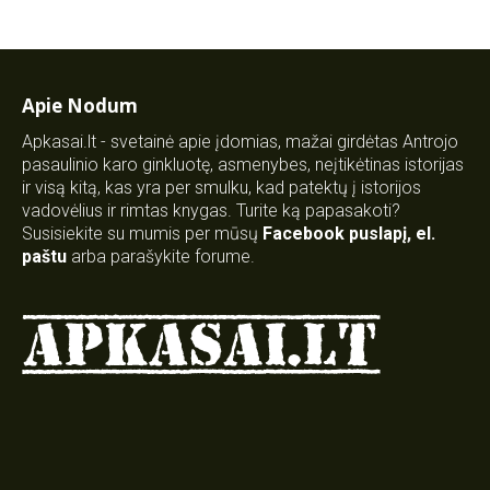
Apie Nodum
Apkasai.lt - svetainė apie įdomias, mažai girdėtas Antrojo
pasaulinio karo ginkluotę, asmenybes, neįtikėtinas istorijas
ir visą kitą, kas yra per smulku, kad patektų į istorijos
vadovėlius ir rimtas knygas. Turite ką papasakoti?
Susisiekite su mumis per mūsų
Facebook puslapį
,
el.
paštu
arba parašykite forume.