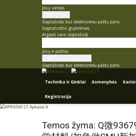
Jūsų vardas
Slaptažodis bus elektroniniu paštu Jums.
Slaptažodžio grąžinimas
Atgauti savo slaptažodį
jūsų e-paštas
Slaptažodis bus elektroniniu paštu Jums.
Technika Ir Ginklai
Asmenybės
Karin
Registracija
Apkasai.lt
Temos žyma: Q微