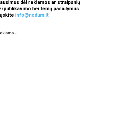
lausimus dėl reklamos ar straipsnių
erpublikavimo bei temų pasiūlymus
iųskite
info@nodum.lt
reklama -