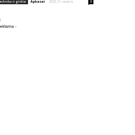
Apkasai
-
2020 21 vasario
echnika ir ginklai
0
reklama -