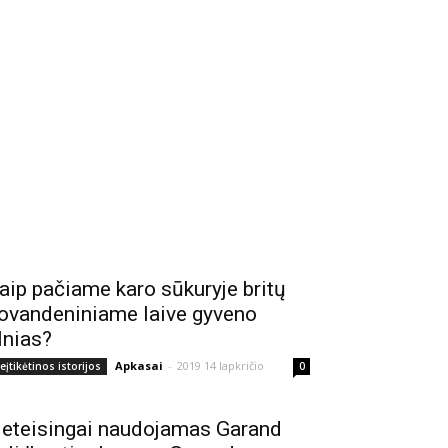
aip pačiame karo sūkuryje britų
ovandeniniame laive gyveno
lnias?
Apkasai
-
2019 14 lapkričio
eįtikėtinos istorijos
0
eteisingai naudojamas Garand