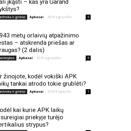
ali įkąsti – kas yra Garand
ykštys?
Apkasai
-
2019 6 gruodžio
echnika ir ginklai
0
943 metų orlaivių atpažinimo
estas – atskrenda priešas ar
raugas? (2 dalis)
Apkasai
-
2019 6 gruodžio
vairenybės
0
r žinojote, kodėl vokiški APK
aikų tankai atrodo tokie grublėti?
Apkasai
-
2019 8 lapkričio
echnika ir ginklai
1
odėl kai kurie APK laikų
isureigiai priekyje turėjo
ertikalius strypus?