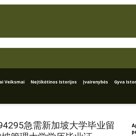
iai Veiksmai
Neįtikėtinos Istorijos
Įvairenybės
Gyva Istor
936794295急需新加坡大学毕业留
A
p