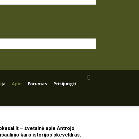
ija
Apie
Forumas
Prisijungti
pkasai.lt – svetainė apie Antrojo
asaulinio karo istorijos skeveldras.