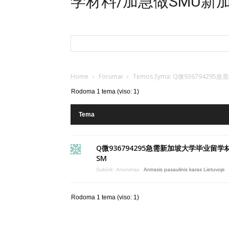
学材料/加急做SMU新
Home
›
Forumai
›
Temos žyma: Q微93679
Rodoma 1 tema (viso: 1)
Tema
Q微936794295急需新加坡大学毕业留学
SM
Sukūrė:
Anonimas
:
Antrasis pasaulinis karas Lietuvoje
Rodoma 1 tema (viso: 1)