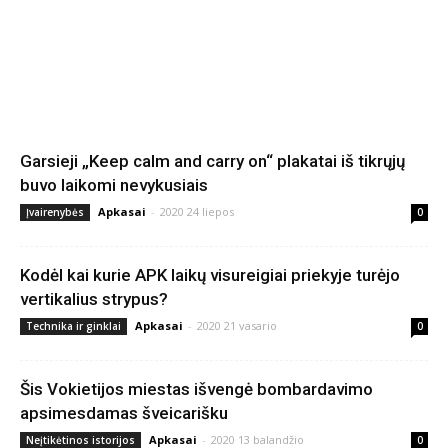
Garsieji „Keep calm and carry on“ plakatai iš tikrųjų
buvo laikomi nevykusiais
Apkasai
-
2020 24 liepos
Įvairenybės
0
Kodėl kai kurie APK laikų visureigiai priekyje turėjo
vertikalius strypus?
Apkasai
-
2020 21 vasario
Technika ir ginklai
0
Šis Vokietijos miestas išvengė bombardavimo
apsimesdamas šveicarišku
Apkasai
-
2020 13 balandžio
Neįtikėtinos istorijos
0