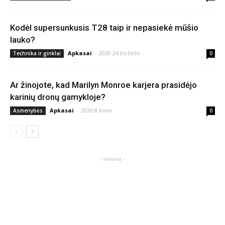
Kodėl supersunkusis T28 taip ir nepasiekė mūšio
lauko?
Apkasai
-
2020 24 birželio
Technika ir ginklai
0
Ar žinojote, kad Marilyn Monroe karjera prasidėjo
karinių dronų gamykloje?
Apkasai
-
2020 8 kovo
Asmenybės
0
- reklama -