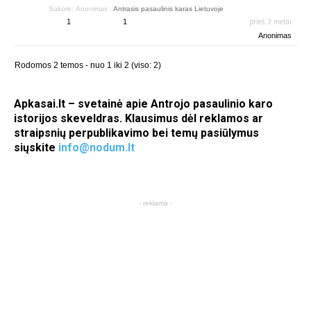
Sukūrė:
Anonimas
:
Antrasis pasaulinis karas Lietuvoje
prieš 3 metai
1
1
Anonimas
Rodomos 2 temos - nuo 1 iki 2 (viso: 2)
Apkasai.lt – svetainė apie Antrojo pasaulinio karo
istorijos skeveldras. Klausimus dėl reklamos ar
straipsnių perpublikavimo bei temų pasiūlymus
siųskite
info@nodum.lt
- reklama -