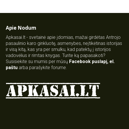
Apie Nodum
Apkasai.lt - svetainė apie įdomias, mažai girdėtas Antrojo
pasaulinio karo ginkluotę, asmenybes, neįtikėtinas istorijas
ir visą kitą, kas yra per smulku, kad patektų į istorijos
vadovėlius ir rimtas knygas. Turite ką papasakoti?
Susisiekite su mumis per mūsų
Facebook puslapį
,
el.
paštu
arba parašykite forume.