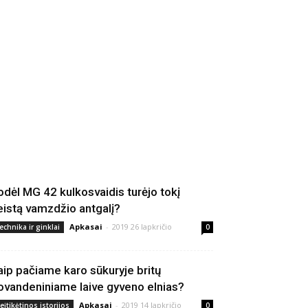
odėl MG 42 kulkosvaidis turėjo tokį
eistą vamzdžio antgalį?
Apkasai
-
2019 26 lapkričio
echnika ir ginklai
0
aip pačiame karo sūkuryje britų
ovandeniniame laive gyveno elnias?
Apkasai
-
2019 14 lapkričio
eįtikėtinos istorijos
0