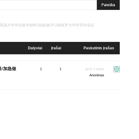
4295急需美国大学毕业留学材料/加急做DPU德保罗大学学历毕业证
Dalyviai
Įrašai
Paskutinis įrašas
料/加急做
prieš 3 metai
1
1
Anonimas