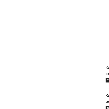
K
k
T
K
p
N