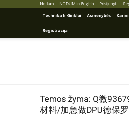
Nodum
NODUM in English
Prisijungti
Reg
Technika Ir Ginklai
Asmenybės
Karin
Registracija
Temos žyma: Q微
材料/加急做DPU德保