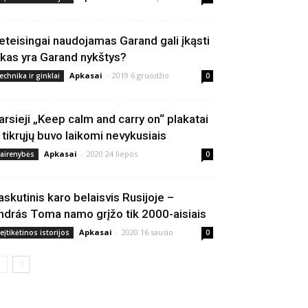
eteisingai naudojamas Garand gali įkąsti
 kas yra Garand nykštys?
Apkasai
-
2019 6 gruodžio
echnika ir ginklai
0
arsieji „Keep calm and carry on“ plakatai
š tikrųjų buvo laikomi nevykusiais
Apkasai
-
2020 24 liepos
vairenybės
0
askutinis karo belaisvis Rusijoje –
ndrás Toma namo grįžo tik 2000-aisiais
Apkasai
-
2020 16 sausio
eįtikėtinos istorijos
0