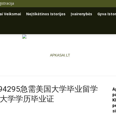
istracija
iai Veiksmai
Neįtikėtinos Istorijos
Įvairenybės
Gyva Istor
936794295急需美国大学毕业留学
A
p
罗大学学历毕业证
Apkasai.lt
K
p
s