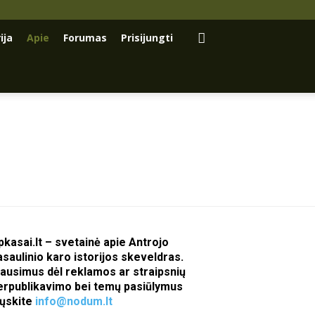
ija
Apie
Forumas
Prisijungti
pkasai.lt – svetainė apie Antrojo
asaulinio karo istorijos skeveldras.
lausimus dėl reklamos ar straipsnių
erpublikavimo bei temų pasiūlymus
iųskite
info@nodum.lt