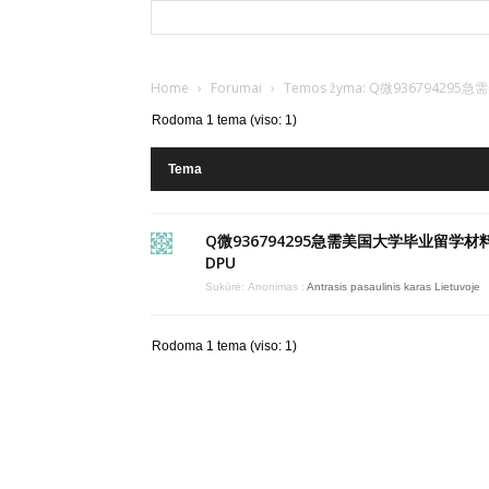
Home
›
Forumai
›
Temos žyma: Q微93679
Rodoma 1 tema (viso: 1)
Tema
Q微936794295急需美国大学毕业留学材
DPU
Sukūrė:
Anonimas
:
Antrasis pasaulinis karas Lietuvoje
Rodoma 1 tema (viso: 1)