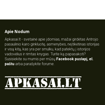
Apie Nodum
Apkasai.lt - svetainė apie įdomias, mažai girdėtas Antrojo
pasaulinio karo ginkluotę, asmenybes, neįtikėtinas istorijas
ir visą kitą, kas yra per smulku, kad patektų į istorijos
vadovėlius ir rimtas knygas. Turite ką papasakoti?
Susisiekite su mumis per mūsų
Facebook puslapį
,
el.
paštu
arba parašykite forume.