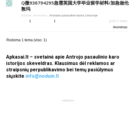
Q微936794295急需英国大学毕业留学材料/加急做伦
敦玛
Sukūrė:
Anonimas
:
Antrasis pasaulinis karas Lietuvoje
prieš 3 metai
1
1
Anonimas
Rodoma 1 tema (viso: 1)
Apkasai.lt – svetainė apie Antrojo pasaulinio karo
istorijos skeveldras. Klausimus dėl reklamos ar
straipsnių perpublikavimo bei temų pasiūlymus
siųskite
info@nodum.lt
- reklama -