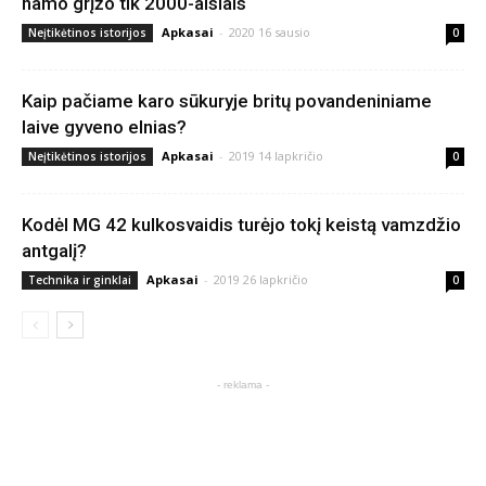
namo grįžo tik 2000-aisiais
Apkasai
-
2020 16 sausio
Neįtikėtinos istorijos
0
Kaip pačiame karo sūkuryje britų povandeniniame
laive gyveno elnias?
Apkasai
-
2019 14 lapkričio
Neįtikėtinos istorijos
0
Kodėl MG 42 kulkosvaidis turėjo tokį keistą vamzdžio
antgalį?
Apkasai
-
2019 26 lapkričio
Technika ir ginklai
0
- reklama -