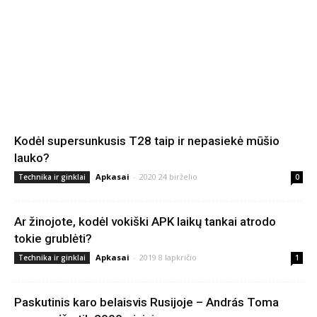
Kodėl supersunkusis T28 taip ir nepasiekė mūšio
lauko?
Apkasai
-
2020 24 birželio
Technika ir ginklai
0
Ar žinojote, kodėl vokiški APK laikų tankai atrodo
tokie grublėti?
Apkasai
-
2019 8 lapkričio
Technika ir ginklai
1
Paskutinis karo belaisvis Rusijoje – András Toma