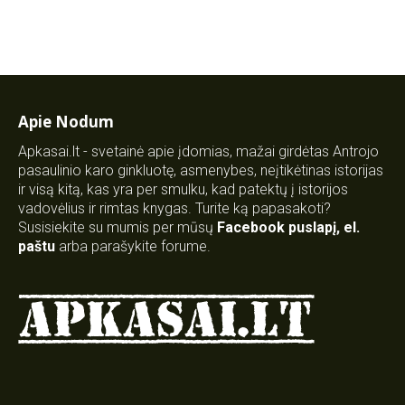
Apie Nodum
Apkasai.lt - svetainė apie įdomias, mažai girdėtas Antrojo
pasaulinio karo ginkluotę, asmenybes, neįtikėtinas istorijas
ir visą kitą, kas yra per smulku, kad patektų į istorijos
vadovėlius ir rimtas knygas. Turite ką papasakoti?
Susisiekite su mumis per mūsų
Facebook puslapį
,
el.
paštu
arba parašykite forume.