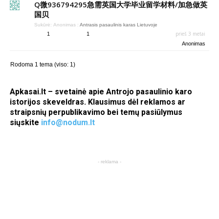
Q微936794295急需英国大学毕业留学材料/加急做英
国贝
Sukūrė:
Anonimas
:
Antrasis pasaulinis karas Lietuvoje
prieš 3 metai
1
1
Anonimas
Rodoma 1 tema (viso: 1)
Apkasai.lt – svetainė apie Antrojo pasaulinio karo
istorijos skeveldras. Klausimus dėl reklamos ar
straipsnių perpublikavimo bei temų pasiūlymus
siųskite
info@nodum.lt
- reklama -