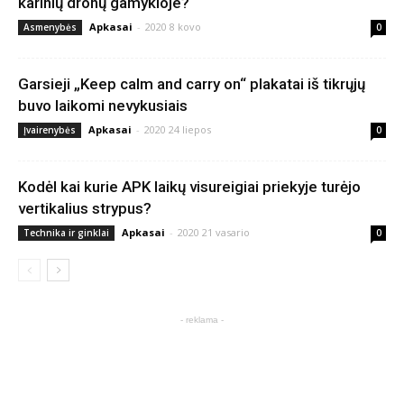
karinių dronų gamykloje?
Apkasai
-
2020 8 kovo
Asmenybės
0
Garsieji „Keep calm and carry on“ plakatai iš tikrųjų
buvo laikomi nevykusiais
Apkasai
-
2020 24 liepos
Įvairenybės
0
Kodėl kai kurie APK laikų visureigiai priekyje turėjo
vertikalius strypus?
Apkasai
-
2020 21 vasario
Technika ir ginklai
0
- reklama -