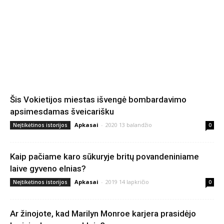
Šis Vokietijos miestas išvengė bombardavimo
apsimesdamas šveicarišku
Apkasai
-
2020 13 balandžio
Neįtikėtinos istorijos
0
Kaip pačiame karo sūkuryje britų povandeniniame
laive gyveno elnias?
Apkasai
-
2019 14 lapkričio
Neįtikėtinos istorijos
0
Ar žinojote, kad Marilyn Monroe karjera prasidėjo