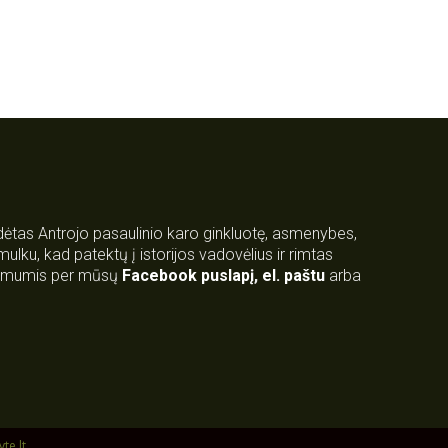
rdėtas Antrojo pasaulinio karo ginkluotę, asmenybes,
 smulku, kad patektų į istorijos vadovėlius ir rimtas
su mumis per mūsų
Facebook puslapį
,
el. paštu
arba
yte.lt