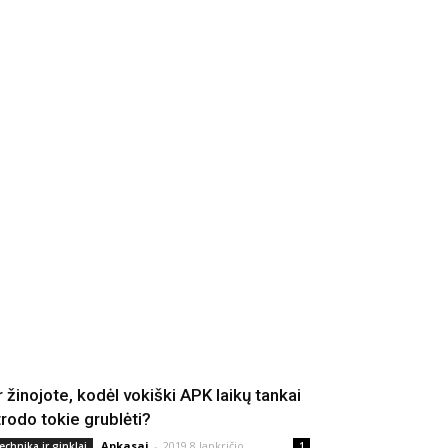
r žinojote, kodėl vokiški APK laikų tankai
trodo tokie grublėti?
Apkasai
-
2019 8 lapkričio
echnika ir ginklai
1