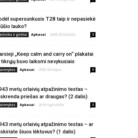
odėl supersunkusis T28 taip ir nepasiekė
ūšio lauko?
Apkasai
-
2020 24 birželio
echnika ir ginklai
0
arsieji „Keep calm and carry on“ plakatai
š tikrųjų buvo laikomi nevykusiais
Apkasai
-
2020 24 liepos
vairenybės
0
943 metų orlaivių atpažinimo testas –
tskrenda priešas ar draugas? (2 dalis)
Apkasai
-
2019 6 gruodžio
vairenybės
0
943 metų orlaivių atpažinimo testas – ar
tskiriate šiuos lėktuvus? (1 dalis)