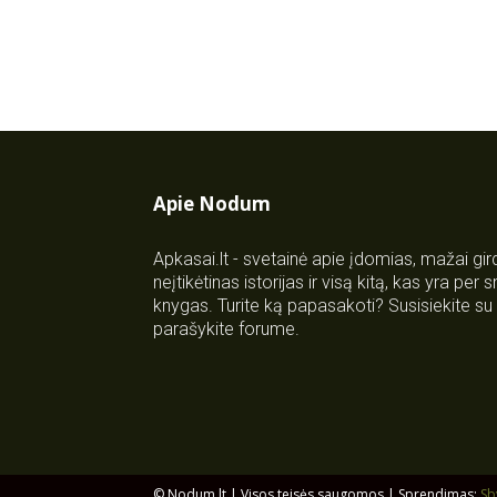
Apie Nodum
Apkasai.lt - svetainė apie įdomias, mažai gi
neįtikėtinas istorijas ir visą kitą, kas yra per
knygas. Turite ką papasakoti? Susisiekite 
parašykite forume.
© Nodum.lt | Visos teisės saugomos | Sprendimas:
Sb