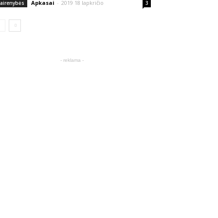
Apkasai
-
2019 18 lapkričio
vairenybės
3
- reklama -