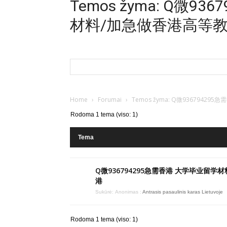
Temos žyma: Q微9
材料/加急做香港高等
Home
›
Forumai
›
Temos žyma: Q微93679
Rodoma 1 tema (viso: 1)
Tema
Q微936794295急需香港 大学毕业留学
港
Sukūrė:
Anonimas
:
Antrasis pasaulinis karas Lietuvoje
Rodoma 1 tema (viso: 1)