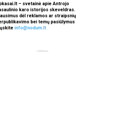
pkasai.lt – svetainė apie Antrojo
asaulinio karo istorijos skeveldras.
lausimus dėl reklamos ar straipsnių
erpublikavimo bei temų pasiūlymus
iųskite
info@nodum.lt
- reklama -