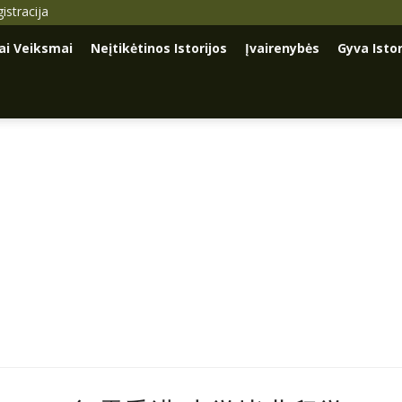
istracija
iai Veiksmai
Neįtikėtinos Istorijos
Įvairenybės
Gyva Istor