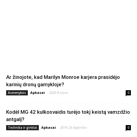
Ar žinojote, kad Marilyn Monroe karjera prasidėjo
karinių dronų gamykloje?
Apkasai
-
2020 8 kovo
Asmenybės
0
Kodėl MG 42 kulkosvaidis turėjo tokį keistą vamzdžio
antgalį?
Apkasai
-
2019 26 lapkričio
Technika ir ginklai
0