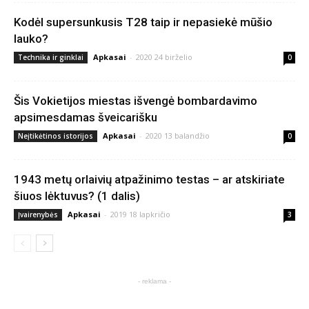
Kodėl supersunkusis T28 taip ir nepasiekė mūšio
lauko?
Apkasai
-
2020 24 birželio
Technika ir ginklai
0
Šis Vokietijos miestas išvengė bombardavimo
apsimesdamas šveicarišku
Apkasai
-
2020 13 balandžio
Neįtikėtinos istorijos
0
1943 metų orlaivių atpažinimo testas – ar atskiriate
šiuos lėktuvus? (1 dalis)
Apkasai
-
2019 18 lapkričio
Įvairenybės
3
- reklama -