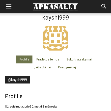
kayshi999
Profilis
Pradėtos temos
Sukurti atsakymai
Įsitraukimai
Pasižymėtieji
@kayshi999
Profilis
Užregistruota: prieš 1 metai 3 mėnesiai