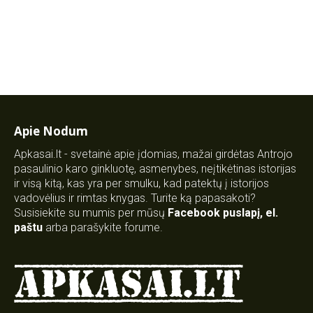
Apie Nodum
Apkasai.lt - svetainė apie įdomias, mažai girdėtas Antrojo
pasaulinio karo ginkluotę, asmenybes, neįtikėtinas istorijas
ir visą kitą, kas yra per smulku, kad patektų į istorijos
vadovėlius ir rimtas knygas. Turite ką papasakoti?
Susisiekite su mumis per mūsų
Facebook puslapį
,
el.
paštu
arba parašykite forume.