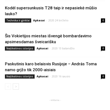
Kodėl supersunkusis T28 taip ir nepasiekė mūšio
lauko?
Apkasai
-
2020 24 birželio
Technika ir ginklai
0
Šis Vokietijos miestas išvengė bombardavimo
apsimesdamas šveicarišku
Apkasai
-
2020 13 balandžio
Neįtikėtinos istorijos
0
Paskutinis karo belaisvis Rusijoje – András Toma
namo grįžo tik 2000-aisiais
Apkasai
-
2020 16 sausio
Neįtikėtinos istorijos
0
- reklama -