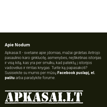
Apie Nodum
Apkasai.lt - svetainė apie įdomias, mažai girdėtas Antrojo
pasaulinio karo ginkluotę, asmenybes, neįtikėtinas istorijas
ir visą kitą, kas yra per smulku, kad patektų į istorijos
vadovėlius ir rimtas knygas. Turite ką papasakoti?
Susisiekite su mumis per mūsų
Facebook puslapį
,
el.
paštu
arba parašykite forume.