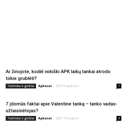
Ar žinojote, kodėl vokiški APK laikų tankai atrodo
tokie grublėti?
Apkasai
-
2019 8 lapkričio
Technika ir ginklai
1
7 įdomūs faktai apie Valentine tanką – tanko vadas-
užtaisinėtojas?
Apkasai
-
2021 14 vasario
Technika ir ginklai
0