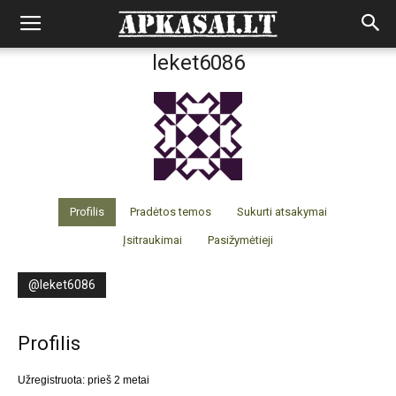
leket6086
Profilis
Pradėtos temos
Sukurti atsakymai
Įsitraukimai
Pasižymėtieji
@leket6086
Profilis
Užregistruota: prieš 2 metai