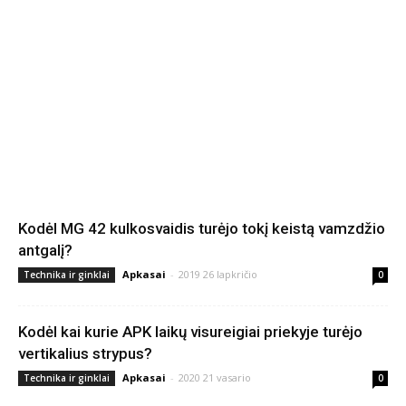
Kodėl MG 42 kulkosvaidis turėjo tokį keistą vamzdžio
antgalį?
Apkasai
-
2019 26 lapkričio
Technika ir ginklai
0
Kodėl kai kurie APK laikų visureigiai priekyje turėjo
vertikalius strypus?
Apkasai
-
2020 21 vasario
Technika ir ginklai
0