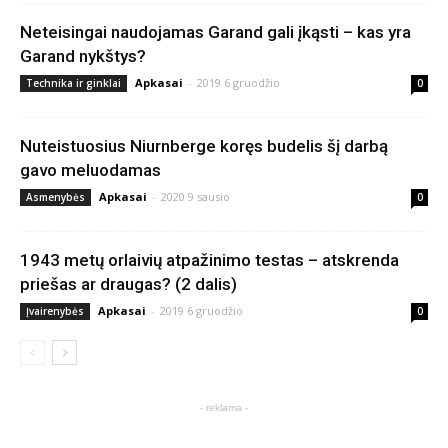
Neteisingai naudojamas Garand gali įkąsti – kas yra
Garand nykštys?
Apkasai
-
2019 6 gruodžio
Technika ir ginklai
0
Nuteistuosius Niurnberge koręs budelis šį darbą
gavo meluodamas
Apkasai
-
2020 9 sausio
Asmenybės
0
1943 metų orlaivių atpažinimo testas – atskrenda
priešas ar draugas? (2 dalis)
Apkasai
-
2019 6 gruodžio
Įvairenybės
0
- reklama -