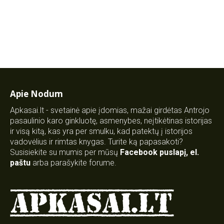
Apie Nodum
Apkasai.lt - svetainė apie įdomias, mažai girdėtas Antrojo
pasaulinio karo ginkluotę, asmenybes, neįtikėtinas istorijas
ir visą kitą, kas yra per smulku, kad patektų į istorijos
vadovėlius ir rimtas knygas. Turite ką papasakoti?
Susisiekite su mumis per mūsų
Facebook puslapį
,
el.
paštu
arba parašykite forume.