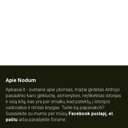
Apie Nodum
Apkasai.lt - svetainė apie įdomias, mažai girdėtas Antrojo
pasaulinio karo ginkluotę, asmenybes, neįtikėtinas istorijas
ir visą kitą, kas yra per smulku, kad patektų į istorijos
vadovėlius ir rimtas knygas. Turite ką papasakoti?
Susisiekite su mumis per mūsų
Facebook puslapį
,
el.
paštu
arba parašykite forume.