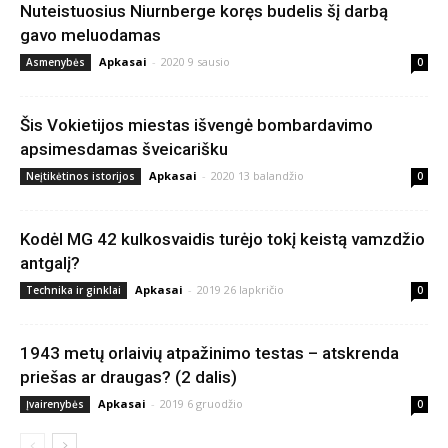
Nuteistuosius Niurnberge koręs budelis šį darbą
gavo meluodamas
Apkasai
-
2020 9 sausio
Asmenybės
0
Šis Vokietijos miestas išvengė bombardavimo
apsimesdamas šveicarišku
Apkasai
-
2020 13 balandžio
Neįtikėtinos istorijos
0
Kodėl MG 42 kulkosvaidis turėjo tokį keistą vamzdžio
antgalį?
Apkasai
-
2019 26 lapkričio
Technika ir ginklai
0
1943 metų orlaivių atpažinimo testas – atskrenda
priešas ar draugas? (2 dalis)
Apkasai
-
2019 6 gruodžio
Įvairenybės
0