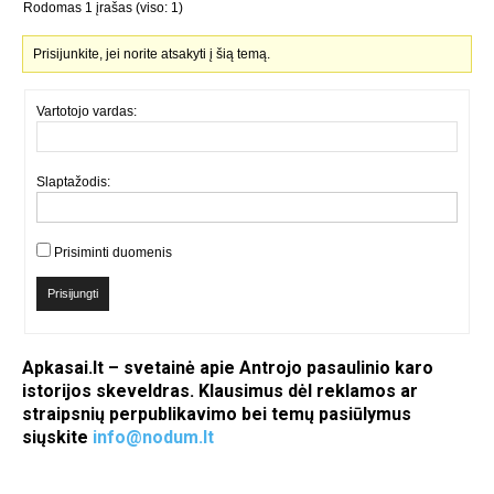
Rodomas 1 įrašas (viso: 1)
Prisijunkite, jei norite atsakyti į šią temą.
Vartotojo vardas:
Slaptažodis:
Prisiminti duomenis
Prisijungti
Apkasai.lt – svetainė apie Antrojo pasaulinio karo
istorijos skeveldras. Klausimus dėl reklamos ar
straipsnių perpublikavimo bei temų pasiūlymus
siųskite
info@nodum.lt