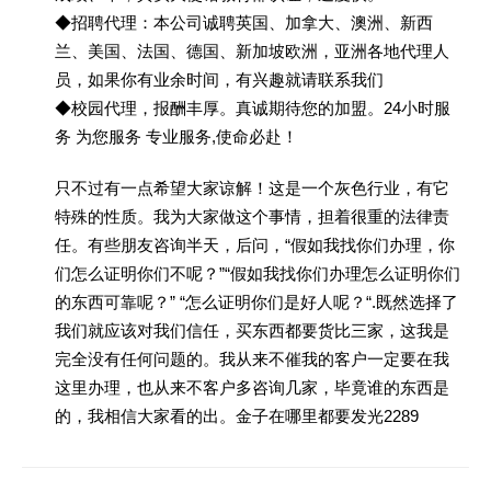
◆招聘代理：本公司诚聘英国、加拿大、澳洲、新西
兰、美国、法国、德国、新加坡欧洲，亚洲各地代理人
员，如果你有业余时间，有兴趣就请联系我们
◆校园代理，报酬丰厚。真诚期待您的加盟。24小时服
务 为您服务 专业服务,使命必赴！
只不过有一点希望大家谅解！这是一个灰色行业，有它
特殊的性质。我为大家做这个事情，担着很重的法律责
任。有些朋友咨询半天，后问，“假如我找你们办理，你
们怎么证明你们不呢？”“假如我找你们办理怎么证明你们
的东西可靠呢？” “怎么证明你们是好人呢？“.既然选择了
我们就应该对我们信任，买东西都要货比三家，这我是
完全没有任何问题的。我从来不催我的客户一定要在我
这里办理，也从来不客户多咨询几家，毕竟谁的东西是
的，我相信大家看的出。金子在哪里都要发光2289