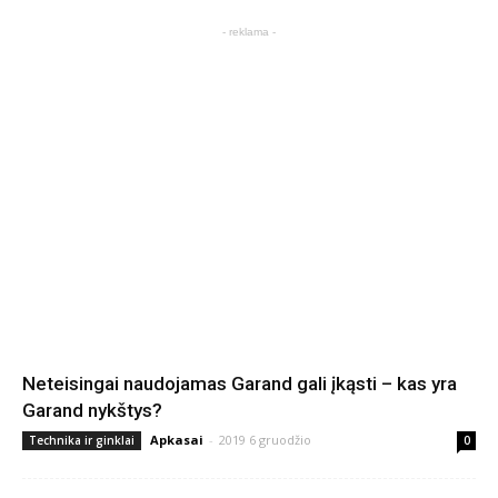
- reklama -
Neteisingai naudojamas Garand gali įkąsti – kas yra
Garand nykštys?
Apkasai
-
2019 6 gruodžio
Technika ir ginklai
0