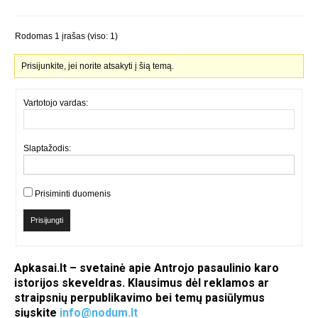
Rodomas 1 įrašas (viso: 1)
Prisijunkite, jei norite atsakyti į šią temą.
Vartotojo vardas:
Slaptažodis:
Prisiminti duomenis
Prisijungti
Apkasai.lt – svetainė apie Antrojo pasaulinio karo
istorijos skeveldras. Klausimus dėl reklamos ar
straipsnių perpublikavimo bei temų pasiūlymus
siųskite
info@nodum.lt