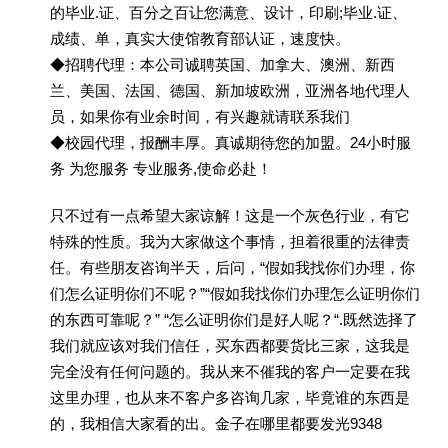
的毕业.证、百分之百让您满意、设计，印刷;毕业.证、
成绩、单，真实大使馆教育部认证，速度快。
◆招聘代理：本公司诚聘英国、加拿大、澳洲、新西
兰、美国、法国、德国、新加坡欧洲，亚洲各地代理人
员，如果你有业余时间，有兴趣就请联系我们
◆校园代理，报酬丰厚。真诚期待您的加盟。24小时服
务 为您服务 专业服务,使命必赴！
只不过有一点希望大家谅解！这是一个灰色行业，有它
特殊的性质。我为大家做这个事情，担着很重的法律责
任。有些朋友咨询半天，后问，“假如我找你们办理，你
们怎么证明你们不呢？”“假如我找你们办理怎么证明你们
的东西可靠呢？” “怎么证明你们是好人呢？“.既然选择了
我们就应该对我们信任，买东西都要货比三家，这我是
完全没有任何问题的。我从来不催我的客户一定要在我
这里办理，也从来不客户多咨询几家，毕竟谁的东西是
的，我相信大家看的出。金子在哪里都要发光9348