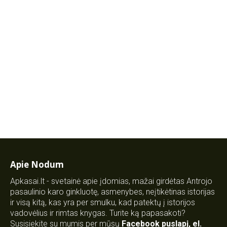
Apie Nodum
Apkasai.lt - svetainė apie įdomias, mažai girdėtas Antrojo
pasaulinio karo ginkluotę, asmenybes, neįtikėtinas istorijas
ir visą kitą, kas yra per smulku, kad patektų į istorijos
vadovėlius ir rimtas knygas. Turite ką papasakoti?
Susisiekite su mumis per mūsų
Facebook puslapį
,
el.