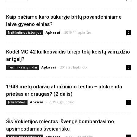
Kaip pačiame karo sūkuryje britų povandeniniame
laive gyveno elnias?
Apkasai
-
2019 14 lapkričio
Neįtikėtinos istorijos
0
Kodėl MG 42 kulkosvaidis turėjo tokį keistą vamzdžio
antgalį?
Apkasai
-
2019 26 lapkričio
Technika ir ginklai
0
1943 metų orlaivių atpažinimo testas – atskrenda
priešas ar draugas? (2 dalis)
Apkasai
-
2019 6 gruodžio
Įvairenybės
0
Šis Vokietijos miestas išvengė bombardavimo
apsimesdamas šveicarišku
Apkasai
-
2020 13 balandžio