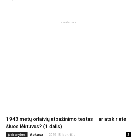
- reklama -
1943 metų orlaivių atpažinimo testas – ar atskiriate
šiuos lėktuvus? (1 dalis)
Apkasai
-
2019 18 lapkričio
Įvairenybės
3