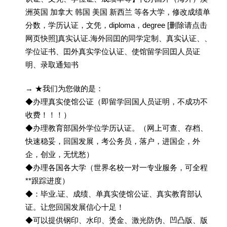
洲英国 加拿大 韩国 美国 新西兰 等各大学，修改成绩单
分数，学历认证，文凭，diploma，degree [删除请点击
网页快照]真实认证.海外回囯的同学定制、真实认证、、
学位证书、囯外真实学位认证、使馆留学回囯人员证
明、录取通知书
→ ★我们为您做的是：
◆办理真实使馆公证（即留学回国人员证明，不成功不
收费！！！）
◆办理教育部国外学位学历认证。（网上可查、存档、
快速稳妥，回国发展，考公务员，落户，进国企，外
企，创业，无忧愁）
◆办理各国各大学（世界名校一对一专业服务，可全程
**跟踪进度）
◆：毕业.证、成绩、单真实使馆公证、真实教育部认
证。让您回国发展信心十足！
◆可以提供钢印、水印、烫金、激光防伪、凹凸版、版