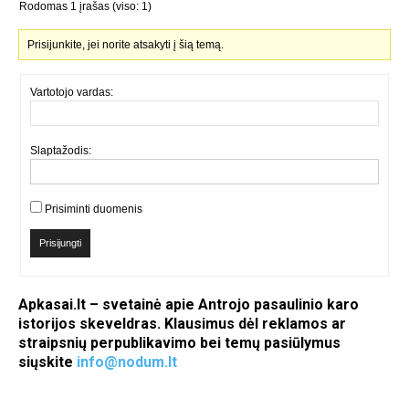
Rodomas 1 įrašas (viso: 1)
Prisijunkite, jei norite atsakyti į šią temą.
Vartotojo vardas:
Slaptažodis:
Prisiminti duomenis
Prisijungti
Apkasai.lt – svetainė apie Antrojo pasaulinio karo
istorijos skeveldras. Klausimus dėl reklamos ar
straipsnių perpublikavimo bei temų pasiūlymus
siųskite
info@nodum.lt