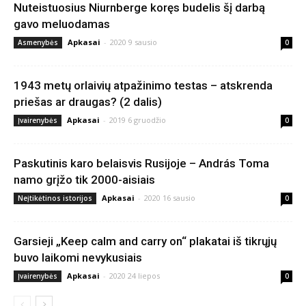
Nuteistuosius Niurnberge koręs budelis šį darbą
gavo meluodamas
Apkasai
-
2020 9 sausio
Asmenybės
0
1943 metų orlaivių atpažinimo testas – atskrenda
priešas ar draugas? (2 dalis)
Apkasai
-
2019 6 gruodžio
Įvairenybės
0
Paskutinis karo belaisvis Rusijoje – András Toma
namo grįžo tik 2000-aisiais
Apkasai
-
2020 16 sausio
Neįtikėtinos istorijos
0
Garsieji „Keep calm and carry on“ plakatai iš tikrųjų
buvo laikomi nevykusiais
Apkasai
-
2020 24 liepos
Įvairenybės
0