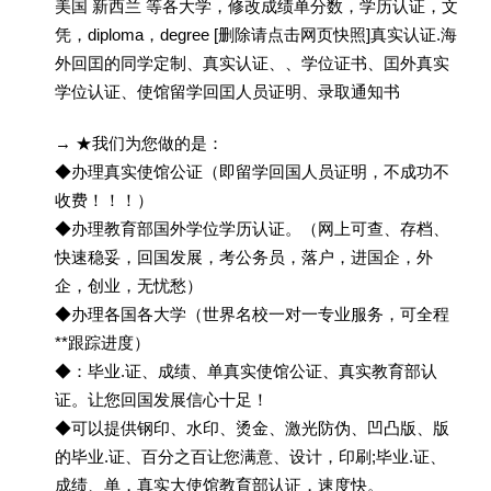
美国 新西兰 等各大学，修改成绩单分数，学历认证，文
凭，diploma，degree [删除请点击网页快照]真实认证.海
外回囯的同学定制、真实认证、、学位证书、囯外真实
学位认证、使馆留学回囯人员证明、录取通知书
→ ★我们为您做的是：
◆办理真实使馆公证（即留学回国人员证明，不成功不
收费！！！）
◆办理教育部国外学位学历认证。（网上可查、存档、
快速稳妥，回国发展，考公务员，落户，进国企，外
企，创业，无忧愁）
◆办理各国各大学（世界名校一对一专业服务，可全程
**跟踪进度）
◆：毕业.证、成绩、单真实使馆公证、真实教育部认
证。让您回国发展信心十足！
◆可以提供钢印、水印、烫金、激光防伪、凹凸版、版
的毕业.证、百分之百让您满意、设计，印刷;毕业.证、
成绩、单，真实大使馆教育部认证，速度快。