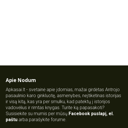
Apie Nodum
Apkasai.lt - svetainė apie įdomias, mažai girdėtas Antrojo
pasaulinio karo ginkluotę, asmenybes, neįtikėtinas istorijas
ir visą kitą, kas yra per smulku, kad patektų į istorijos
vadovėlius ir rimtas knygas. Turite ką papasakoti?
Susisiekite su mumis per mūsų
Facebook puslapį
,
el.
paštu
arba parašykite forume.