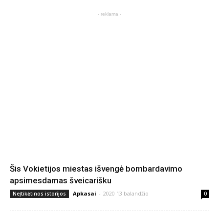
- reklama -
Šis Vokietijos miestas išvengė bombardavimo
apsimesdamas šveicarišku
Apkasai
-
2020 13 balandžio
Neįtikėtinos istorijos
0