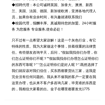
◆招聘代理：本公司诚聘英国、加拿大、澳洲、新西
兰、美国、法国、德国、新加坡欧洲，亚洲各地代理人
员，如果你有业余时间，有兴趣就请联系我们
◆校园代理，报酬丰厚。真诚期待您的加盟。24小时服
务 为您服务 专业服务,使命必赴！
只不过有一点希望大家谅解！这是一个灰色行业，有它
特殊的性质。我为大家做这个事情，担着很重的法律责
任。有些朋友咨询半天，后问，“假如我找你们办理，你
们怎么证明你们不呢？”“假如我找你们办理怎么证明你们
的东西可靠呢？” “怎么证明你们是好人呢？“.既然选择了
我们就应该对我们信任，买东西都要货比三家，这我是
完全没有任何问题的。我从来不催我的客户一定要在我
这里办理，也从来不客户多咨询几家，毕竟谁的东西是
的，我相信大家看的出。金子在哪里都要发光1775