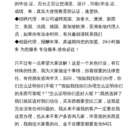
的毕业.证、百分之百让您满意、设计，印刷;毕业.证、
成绩、单，真实大使馆教育部认证，速度快。
◆招聘代理：本公司诚聘英国、加拿大、澳洲、新西
兰、美国、法国、德国、新加坡欧洲，亚洲各地代理人
员，如果你有业余时间，有兴趣就请联系我们
◆校园代理，报酬丰厚。真诚期待您的加盟。24小时服
务 为您服务 专业服务,使命必赴！
只不过有一点希望大家谅解！这是一个灰色行业，有它
特殊的性质。我为大家做这个事情，担着很重的法律责
任。有些朋友咨询半天，后问，“假如我找你们办理，你
们怎么证明你们不呢？”“假如我找你们办理怎么证明你们
的东西可靠呢？” “怎么证明你们是好人呢？“.既然选择了
我们就应该对我们信任，买东西都要货比三家，这我是
完全没有任何问题的。我从来不催我的客户一定要在我
这里办理，也从来不客户多咨询几家，毕竟谁的东西是
的，我相信大家看的出。金子在哪里都要发光6421