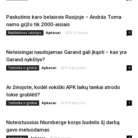
Paskutinis karo belaisvis Rusijoje – András Toma
namo grįžo tik 2000-aisiais
Apkasai
-
2020 16 sausio
Neįtikėtinos istorijos
0
Neteisingai naudojamas Garand gali įkąsti – kas yra
Garand nykštys?
Apkasai
-
2019 6 gruodžio
Technika ir ginklai
0
Ar žinojote, kodėl vokiški APK laikų tankai atrodo
tokie grublėti?
Apkasai
-
2019 8 lapkričio
Technika ir ginklai
1
Nuteistuosius Niurnberge koręs budelis šį darbą
gavo meluodamas
Apkasai
-
2020 9 sausio