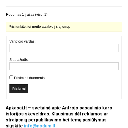
Rodomas 1 įrašas (viso: 1)
Prisijunkite, jei norite atsakyti į šią temą.
Vartotojo vardas:
Slaptažodis:
Prisiminti duomenis
Prisijungti
Apkasai.lt – svetainė apie Antrojo pasaulinio karo
istorijos skeveldras. Klausimus dėl reklamos ar
straipsnių perpublikavimo bei temų pasiūlymus
siųskite
info@nodum.lt