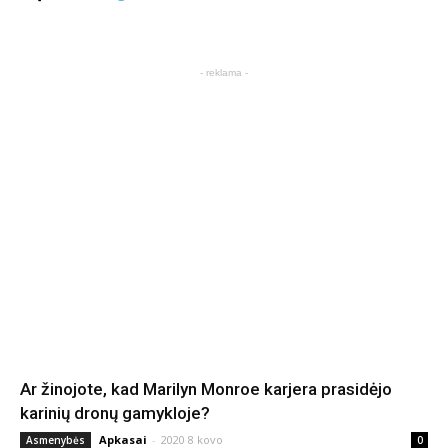
- reklama -
Ar žinojote, kad Marilyn Monroe karjera prasidėjo
karinių dronų gamykloje?
Apkasai
-
2020 8 kovo
Asmenybės
0