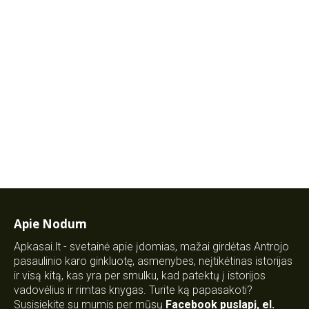
Apie Nodum
Apkasai.lt - svetainė apie įdomias, mažai girdėtas Antrojo
pasaulinio karo ginkluotę, asmenybes, neįtikėtinas istorijas
ir visą kitą, kas yra per smulku, kad patektų į istorijos
vadovėlius ir rimtas knygas. Turite ką papasakoti?
Susisiekite su mumis per mūsų
Facebook puslapį
,
el.