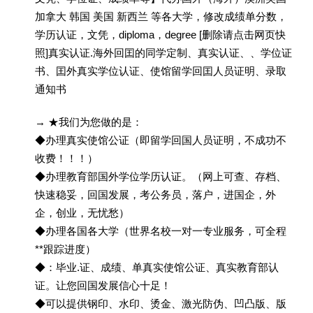
加拿大 韩国 美国 新西兰 等各大学，修改成绩单分数，
学历认证，文凭，diploma，degree [删除请点击网页快
照]真实认证.海外回囯的同学定制、真实认证、、学位证
书、囯外真实学位认证、使馆留学回囯人员证明、录取
通知书
→ ★我们为您做的是：
◆办理真实使馆公证（即留学回国人员证明，不成功不
收费！！！）
◆办理教育部国外学位学历认证。（网上可查、存档、
快速稳妥，回国发展，考公务员，落户，进国企，外
企，创业，无忧愁）
◆办理各国各大学（世界名校一对一专业服务，可全程
**跟踪进度）
◆：毕业.证、成绩、单真实使馆公证、真实教育部认
证。让您回国发展信心十足！
◆可以提供钢印、水印、烫金、激光防伪、凹凸版、版