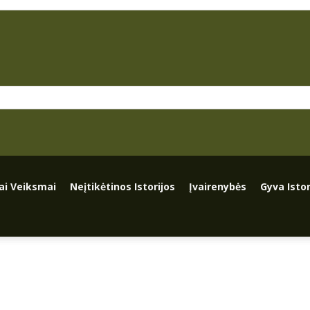
iai Veiksmai
Neįtikėtinos Istorijos
Įvairenybės
Gyva Istor