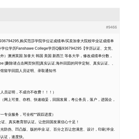
#9466
36794295,购买范莎学院学位证成绩单/买卖加拿大院校毕业证成绩单
学历Fanshawe College学历Q薇936794295【学历认证、文凭、
）澳洲英国 加拿大 韩国 美国 新西兰 等各大学，修改成绩单分数，
egree [删除请点击网页快照]真实认证.海外回囯的同学定制、真实认证、、
使馆留学回囯人员证明、录取通知书
国人员证明，不成功不收费！！！）
。（网上可查、存档、快速稳妥，回国发展，考公务员，落户，进国企，
对一专业服务，可全程**跟踪进度）
公证、真实教育部认证。让您回国发展信心十足！
光防伪、凹凸版、版的毕业.证、百分之百让您满意、设计，印刷;毕业.
部认证，速度快。