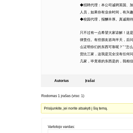
◆招聘代理：本公司诚聘英国、
人员，如果你有业余时间，有兴
◆校园代理，报酬丰厚。真诚期待您
只不过有一点希望大家谅解！这
律责任。有些朋友咨询半天，后问
么证明你们的东西可靠呢？” “怎
货比三家，这我是完全没有任何
几家，毕竟谁的东西是的，我相信
Autorius
Įrašai
Rodomas 1 įrašas (viso: 1)
Prisijunkite, jei norite atsakyti į šią temą.
Vartotojo vardas: