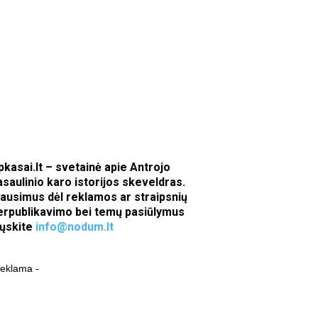
pkasai.lt – svetainė apie Antrojo
asaulinio karo istorijos skeveldras.
lausimus dėl reklamos ar straipsnių
erpublikavimo bei temų pasiūlymus
iųskite
info@nodum.lt
reklama -