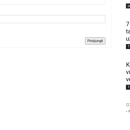
Į
7
t
u
Prisijungti
T
K
v
v
T
- 