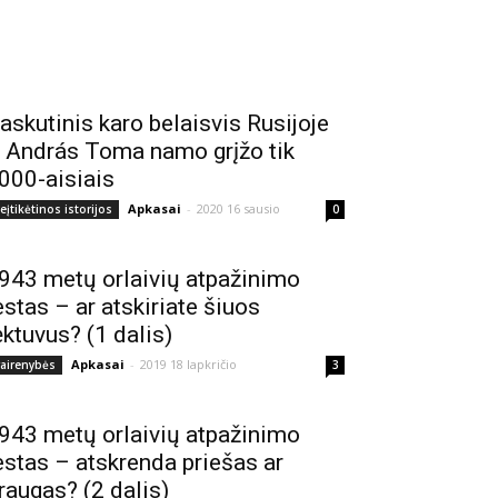
askutinis karo belaisvis Rusijoje
 András Toma namo grįžo tik
000-aisiais
Apkasai
-
2020 16 sausio
eįtikėtinos istorijos
0
943 metų orlaivių atpažinimo
estas – ar atskiriate šiuos
ėktuvus? (1 dalis)
Apkasai
-
2019 18 lapkričio
vairenybės
3
943 metų orlaivių atpažinimo
estas – atskrenda priešas ar
raugas? (2 dalis)