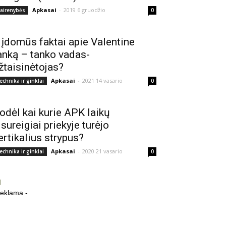
Apkasai
-
2019 6 gruodžio
vairenybės
0
 įdomūs faktai apie Valentine
anką – tanko vadas-
žtaisinėtojas?
Apkasai
-
2021 14 vasario
echnika ir ginklai
0
odėl kai kurie APK laikų
isureigiai priekyje turėjo
ertikalius strypus?
Apkasai
-
2020 21 vasario
echnika ir ginklai
0
reklama -