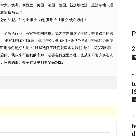
加拿大、澳洲、新西兰、美国、法国、德国、新加坡欧洲，亚洲各地代理
趣就请联系我们
的加盟。24小时服务 为您服务 专业服务,使命必赴！
P
是一个灰色行业，有它特殊的性质。我为大家做这个事情，担着很重的法
–
，“假如我找你们办理，你们怎么证明你们不呢？”“假如我找你们办理怎
2
么证明你们是好人呢？“.既然选择了我们就应该对我们信任，买东西都要
问题的。我从来不催我的客户一定要在我这里办理，也从来不客户多咨询
N
大家看的出。金子在哪里都要发光3422
1
t
l
Į
1
t
d