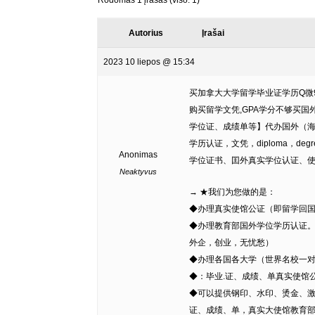
Rodomas 1 įrašas (viso: 1)
Autorius
Įrašai
2023 10 liepos @ 15:34
买加拿大大学留学毕业证学历Q微9
购买留学文凭,GPA学分不够买国外学位
学位证、成绩单等】代办国外（海外
学历认证，文凭，diploma，d
Anonimas
学位证书、囯外真实学位认证、
Neaktyvus
→ ★我们为您做的是：
◆办理真实使馆公证（即留学回
◆办理教育部国外学位学历认证
外企，创业，无忧愁）
◆办理各国各大学（世界名校一
◆：毕业.证、成绩、单真实使馆
◆可以提供钢印、水印、烫金、激
证、成绩、单，真实大使馆教育