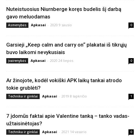
Nuteistuosius Niurnberge koręs budelis šį darbą
gavo meluodamas
Apkasai
-
2020 9 sausio
Asmenybės
0
Garsieji „Keep calm and carry on“ plakatai iš tikrųjų
buvo laikomi nevykusiais
Apkasai
-
2020 24 liepos
Įvairenybės
0
Ar žinojote, kodėl vokiški APK laikų tankai atrodo
tokie grublėti?
Apkasai
-
2019 8 lapkričio
Technika ir ginklai
1
7 įdomūs faktai apie Valentine tanką – tanko vadas-
užtaisinėtojas?
Apkasai
-
2021 14 vasario
Technika ir ginklai
0