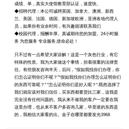
成绩、单，真实大使馆教育部认证，速度快。
◆招聘代理：本公司诚聘英国、加拿大、澳洲、新西
兰、美国、法国、德国、新加坡欧洲，亚洲各地代理人
员，如果你有业余时间，有兴趣就请联系我们
◆校园代理，报酬丰厚。真诚期待您的加盟。24小时服
务 为您服务 专业服务,使命必赴！
只不过有一点希望大家谅解！这是一个灰色行业，有它
特殊的性质。我为大家做这个事情，担着很重的法律责
任。有些朋友咨询半天，后问，“假如我找你们办理，你
们怎么证明你们不呢？”“假如我找你们办理怎么证明你们
的东西可靠呢？” “怎么证明你们是好人呢？“.既然选择了
我们就应该对我们信任，买东西都要货比三家，这我是
完全没有任何问题的。我从来不催我的客户一定要在我
这里办理，也从来不客户多咨询几家，毕竟谁的东西是
的，我相信大家看的出。金子在哪里都要发光3968