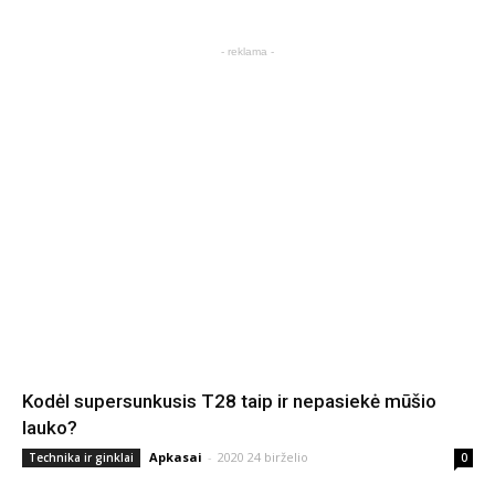
- reklama -
Kodėl supersunkusis T28 taip ir nepasiekė mūšio
lauko?
Apkasai
-
2020 24 birželio
Technika ir ginklai
0