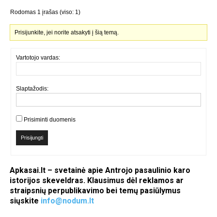
Rodomas 1 įrašas (viso: 1)
Prisijunkite, jei norite atsakyti į šią temą.
Vartotojo vardas:
Slaptažodis:
Prisiminti duomenis
Prisijungti
Apkasai.lt – svetainė apie Antrojo pasaulinio karo
istorijos skeveldras. Klausimus dėl reklamos ar
straipsnių perpublikavimo bei temų pasiūlymus
siųskite
info@nodum.lt