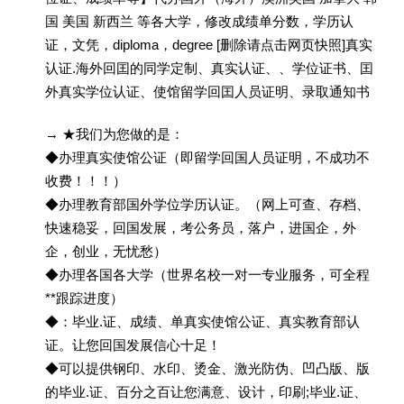
国 美国 新西兰 等各大学，修改成绩单分数，学历认
证，文凭，diploma，degree [删除请点击网页快照]真实
认证.海外回囯的同学定制、真实认证、、学位证书、囯
外真实学位认证、使馆留学回囯人员证明、录取通知书
→ ★我们为您做的是：
◆办理真实使馆公证（即留学回国人员证明，不成功不
收费！！！）
◆办理教育部国外学位学历认证。（网上可查、存档、
快速稳妥，回国发展，考公务员，落户，进国企，外
企，创业，无忧愁）
◆办理各国各大学（世界名校一对一专业服务，可全程
**跟踪进度）
◆：毕业.证、成绩、单真实使馆公证、真实教育部认
证。让您回国发展信心十足！
◆可以提供钢印、水印、烫金、激光防伪、凹凸版、版
的毕业.证、百分之百让您满意、设计，印刷;毕业.证、