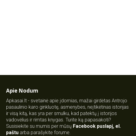
Apie Nodum
Apkasai.lt - svetainė apie įdomias, mažai girdėtas Antrojo
pasaulinio karo ginkluotę, asmenybes, neįtikėtinas istorijas
ir visą kitą, kas yra per smulku, kad patektų į istorijos
vadovėlius ir rimtas knygas. Turite ką papasakoti?
Susisiekite su mumis per mūsų
Facebook puslapį
,
el.
paštu
arba parašykite forume.