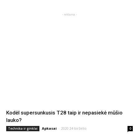
- reklama -
Kodėl supersunkusis T28 taip ir nepasiekė mūšio
lauko?
Apkasai
-
2020 24 birželio
Technika ir ginklai
0