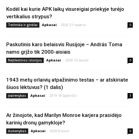
Kodėl kai kurie APK laikų visureigiai priekyje turėjo
vertikalius strypus?
Apkasai
-
2020 21 vasario
Technika ir ginklai
0
Paskutinis karo belaisvis Rusijoje – András Toma
namo grįžo tik 2000-aisiais
Apkasai
-
2020 16 sausio
Neįtikėtinos istorijos
0
1943 metų orlaivių atpažinimo testas – ar atskiriate
šiuos lėktuvus? (1 dalis)
Apkasai
-
2019 18 lapkričio
Įvairenybės
3
Ar žinojote, kad Marilyn Monroe karjera prasidėjo
karinių dronų gamykloje?
Apkasai
-
2020 8 kovo
Asmenybės
0