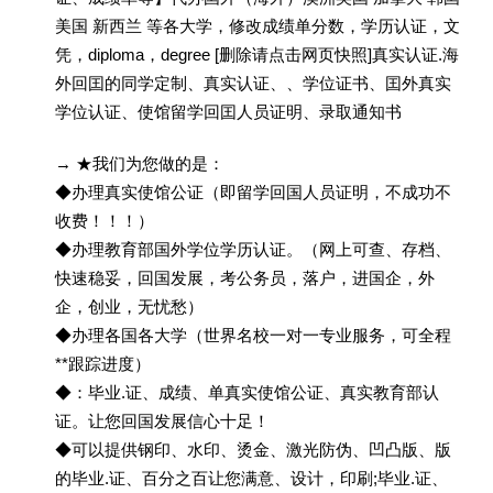
美国 新西兰 等各大学，修改成绩单分数，学历认证，文
凭，diploma，degree [删除请点击网页快照]真实认证.海
外回囯的同学定制、真实认证、、学位证书、囯外真实
学位认证、使馆留学回囯人员证明、录取通知书
→ ★我们为您做的是：
◆办理真实使馆公证（即留学回国人员证明，不成功不
收费！！！）
◆办理教育部国外学位学历认证。（网上可查、存档、
快速稳妥，回国发展，考公务员，落户，进国企，外
企，创业，无忧愁）
◆办理各国各大学（世界名校一对一专业服务，可全程
**跟踪进度）
◆：毕业.证、成绩、单真实使馆公证、真实教育部认
证。让您回国发展信心十足！
◆可以提供钢印、水印、烫金、激光防伪、凹凸版、版
的毕业.证、百分之百让您满意、设计，印刷;毕业.证、