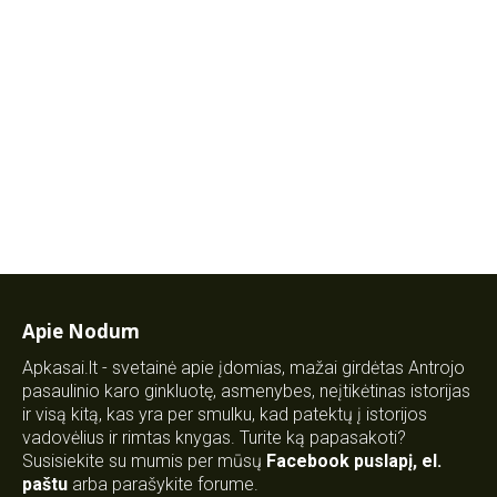
Apie Nodum
Apkasai.lt - svetainė apie įdomias, mažai girdėtas Antrojo
pasaulinio karo ginkluotę, asmenybes, neįtikėtinas istorijas
ir visą kitą, kas yra per smulku, kad patektų į istorijos
vadovėlius ir rimtas knygas. Turite ką papasakoti?
Susisiekite su mumis per mūsų
Facebook puslapį
,
el.
paštu
arba parašykite forume.