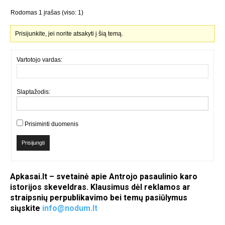
Rodomas 1 įrašas (viso: 1)
Prisijunkite, jei norite atsakyti į šią temą.
Vartotojo vardas:
Slaptažodis:
Prisiminti duomenis
Prisijungti
Apkasai.lt – svetainė apie Antrojo pasaulinio karo
istorijos skeveldras. Klausimus dėl reklamos ar
straipsnių perpublikavimo bei temų pasiūlymus
siųskite
info@nodum.lt