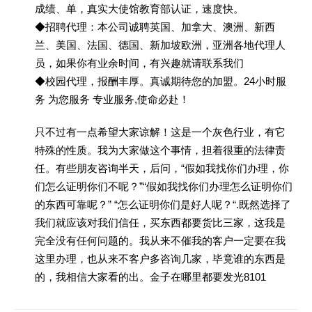
成绩、单，真实大使馆教育部认证，速度快。
◆招聘代理：本公司诚聘英国、加拿大、澳洲、新西
兰、美国、法国、德国、新加坡欧洲，亚洲各地代理人
员，如果你有业余时间，有兴趣就请联系我们
◆校园代理，报酬丰厚。真诚期待您的加盟。24小时服
务 为您服务 专业服务,使命必赴！
只不过有一点希望大家谅解！这是一个灰色行业，有它
特殊的性质。我为大家做这个事情，担着很重的法律责
任。有些朋友咨询半天，后问，“假如我找你们办理，你
们怎么证明你们不呢？”“假如我找你们办理怎么证明你们
的东西可靠呢？” “怎么证明你们是好人呢？“.既然选择了
我们就应该对我们信任，买东西都要货比三家，这我是
完全没有任何问题的。我从来不催我的客户一定要在我
这里办理，也从来不客户多咨询几家，毕竟谁的东西是
的，我相信大家看的出。金子在哪里都要发光8101