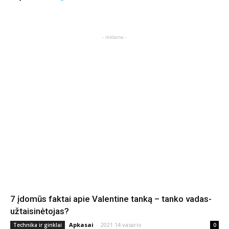
- reklama -
7 įdomūs faktai apie Valentine tanką – tanko vadas-
užtaisinėtojas?
Apkasai
-
2021 14 vasario
Technika ir ginklai
0