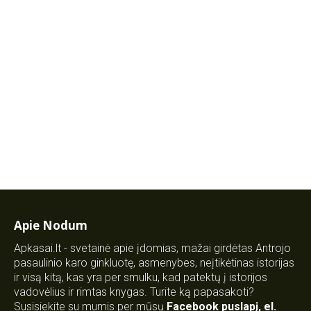
Apie Nodum
Apkasai.lt - svetainė apie įdomias, mažai girdėtas Antrojo
pasaulinio karo ginkluotę, asmenybes, neįtikėtinas istorijas
ir visą kitą, kas yra per smulku, kad patektų į istorijos
vadovėlius ir rimtas knygas. Turite ką papasakoti?
Susisiekite su mumis per mūsų
Facebook puslapį
,
el.