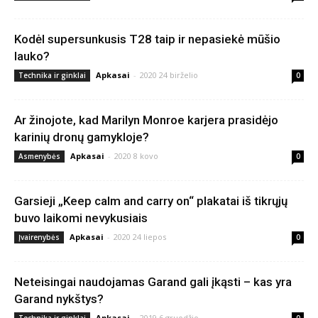
Kodėl supersunkusis T28 taip ir nepasiekė mūšio
lauko?
Apkasai
-
2020 24 birželio
Technika ir ginklai
0
Ar žinojote, kad Marilyn Monroe karjera prasidėjo
karinių dronų gamykloje?
Apkasai
-
2020 8 kovo
Asmenybės
0
Garsieji „Keep calm and carry on“ plakatai iš tikrųjų
buvo laikomi nevykusiais
Apkasai
-
2020 24 liepos
Įvairenybės
0
Neteisingai naudojamas Garand gali įkąsti – kas yra
Garand nykštys?
Apkasai
-
2019 6 gruodžio