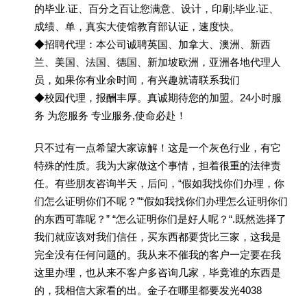
的毕业.证、百分之百让您满意、设计，印刷;毕业.证、
成绩、单，真实大使馆教育部认证，速度快。
◆招聘代理：本公司诚聘英国、加拿大、澳洲、新西
兰、美国、法国、德国、新加坡欧洲，亚洲各地代理人
员，如果你有业余时间，有兴趣就请联系我们
◆校园代理，报酬丰厚。真诚期待您的加盟。24小时服
务 为您服务 专业服务,使命必赴！
只不过有一点希望大家谅解！这是一个灰色行业，有它
特殊的性质。我为大家做这个事情，担着很重的法律责
任。有些朋友咨询半天，后问，“假如我找你们办理，你
们怎么证明你们不呢？”“假如我找你们办理怎么证明你们
的东西可靠呢？” “怎么证明你们是好人呢？“.既然选择了
我们就应该对我们信任，买东西都要货比三家，这我是
完全没有任何问题的。我从来不催我的客户一定要在我
这里办理，也从来不客户多咨询几家，毕竟谁的东西是
的，我相信大家看的出。金子在哪里都要发光4038