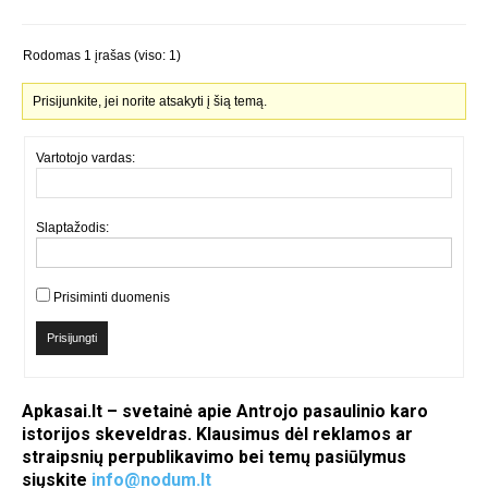
Rodomas 1 įrašas (viso: 1)
Prisijunkite, jei norite atsakyti į šią temą.
Vartotojo vardas:
Slaptažodis:
Prisiminti duomenis
Prisijungti
Apkasai.lt – svetainė apie Antrojo pasaulinio karo
istorijos skeveldras. Klausimus dėl reklamos ar
straipsnių perpublikavimo bei temų pasiūlymus
siųskite
info@nodum.lt