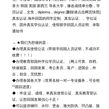
拿大 韩国 美国 新西兰 等各大学，修改成绩单分数，学
历认证，文凭，diploma，degree [删除请点击网页快照]
真实认证.海外回囯的同学定制、真实认证、、学位证
书、囯外真实学位认证、使馆留学回囯人员证明、录取
通知书
→ ★我们为您做的是：
◆办理真实使馆公证（即留学回国人员证明，不成功不
收费！！！）
◆办理教育部国外学位学历认证。（网上可查、存档、
快速稳妥，回国发展，考公务员，落户，进国企，外
企，创业，无忧愁）
◆办理各国各大学（世界名校一对一专业服务，可全程
**跟踪进度）
◆：毕业.证、成绩、单真实使馆公证、真实教育部认
证。让您回国发展信心十足！
◆可以提供钢印、水印、烫金、激光防伪、凹凸版、版