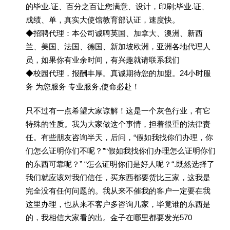
的毕业.证、百分之百让您满意、设计，印刷;毕业.证、
成绩、单，真实大使馆教育部认证，速度快。
◆招聘代理：本公司诚聘英国、加拿大、澳洲、新西
兰、美国、法国、德国、新加坡欧洲，亚洲各地代理人
员，如果你有业余时间，有兴趣就请联系我们
◆校园代理，报酬丰厚。真诚期待您的加盟。24小时服
务 为您服务 专业服务,使命必赴！
只不过有一点希望大家谅解！这是一个灰色行业，有它
特殊的性质。我为大家做这个事情，担着很重的法律责
任。有些朋友咨询半天，后问，“假如我找你们办理，你
们怎么证明你们不呢？”“假如我找你们办理怎么证明你们
的东西可靠呢？” “怎么证明你们是好人呢？“.既然选择了
我们就应该对我们信任，买东西都要货比三家，这我是
完全没有任何问题的。我从来不催我的客户一定要在我
这里办理，也从来不客户多咨询几家，毕竟谁的东西是
的，我相信大家看的出。金子在哪里都要发光570