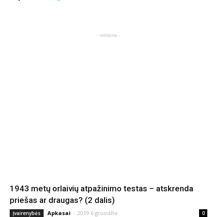
- reklama -
1943 metų orlaivių atpažinimo testas – atskrenda
priešas ar draugas? (2 dalis)
Apkasai
-
2019 6 gruodžio
Įvairenybės
0