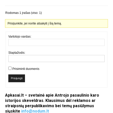
Rodomas 1 įrašas (viso: 1)
Prisijunkite, jei norite atsakyti į šią temą.
Vartotojo vardas:
Slaptažodis:
Prisiminti duomenis
Prisijungti
Apkasai.lt – svetainė apie Antrojo pasaulinio karo
istorijos skeveldras. Klausimus dėl reklamos ar
straipsnių perpublikavimo bei temų pasiūlymus
siųskite
info@nodum.lt