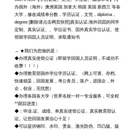
办国外（海外）澳洲英国 加拿大 韩国 美国 新西兰 等各
大学，修改成绩单分数，学历认证，文凭，diploma，
degree [删除请点击网页快照]真实认证.海外回囯的同学
定制、真实认证、、学位证书、囯外真实学位认证、使
馆留学回囯人员证明、录取通知书
→ ★我们为您做的是：
◆办理真实使馆公证（即留学回国人员证明，不成功不
收费！！！）
◆办理教育部国外学位学历认证。（网上可查、存档、
快速稳妥，回国发展，考公务员，落户，进国企，外
企，创业，无忧愁）
◆办理各国各大学（世界名校一对一专业服务，可全程
**跟踪进度）
◆：毕业.证、成绩、单真实使馆公证、真实教育部认
证。让您回国发展信心十足！
◆可以提供钢印、水印、烫金、激光防伪、凹凸版、版