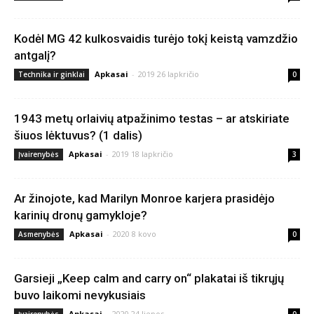
Kodėl MG 42 kulkosvaidis turėjo tokį keistą vamzdžio
antgalį?
Apkasai
-
2019 26 lapkričio
Technika ir ginklai
0
1943 metų orlaivių atpažinimo testas – ar atskiriate
šiuos lėktuvus? (1 dalis)
Apkasai
-
2019 18 lapkričio
Įvairenybės
3
Ar žinojote, kad Marilyn Monroe karjera prasidėjo
karinių dronų gamykloje?
Apkasai
-
2020 8 kovo
Asmenybės
0
Garsieji „Keep calm and carry on“ plakatai iš tikrųjų
buvo laikomi nevykusiais
Apkasai
-
2020 24 liepos