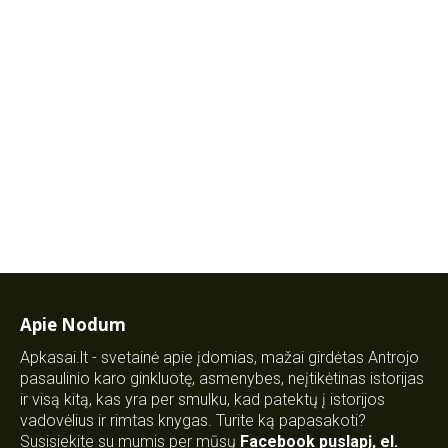
Apie Nodum
Apkasai.lt - svetainė apie įdomias, mažai girdėtas Antrojo
pasaulinio karo ginkluotę, asmenybes, neįtikėtinas istorijas
ir visą kitą, kas yra per smulku, kad patektų į istorijos
vadovėlius ir rimtas knygas. Turite ką papasakoti?
Susisiekite su mumis per mūsų
Facebook puslapį
,
el.