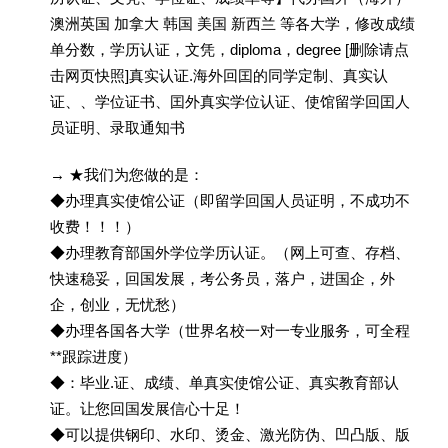
澳洲英国 加拿大 韩国 美国 新西兰 等各大学，修改成绩
单分数，学历认证，文凭，diploma，degree [删除请点
击网页快照]真实认证.海外回囯的同学定制、真实认
证、、学位证书、囯外真实学位认证、使馆留学回囯人
员证明、录取通知书
→ ★我们为您做的是：
◆办理真实使馆公证（即留学回国人员证明，不成功不
收费！！！）
◆办理教育部国外学位学历认证。（网上可查、存档、
快速稳妥，回国发展，考公务员，落户，进国企，外
企，创业，无忧愁）
◆办理各国各大学（世界名校一对一专业服务，可全程
**跟踪进度）
◆：毕业.证、成绩、单真实使馆公证、真实教育部认
证。让您回国发展信心十足！
◆可以提供钢印、水印、烫金、激光防伪、凹凸版、版