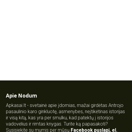
Apie Nodum
Apkasai.lt - svetainė apie įdomias, mažai girdėtas Antrojo
pasaulinio karo ginkluotę, asmenybes, neįtikėtinas istorijas
ir visą kitą, kas yra per smulku, kad patektų į istorijos
vadovėlius ir rimtas knygas. Turite ką papasakoti?
Susisiekite su mumis per mūsų
Facebook puslapį
,
el.