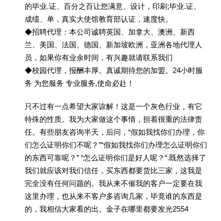
的毕业.证、百分之百让您满意、设计，印刷;毕业.证、
成绩、单，真实大使馆教育部认证，速度快。
◆招聘代理：本公司诚聘英国、加拿大、澳洲、新西
兰、美国、法国、德国、新加坡欧洲，亚洲各地代理人
员，如果你有业余时间，有兴趣就请联系我们
◆校园代理，报酬丰厚。真诚期待您的加盟。24小时服
务 为您服务 专业服务,使命必赴！
只不过有一点希望大家谅解！这是一个灰色行业，有它
特殊的性质。我为大家做这个事情，担着很重的法律责
任。有些朋友咨询半天，后问，“假如我找你们办理，你
们怎么证明你们不呢？”“假如我找你们办理怎么证明你们
的东西可靠呢？” “怎么证明你们是好人呢？“.既然选择了
我们就应该对我们信任，买东西都要货比三家，这我是
完全没有任何问题的。我从来不催我的客户一定要在我
这里办理，也从来不客户多咨询几家，毕竟谁的东西是
的，我相信大家看的出。金子在哪里都要发光2554