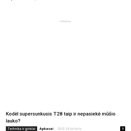
- reklama -
Kodėl supersunkusis T28 taip ir nepasiekė mūšio
lauko?
Apkasai
-
2020 24 birželio
Technika ir ginklai
0