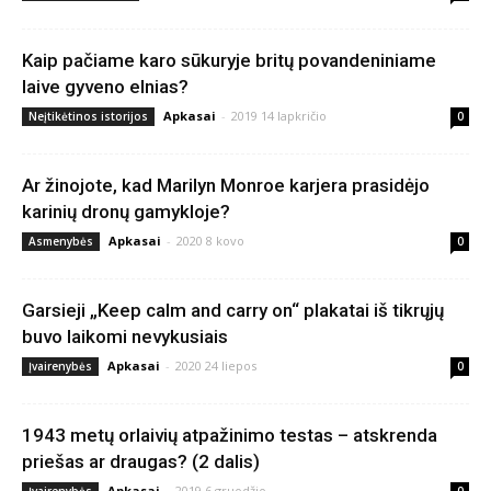
Kaip pačiame karo sūkuryje britų povandeniniame
laive gyveno elnias?
Apkasai
-
2019 14 lapkričio
Neįtikėtinos istorijos
0
Ar žinojote, kad Marilyn Monroe karjera prasidėjo
karinių dronų gamykloje?
Apkasai
-
2020 8 kovo
Asmenybės
0
Garsieji „Keep calm and carry on“ plakatai iš tikrųjų
buvo laikomi nevykusiais
Apkasai
-
2020 24 liepos
Įvairenybės
0
1943 metų orlaivių atpažinimo testas – atskrenda
priešas ar draugas? (2 dalis)
Apkasai
-
2019 6 gruodžio