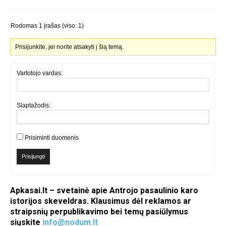
Rodomas 1 įrašas (viso: 1)
Prisijunkite, jei norite atsakyti į šią temą.
Vartotojo vardas:
Slaptažodis:
Prisiminti duomenis
Prisijungti
Apkasai.lt – svetainė apie Antrojo pasaulinio karo
istorijos skeveldras. Klausimus dėl reklamos ar
straipsnių perpublikavimo bei temų pasiūlymus
siųskite
info@nodum.lt