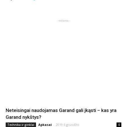
- reklama -
Neteisingai naudojamas Garand gali įkąsti – kas yra
Garand nykštys?
Apkasai
-
2019 6 gruodžio
Technika ir ginklai
0