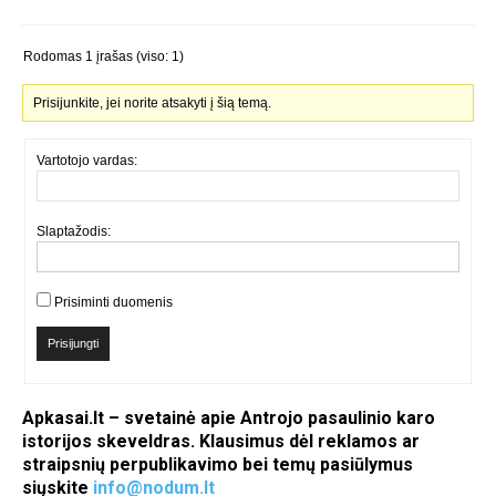
Rodomas 1 įrašas (viso: 1)
Prisijunkite, jei norite atsakyti į šią temą.
Vartotojo vardas:
Slaptažodis:
Prisiminti duomenis
Prisijungti
Apkasai.lt – svetainė apie Antrojo pasaulinio karo
istorijos skeveldras. Klausimus dėl reklamos ar
straipsnių perpublikavimo bei temų pasiūlymus
siųskite
info@nodum.lt