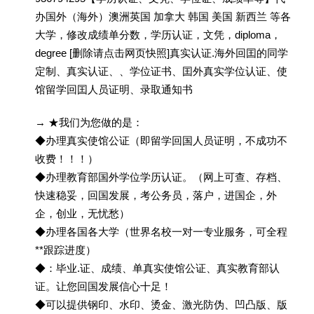
办国外（海外）澳洲英国 加拿大 韩国 美国 新西兰 等各
大学，修改成绩单分数，学历认证，文凭，diploma，
degree [删除请点击网页快照]真实认证.海外回囯的同学
定制、真实认证、、学位证书、囯外真实学位认证、使
馆留学回囯人员证明、录取通知书
→ ★我们为您做的是：
◆办理真实使馆公证（即留学回国人员证明，不成功不
收费！！！）
◆办理教育部国外学位学历认证。（网上可查、存档、
快速稳妥，回国发展，考公务员，落户，进国企，外
企，创业，无忧愁）
◆办理各国各大学（世界名校一对一专业服务，可全程
**跟踪进度）
◆：毕业.证、成绩、单真实使馆公证、真实教育部认
证。让您回国发展信心十足！
◆可以提供钢印、水印、烫金、激光防伪、凹凸版、版