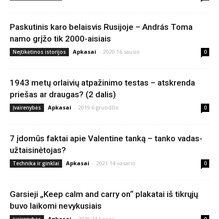
Paskutinis karo belaisvis Rusijoje – András Toma
namo grįžo tik 2000-aisiais
Apkasai
-
2020 16 sausio
Neįtikėtinos istorijos
0
1943 metų orlaivių atpažinimo testas – atskrenda
priešas ar draugas? (2 dalis)
Apkasai
-
2019 6 gruodžio
Įvairenybės
0
7 įdomūs faktai apie Valentine tanką – tanko vadas-
užtaisinėtojas?
Apkasai
-
2021 14 vasario
Technika ir ginklai
0
Garsieji „Keep calm and carry on“ plakatai iš tikrųjų
buvo laikomi nevykusiais
Apkasai
-
2020 24 liepos