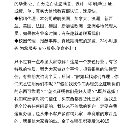
的毕业.证、百分之百让您满意、设计，印刷;毕业.证、
成绩、单，真实大使馆教育部认证，速度快。
◆招聘代理：本公司诚聘英国、加拿大、澳洲、新西
兰、美国、法国、德国、新加坡欧洲，亚洲各地代理人
员，如果你有业余时间，有兴趣就请联系我们
◆校园代理，报酬丰厚。真诚期待您的加盟。24小时服
务 为您服务 专业服务,使命必赴！
只不过有一点希望大家谅解！这是一个灰色行业，有它
特殊的性质。我为大家做这个事情，担着很重的法律责
任。有些朋友咨询半天，后问，“假如我找你们办理，你
们怎么证明你们不呢？”“假如我找你们办理怎么证明你们
的东西可靠呢？” “怎么证明你们是好人呢？“.既然选择了
我们就应该对我们信任，买东西都要货比三家，这我是
完全没有任何问题的。我从来不催我的客户一定要在我
这里办理，也从来不客户多咨询几家，毕竟谁的东西是
的，我相信大家看的出。金子在哪里都要发光4015