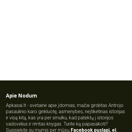
Apie Nodum
Apkasai.lt - svetainė apie įdomias, mažai girdėtas Antrojo
pasaulinio karo ginkluotę, asmenybes, neįtikėtinas istorijas
ir visą kitą, kas yra per smulku, kad patektų į istorijos
vadovėlius ir rimtas knygas. Turite ką papasakoti?
Susisiekite su mumis per mūsų
Facebook puslapį
,
el.