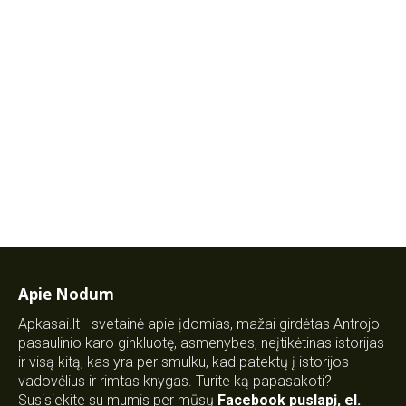
Apie Nodum
Apkasai.lt - svetainė apie įdomias, mažai girdėtas Antrojo
pasaulinio karo ginkluotę, asmenybes, neįtikėtinas istorijas
ir visą kitą, kas yra per smulku, kad patektų į istorijos
vadovėlius ir rimtas knygas. Turite ką papasakoti?
Susisiekite su mumis per mūsų
Facebook puslapį
,
el.