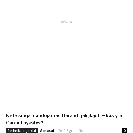
- reklama -
Neteisingai naudojamas Garand gali įkąsti – kas yra
Garand nykštys?
Apkasai
-
2019 6 gruodžio
Technika ir ginklai
0