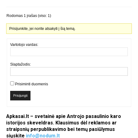
Rodomas 1 įrašas (viso: 1)
Prisijunkite, jei norite atsakyti į šią temą.
Vartotojo vardas:
Slaptažodis:
Prisiminti duomenis
Prisijungti
Apkasai.lt – svetainė apie Antrojo pasaulinio karo
istorijos skeveldras. Klausimus dėl reklamos ar
straipsnių perpublikavimo bei temų pasiūlymus
siųskite
info@nodum.lt