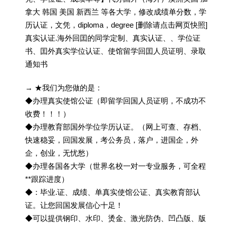
拿大 韩国 美国 新西兰 等各大学，修改成绩单分数，学
历认证，文凭，diploma，degree [删除请点击网页快照]
真实认证.海外回囯的同学定制、真实认证、、学位证
书、囯外真实学位认证、使馆留学回囯人员证明、录取
通知书
→ ★我们为您做的是：
◆办理真实使馆公证（即留学回国人员证明，不成功不
收费！！！）
◆办理教育部国外学位学历认证。（网上可查、存档、
快速稳妥，回国发展，考公务员，落户，进国企，外
企，创业，无忧愁）
◆办理各国各大学（世界名校一对一专业服务，可全程
**跟踪进度）
◆：毕业.证、成绩、单真实使馆公证、真实教育部认
证。让您回国发展信心十足！
◆可以提供钢印、水印、烫金、激光防伪、凹凸版、版