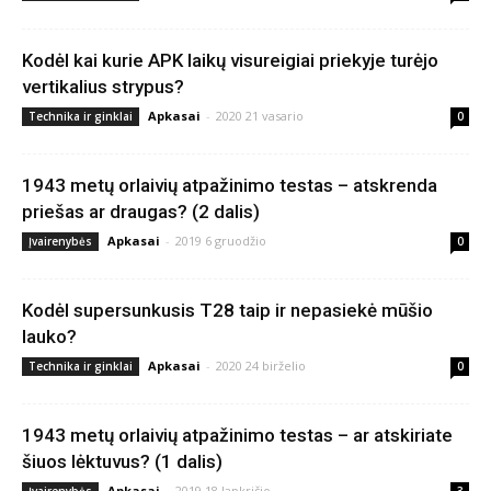
Kodėl kai kurie APK laikų visureigiai priekyje turėjo
vertikalius strypus?
Apkasai
-
2020 21 vasario
Technika ir ginklai
0
1943 metų orlaivių atpažinimo testas – atskrenda
priešas ar draugas? (2 dalis)
Apkasai
-
2019 6 gruodžio
Įvairenybės
0
Kodėl supersunkusis T28 taip ir nepasiekė mūšio
lauko?
Apkasai
-
2020 24 birželio
Technika ir ginklai
0
1943 metų orlaivių atpažinimo testas – ar atskiriate
šiuos lėktuvus? (1 dalis)
Apkasai
-
2019 18 lapkričio