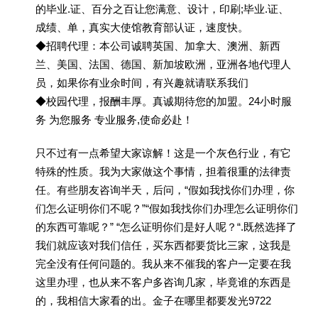
的毕业.证、百分之百让您满意、设计，印刷;毕业.证、
成绩、单，真实大使馆教育部认证，速度快。
◆招聘代理：本公司诚聘英国、加拿大、澳洲、新西
兰、美国、法国、德国、新加坡欧洲，亚洲各地代理人
员，如果你有业余时间，有兴趣就请联系我们
◆校园代理，报酬丰厚。真诚期待您的加盟。24小时服
务 为您服务 专业服务,使命必赴！
只不过有一点希望大家谅解！这是一个灰色行业，有它
特殊的性质。我为大家做这个事情，担着很重的法律责
任。有些朋友咨询半天，后问，“假如我找你们办理，你
们怎么证明你们不呢？”“假如我找你们办理怎么证明你们
的东西可靠呢？” “怎么证明你们是好人呢？“.既然选择了
我们就应该对我们信任，买东西都要货比三家，这我是
完全没有任何问题的。我从来不催我的客户一定要在我
这里办理，也从来不客户多咨询几家，毕竟谁的东西是
的，我相信大家看的出。金子在哪里都要发光9722