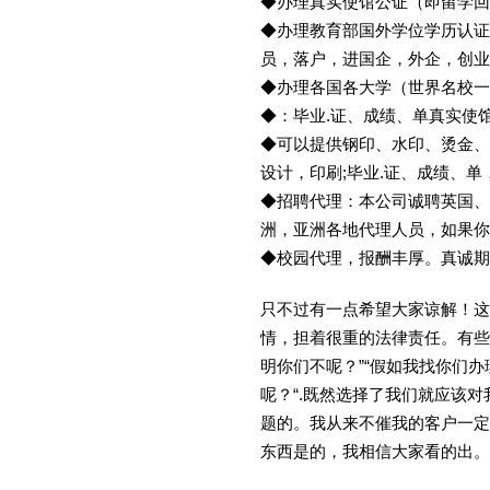
◆办理真实使馆公证（即留学
◆办理教育部国外学位学历认证
员，落户，进国企，外企，创
◆办理各国各大学（世界名校
◆：毕业.证、成绩、单真实使
◆可以提供钢印、水印、烫金、
设计，印刷;毕业.证、成绩、
◆招聘代理：本公司诚聘英国、
洲，亚洲各地代理人员，如果你
◆校园代理，报酬丰厚。真诚期待
只不过有一点希望大家谅解！这
情，担着很重的法律责任。有些
明你们不呢？”“假如我找你们办
呢？“.既然选择了我们就应该
题的。我从来不催我的客户一定
东西是的，我相信大家看的出。金