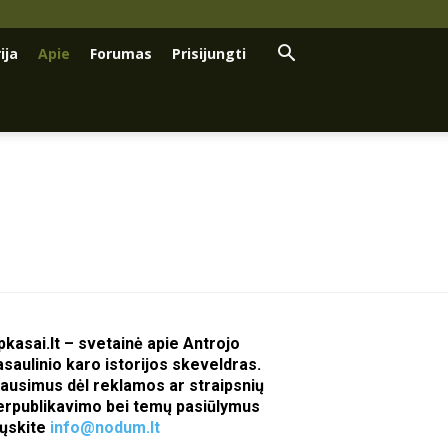
ija
Apie
Forumas
Prisijungti
pkasai.lt – svetainė apie Antrojo
asaulinio karo istorijos skeveldras.
lausimus dėl reklamos ar straipsnių
erpublikavimo bei temų pasiūlymus
iųskite
info@nodum.lt