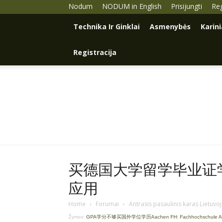
Nodum
NODUM in English
Prisijungti
Reg
Technika Ir Ginklai
Asmenybės
Karin
Registracija
买德国大学留学毕业证学历
应用
Home
›
Forumai
›
Antrasis pasaulinis karas Lietuvo
Žymos:
GPA学分不够买国外学位学历Aachen FH: Fachhochschule 