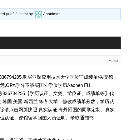
ated
prieš 3 metai
by
Anonimas
.
#8893
6794295,购买亚琛应用技术大学学位证成绩单/买卖德
GPA学分不够买国外学位学历Aachen FH:
en学历Q薇936794295【学历认证、文凭、学位证、成绩单等】代
 韩国 美国 新西兰 等各大学，修改成绩单分数，学历认
ee [删除请点击网页快照]真实认证.海外回囯的同学定制、真实
位认证、使馆留学回囯人员证明、录取通知书