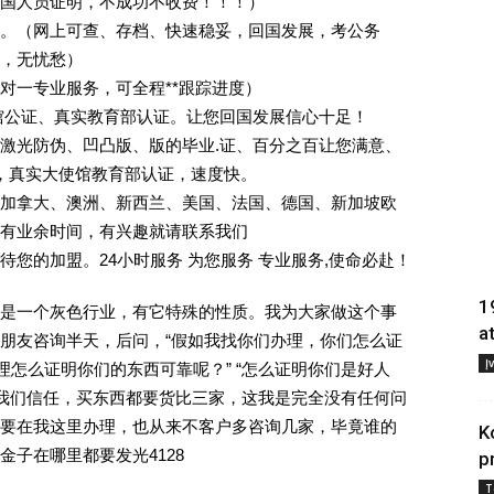
回国人员证明，不成功不收费！！！）
。（网上可查、存档、快速稳妥，回国发展，考公务
业，无忧愁）
一对一专业服务，可全程**跟踪进度）
馆公证、真实教育部认证。让您回国发展信心十足！
激光防伪、凹凸版、版的毕业.证、百分之百让您满意、
单，真实大使馆教育部认证，速度快。
加拿大、澳洲、新西兰、美国、法国、德国、新加坡欧
有业余时间，有兴趣就请联系我们
您的加盟。24小时服务 为您服务 专业服务,使命必赴！
1
是一个灰色行业，有它特殊的性质。我为大家做这个事
a
朋友咨询半天，后问，“假如我找你们办理，你们怎么证
Į
理怎么证明你们的东西可靠呢？” “怎么证明你们是好人
对我们信任，买东西都要货比三家，这我是完全没有任何问
要在我这里办理，也从来不客户多咨询几家，毕竟谁的
K
子在哪里都要发光4128
p
T