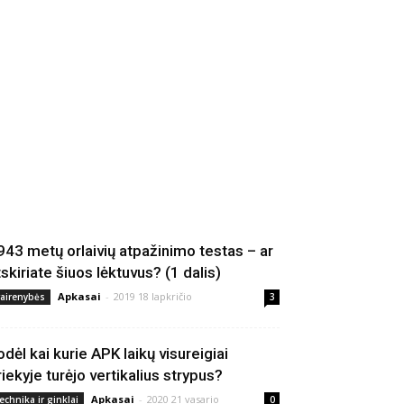
943 metų orlaivių atpažinimo testas – ar
tskiriate šiuos lėktuvus? (1 dalis)
Apkasai
-
2019 18 lapkričio
vairenybės
3
odėl kai kurie APK laikų visureigiai
riekyje turėjo vertikalius strypus?
Apkasai
-
2020 21 vasario
echnika ir ginklai
0