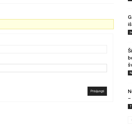
G
i
Į
Š
b
š
N
N
Prisijungti
–
T