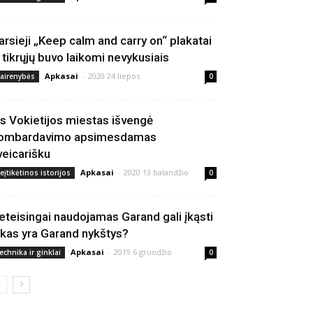
arsieji „Keep calm and carry on“ plakatai
š tikrųjų buvo laikomi nevykusiais
Apkasai
-
2020 24 liepos
vairenybės
0
is Vokietijos miestas išvengė
ombardavimo apsimesdamas
veicarišku
Apkasai
-
2020 13 balandžio
eįtikėtinos istorijos
0
eteisingai naudojamas Garand gali įkąsti
 kas yra Garand nykštys?
Apkasai
-
2019 6 gruodžio
echnika ir ginklai
0