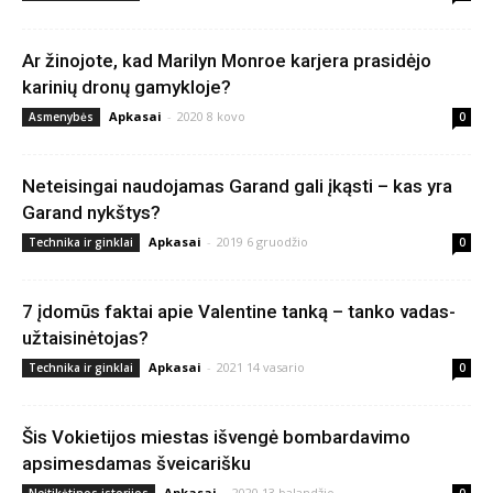
Ar žinojote, kad Marilyn Monroe karjera prasidėjo
karinių dronų gamykloje?
Apkasai
-
2020 8 kovo
Asmenybės
0
Neteisingai naudojamas Garand gali įkąsti – kas yra
Garand nykštys?
Apkasai
-
2019 6 gruodžio
Technika ir ginklai
0
7 įdomūs faktai apie Valentine tanką – tanko vadas-
užtaisinėtojas?
Apkasai
-
2021 14 vasario
Technika ir ginklai
0
Šis Vokietijos miestas išvengė bombardavimo
apsimesdamas šveicarišku
Apkasai
-
2020 13 balandžio