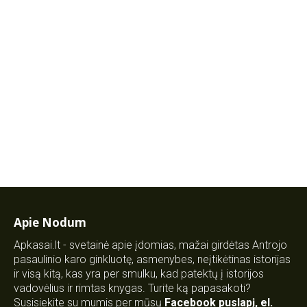
Apie Nodum
Apkasai.lt - svetainė apie įdomias, mažai girdėtas Antrojo
pasaulinio karo ginkluotę, asmenybes, neįtikėtinas istorijas
ir visą kitą, kas yra per smulku, kad patektų į istorijos
vadovėlius ir rimtas knygas. Turite ką papasakoti?
Susisiekite su mumis per mūsų
Facebook puslapį
,
el.