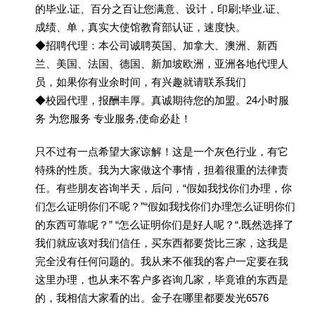
的毕业.证、百分之百让您满意、设计，印刷;毕业.证、
成绩、单，真实大使馆教育部认证，速度快。
◆招聘代理：本公司诚聘英国、加拿大、澳洲、新西
兰、美国、法国、德国、新加坡欧洲，亚洲各地代理人
员，如果你有业余时间，有兴趣就请联系我们
◆校园代理，报酬丰厚。真诚期待您的加盟。24小时服
务 为您服务 专业服务,使命必赴！
只不过有一点希望大家谅解！这是一个灰色行业，有它
特殊的性质。我为大家做这个事情，担着很重的法律责
任。有些朋友咨询半天，后问，“假如我找你们办理，你
们怎么证明你们不呢？”“假如我找你们办理怎么证明你们
的东西可靠呢？” “怎么证明你们是好人呢？“.既然选择了
我们就应该对我们信任，买东西都要货比三家，这我是
完全没有任何问题的。我从来不催我的客户一定要在我
这里办理，也从来不客户多咨询几家，毕竟谁的东西是
的，我相信大家看的出。金子在哪里都要发光6576