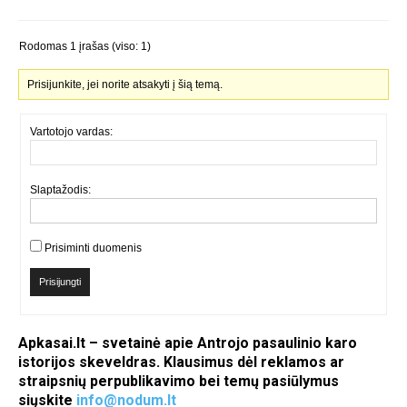
Rodomas 1 įrašas (viso: 1)
Prisijunkite, jei norite atsakyti į šią temą.
Vartotojo vardas:
Slaptažodis:
Prisiminti duomenis
Prisijungti
Apkasai.lt – svetainė apie Antrojo pasaulinio karo
istorijos skeveldras. Klausimus dėl reklamos ar
straipsnių perpublikavimo bei temų pasiūlymus
siųskite
info@nodum.lt