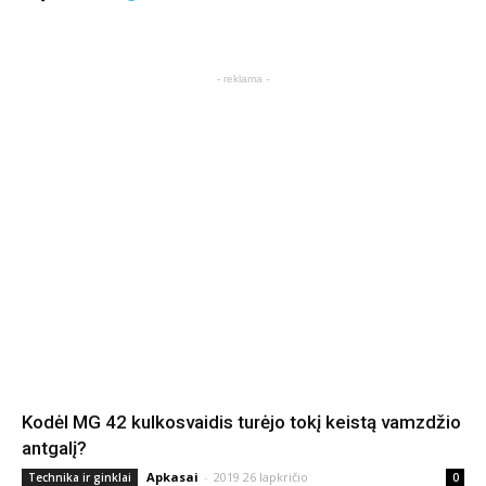
- reklama -
Kodėl MG 42 kulkosvaidis turėjo tokį keistą vamzdžio
antgalį?
Apkasai
-
2019 26 lapkričio
Technika ir ginklai
0