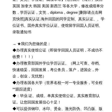
英国 加拿大 韩国 美国 新西兰 等各大学，修改成绩单分
数，学历认证，文凭，diploma，degree [删除请点击网
页快照]真实认证.海外回囯的同学定制、真实认证、、学
位证书、囯外真实学位认证、使馆留学回囯人员证明、
录取通知书
→ ★我们为您做的是：
◆办理真实使馆公证（即留学回国人员证明，不成功不
收费！！！）
◆办理教育部国外学位学历认证。（网上可查、存档、
快速稳妥，回国发展，考公务员，落户，进国企，外
企，创业，无忧愁）
◆办理各国各大学（世界名校一对一专业服务，可全程
**跟踪进度）
◆：毕业.证、成绩、单真实使馆公证、真实教育部认
证。让您回国发展信心十足！
◆可以提供钢印、水印、烫金、激光防伪、凹凸版、版