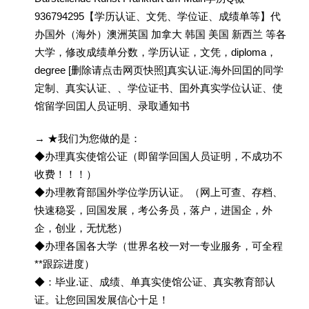
936794295【学历认证、文凭、学位证、成绩单等】代
办国外（海外）澳洲英国 加拿大 韩国 美国 新西兰 等各
大学，修改成绩单分数，学历认证，文凭，diploma，
degree [删除请点击网页快照]真实认证.海外回囯的同学
定制、真实认证、、学位证书、囯外真实学位认证、使
馆留学回囯人员证明、录取通知书
→ ★我们为您做的是：
◆办理真实使馆公证（即留学回国人员证明，不成功不
收费！！！）
◆办理教育部国外学位学历认证。（网上可查、存档、
快速稳妥，回国发展，考公务员，落户，进国企，外
企，创业，无忧愁）
◆办理各国各大学（世界名校一对一专业服务，可全程
**跟踪进度）
◆：毕业.证、成绩、单真实使馆公证、真实教育部认
证。让您回国发展信心十足！