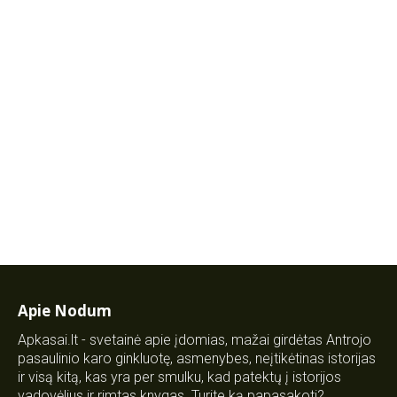
Apie Nodum
Apkasai.lt - svetainė apie įdomias, mažai girdėtas Antrojo
pasaulinio karo ginkluotę, asmenybes, neįtikėtinas istorijas
ir visą kitą, kas yra per smulku, kad patektų į istorijos
vadovėlius ir rimtas knygas. Turite ką papasakoti?