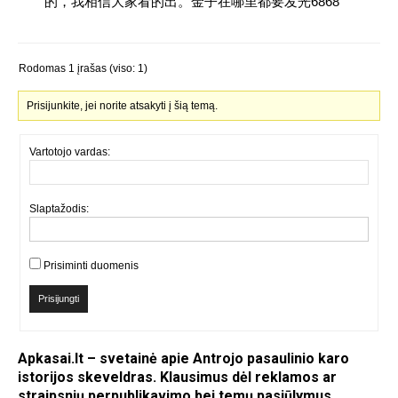
的，我相信大家看的出。金子在哪里都要发光6868
Rodomas 1 įrašas (viso: 1)
Prisijunkite, jei norite atsakyti į šią temą.
Vartotojo vardas:
Slaptažodis:
Prisiminti duomenis
Prisijungti
Apkasai.lt – svetainė apie Antrojo pasaulinio karo
istorijos skeveldras. Klausimus dėl reklamos ar
straipsnių perpublikavimo bei temų pasiūlymus