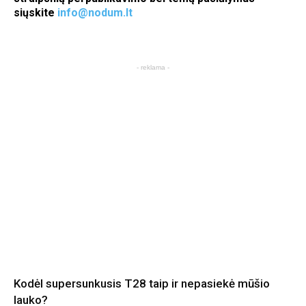
siųskite
info@nodum.lt
- reklama -
Kodėl supersunkusis T28 taip ir nepasiekė mūšio
lauko?