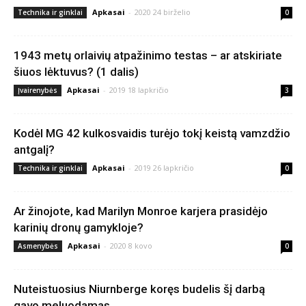
Apkasai
-
2020 24 birželio
Technika ir ginklai
0
1943 metų orlaivių atpažinimo testas – ar atskiriate
šiuos lėktuvus? (1 dalis)
Apkasai
-
2019 18 lapkričio
Įvairenybės
3
Kodėl MG 42 kulkosvaidis turėjo tokį keistą vamzdžio
antgalį?
Apkasai
-
2019 26 lapkričio
Technika ir ginklai
0
Ar žinojote, kad Marilyn Monroe karjera prasidėjo
karinių dronų gamykloje?
Apkasai
-
2020 8 kovo
Asmenybės
0
Nuteistuosius Niurnberge koręs budelis šį darbą
gavo meluodamas