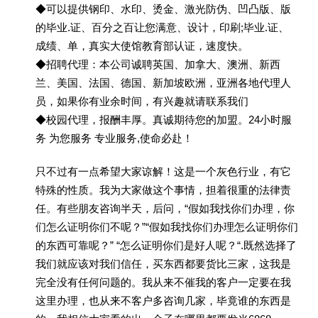
◆可以提供钢印、水印、烫金、激光防伪、凹凸版、版
的毕业.证、百分之百让您满意、设计，印刷;毕业.证、
成绩、单，真实大使馆教育部认证，速度快。
◆招聘代理：本公司诚聘英国、加拿大、澳洲、新西
兰、美国、法国、德国、新加坡欧洲，亚洲各地代理人
员，如果你有业余时间，有兴趣就请联系我们
◆校园代理，报酬丰厚。真诚期待您的加盟。24小时服
务 为您服务 专业服务,使命必赴！
只不过有一点希望大家谅解！这是一个灰色行业，有它
特殊的性质。我为大家做这个事情，担着很重的法律责
任。有些朋友咨询半天，后问，“假如我找你们办理，你
们怎么证明你们不呢？”“假如我找你们办理怎么证明你们
的东西可靠呢？” “怎么证明你们是好人呢？“.既然选择了
我们就应该对我们信任，买东西都要货比三家，这我是
完全没有任何问题的。我从来不催我的客户一定要在我
这里办理，也从来不客户多咨询几家，毕竟谁的东西是