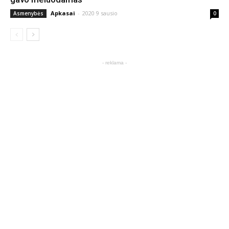
Apkasai
-
2020 9 sausio
Asmenybės
0
- reklama -