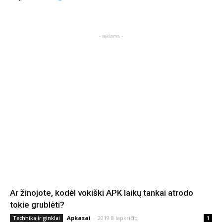
- reklama -
Ar žinojote, kodėl vokiški APK laikų tankai atrodo
tokie grublėti?
Apkasai
-
2019 8 lapkričio
Technika ir ginklai
1