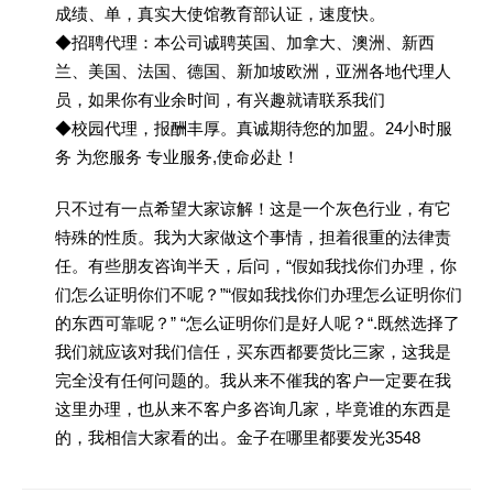
成绩、单，真实大使馆教育部认证，速度快。
◆招聘代理：本公司诚聘英国、加拿大、澳洲、新西
兰、美国、法国、德国、新加坡欧洲，亚洲各地代理人
员，如果你有业余时间，有兴趣就请联系我们
◆校园代理，报酬丰厚。真诚期待您的加盟。24小时服
务 为您服务 专业服务,使命必赴！
只不过有一点希望大家谅解！这是一个灰色行业，有它
特殊的性质。我为大家做这个事情，担着很重的法律责
任。有些朋友咨询半天，后问，“假如我找你们办理，你
们怎么证明你们不呢？”“假如我找你们办理怎么证明你们
的东西可靠呢？” “怎么证明你们是好人呢？“.既然选择了
我们就应该对我们信任，买东西都要货比三家，这我是
完全没有任何问题的。我从来不催我的客户一定要在我
这里办理，也从来不客户多咨询几家，毕竟谁的东西是
的，我相信大家看的出。金子在哪里都要发光3548