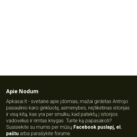
Apie Nodum
Apkasai.lt - svetainė apie įdomias, mažai girdėtas Antrojo
pasaulinio karo ginkluotę, asmenybes, neįtikėtinas istorijas
ir visą kitą, kas yra per smulku, kad patektų į istorijos
vadovėlius ir rimtas knygas. Turite ką papasakoti?
Susisiekite su mumis per mūsų
Facebook puslapį
,
el.
paštu
arba parašykite forume.