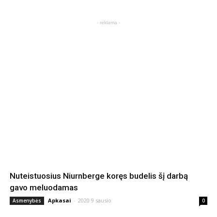
- reklama -
Nuteistuosius Niurnberge koręs budelis šį darbą
gavo meluodamas
Apkasai
-
2020 9 sausio
Asmenybės
0