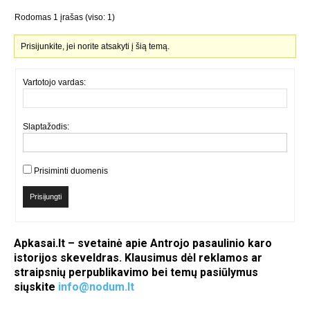
Rodomas 1 įrašas (viso: 1)
Prisijunkite, jei norite atsakyti į šią temą.
Vartotojo vardas:
Slaptažodis:
Prisiminti duomenis
Prisijungti
Apkasai.lt – svetainė apie Antrojo pasaulinio karo
istorijos skeveldras. Klausimus dėl reklamos ar
straipsnių perpublikavimo bei temų pasiūlymus
siųskite
info@nodum.lt