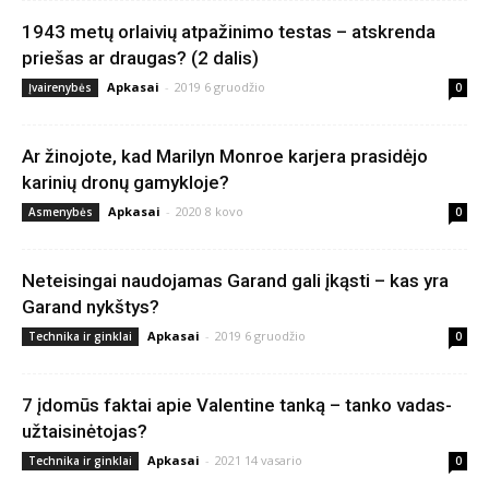
1943 metų orlaivių atpažinimo testas – atskrenda
priešas ar draugas? (2 dalis)
Apkasai
-
2019 6 gruodžio
Įvairenybės
0
Ar žinojote, kad Marilyn Monroe karjera prasidėjo
karinių dronų gamykloje?
Apkasai
-
2020 8 kovo
Asmenybės
0
Neteisingai naudojamas Garand gali įkąsti – kas yra
Garand nykštys?
Apkasai
-
2019 6 gruodžio
Technika ir ginklai
0
7 įdomūs faktai apie Valentine tanką – tanko vadas-
užtaisinėtojas?
Apkasai
-
2021 14 vasario
Technika ir ginklai
0