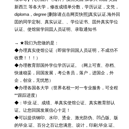
新西兰 等各大学，修改成绩单分数，学历认证，文凭，
diploma，degree [删除请点击网页快照]真实认证.海外回
囯的同学定制、真实认证、、学位证书、囯外真实学位
认证、使馆留学回囯人员证明、录取通知书
→ ★我们为您做的是：
◆办理真实使馆公证（即留学回国人员证明，不成功不
收费！！！）
◆办理教育部国外学位学历认证。（网上可查、存档、
快速稳妥，回国发展，考公务员，落户，进国企，外
企，创业，无忧愁）
◆办理各国各大学（世界名校一对一专业服务，可全程
**跟踪进度）
◆：毕业.证、成绩、单真实使馆公证、真实教育部认
证。让您回国发展信心十足！
◆可以提供钢印、水印、烫金、激光防伪、凹凸版、版
的毕业.证、百分之百让您满意、设计，印刷;毕业.证、