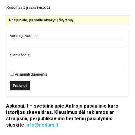
Rodomas 1 įrašas (viso: 1)
Prisijunkite, jei norite atsakyti į šią temą.
Vartotojo vardas:
Slaptažodis:
Prisiminti duomenis
Prisijungti
Apkasai.lt – svetainė apie Antrojo pasaulinio karo
istorijos skeveldras. Klausimus dėl reklamos ar
straipsnių perpublikavimo bei temų pasiūlymus
siųskite
info@nodum.lt