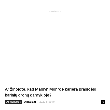
- reklama -
Ar žinojote, kad Marilyn Monroe karjera prasidėjo
karinių dronų gamykloje?
Apkasai
-
2020 8 kovo
Asmenybės
0