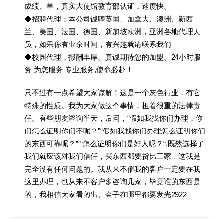
成绩、单，真实大使馆教育部认证，速度快。
◆招聘代理：本公司诚聘英国、加拿大、澳洲、新西
兰、美国、法国、德国、新加坡欧洲，亚洲各地代理人
员，如果你有业余时间，有兴趣就请联系我们
◆校园代理，报酬丰厚。真诚期待您的加盟。24小时服
务 为您服务 专业服务,使命必赴！
只不过有一点希望大家谅解！这是一个灰色行业，有它
特殊的性质。我为大家做这个事情，担着很重的法律责
任。有些朋友咨询半天，后问，“假如我找你们办理，你
们怎么证明你们不呢？”“假如我找你们办理怎么证明你们
的东西可靠呢？” “怎么证明你们是好人呢？“.既然选择了
我们就应该对我们信任，买东西都要货比三家，这我是
完全没有任何问题的。我从来不催我的客户一定要在我
这里办理，也从来不客户多咨询几家，毕竟谁的东西是
的，我相信大家看的出。金子在哪里都要发光2922