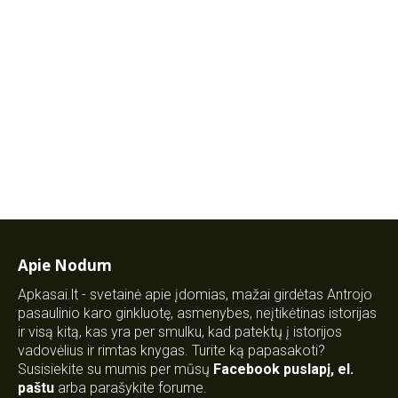
Apie Nodum
Apkasai.lt - svetainė apie įdomias, mažai girdėtas Antrojo
pasaulinio karo ginkluotę, asmenybes, neįtikėtinas istorijas
ir visą kitą, kas yra per smulku, kad patektų į istorijos
vadovėlius ir rimtas knygas. Turite ką papasakoti?
Susisiekite su mumis per mūsų
Facebook puslapį
,
el.
paštu
arba parašykite forume.