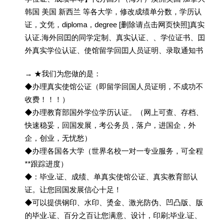
韩国 美国 新西兰 等各大学，修改成绩单分数，学历认
证，文凭，diploma，degree [删除请点击网页快照]真实
认证.海外回囯的同学定制、真实认证、、学位证书、囯
外真实学位认证、使馆留学回囯人员证明、录取通知书
→ ★我们为您做的是：
◆办理真实使馆公证（即留学回国人员证明，不成功不
收费！！！）
◆办理教育部国外学位学历认证。（网上可查、存档、
快速稳妥，回国发展，考公务员，落户，进国企，外
企，创业，无忧愁）
◆办理各国各大学（世界名校一对一专业服务，可全程
**跟踪进度）
◆：毕业.证、成绩、单真实使馆公证、真实教育部认
证。让您回国发展信心十足！
◆可以提供钢印、水印、烫金、激光防伪、凹凸版、版
的毕业.证、百分之百让您满意、设计，印刷;毕业.证、