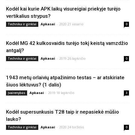
Kodėl kai kurie APK laikų visureigiai priekyje turėjo
vertikalius strypus?
Apkasai
-
2020 21 vasario
Technika ir ginklai
0
Kodėl MG 42 kulkosvaidis turėjo tokį keistą vamzdžio
antgalį?
Apkasai
-
2019 26 lapkričio
Technika ir ginklai
0
1943 metų orlaivių atpažinimo testas – ar atskiriate
šiuos lėktuvus? (1 dalis)
Apkasai
-
2019 18 lapkričio
Įvairenybės
3
Kodėl supersunkusis T28 taip ir nepasiekė mūšio
lauko?
Apkasai
-
2020 24 birželio
Technika ir ginklai
0