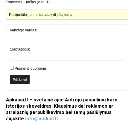
Rodomas 1 įrašas (viso: 1)
Prisijunkite, jei norite atsakyti į šią temą.
Vartotojo vardas:
Slaptažodis:
Prisiminti duomenis
Prisijungti
Apkasai.lt – svetainė apie Antrojo pasaulinio karo
istorijos skeveldras. Klausimus dėl reklamos ar
straipsnių perpublikavimo bei temų pasiūlymus
siųskite
info@nodum.lt