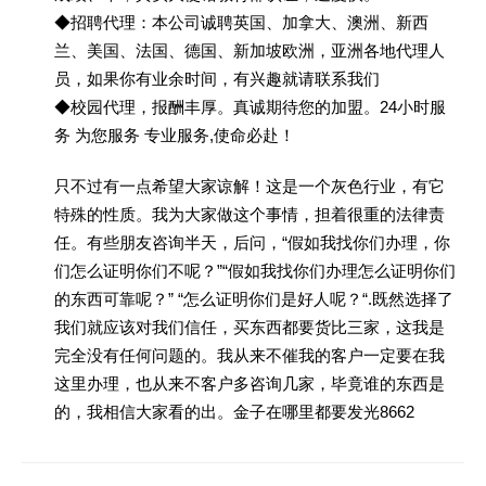
◆招聘代理：本公司诚聘英国、加拿大、澳洲、新西
兰、美国、法国、德国、新加坡欧洲，亚洲各地代理人
员，如果你有业余时间，有兴趣就请联系我们
◆校园代理，报酬丰厚。真诚期待您的加盟。24小时服
务 为您服务 专业服务,使命必赴！
只不过有一点希望大家谅解！这是一个灰色行业，有它
特殊的性质。我为大家做这个事情，担着很重的法律责
任。有些朋友咨询半天，后问，“假如我找你们办理，你
们怎么证明你们不呢？”“假如我找你们办理怎么证明你们
的东西可靠呢？” “怎么证明你们是好人呢？“.既然选择了
我们就应该对我们信任，买东西都要货比三家，这我是
完全没有任何问题的。我从来不催我的客户一定要在我
这里办理，也从来不客户多咨询几家，毕竟谁的东西是
的，我相信大家看的出。金子在哪里都要发光8662