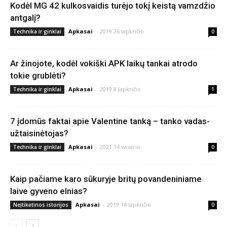
Kodėl MG 42 kulkosvaidis turėjo tokį keistą vamzdžio
antgalį?
Apkasai
-
2019 26 lapkričio
Technika ir ginklai
0
Ar žinojote, kodėl vokiški APK laikų tankai atrodo
tokie grublėti?
Apkasai
-
2019 8 lapkričio
Technika ir ginklai
1
7 įdomūs faktai apie Valentine tanką – tanko vadas-
užtaisinėtojas?
Apkasai
-
2021 14 vasario
Technika ir ginklai
0
Kaip pačiame karo sūkuryje britų povandeniniame
laive gyveno elnias?
Apkasai
-
2019 14 lapkričio
Neįtikėtinos istorijos
0