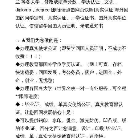
兰 等各大学，修改成绩单分数，学历认证，文凭，
diploma，degree [删除请点击网页快照]真实认证.海外回
囯的同学定制、真实认证、、学位证书、囯外真实学位
认证、使馆留学回囯人员证明、录取通知书
→ ★我们为您做的是：
◆办理真实使馆公证（即留学回国人员证明，不成功不
收费！！！）
◆办理教育部国外学位学历认证。（网上可查、存档、
快速稳妥，回国发展，考公务员，落户，进国企，外
企，创业，无忧愁）
◆办理各国各大学（世界名校一对一专业服务，可全程
**跟踪进度）
◆：毕业.证、成绩、单真实使馆公证、真实教育部认
证。让您回国发展信心十足！
◆可以提供钢印、水印、烫金、激光防伪、凹凸版、版
的毕业.证、百分之百让您满意、设计，印刷;毕业.证、
成绩、单，真实大使馆教育部认证，速度快。