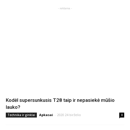
- reklama -
Kodėl supersunkusis T28 taip ir nepasiekė mūšio
lauko?
Apkasai
-
2020 24 birželio
Technika ir ginklai
0