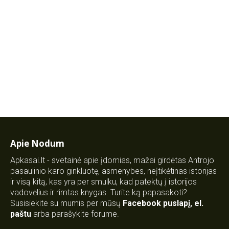
Apie Nodum
Apkasai.lt - svetainė apie įdomias, mažai girdėtas Antrojo
pasaulinio karo ginkluotę, asmenybes, neįtikėtinas istorijas
ir visą kitą, kas yra per smulku, kad patektų į istorijos
vadovėlius ir rimtas knygas. Turite ką papasakoti?
Susisiekite su mumis per mūsų
Facebook puslapį
,
el.
paštu
arba parašykite forume.