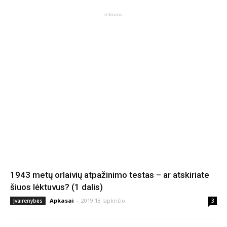
- reklama -
1943 metų orlaivių atpažinimo testas – ar atskiriate
šiuos lėktuvus? (1 dalis)
Apkasai
-
2019 18 lapkričio
Įvairenybės
3