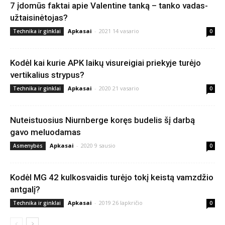
7 įdomūs faktai apie Valentine tanką – tanko vadas-
užtaisinėtojas?
Apkasai
-
2021 14 vasario
Technika ir ginklai
0
Kodėl kai kurie APK laikų visureigiai priekyje turėjo
vertikalius strypus?
Apkasai
-
2020 21 vasario
Technika ir ginklai
0
Nuteistuosius Niurnberge koręs budelis šį darbą
gavo meluodamas
Apkasai
-
2020 9 sausio
Asmenybės
0
Kodėl MG 42 kulkosvaidis turėjo tokį keistą vamzdžio
antgalį?
Apkasai
-
2019 26 lapkričio
Technika ir ginklai
0