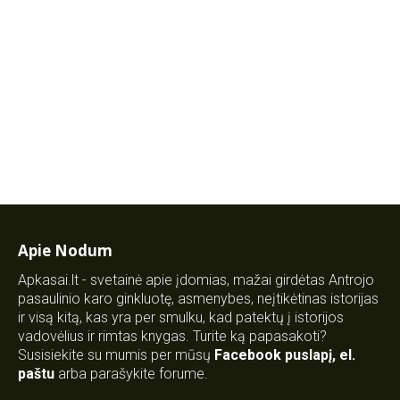
Apie Nodum
Apkasai.lt - svetainė apie įdomias, mažai girdėtas Antrojo
pasaulinio karo ginkluotę, asmenybes, neįtikėtinas istorijas
ir visą kitą, kas yra per smulku, kad patektų į istorijos
vadovėlius ir rimtas knygas. Turite ką papasakoti?
Susisiekite su mumis per mūsų
Facebook puslapį
,
el.
paštu
arba parašykite forume.