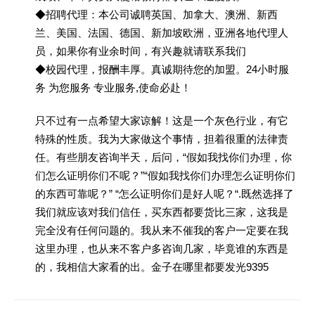
◆招聘代理：本公司诚聘英国、加拿大、澳洲、新西
兰、美国、法国、德国、新加坡欧洲，亚洲各地代理人
员，如果你有业余时间，有兴趣就请联系我们
◆校园代理，报酬丰厚。真诚期待您的加盟。24小时服
务 为您服务 专业服务,使命必赴！
只不过有一点希望大家谅解！这是一个灰色行业，有它
特殊的性质。我为大家做这个事情，担着很重的法律责
任。有些朋友咨询半天，后问，“假如我找你们办理，你
们怎么证明你们不呢？”“假如我找你们办理怎么证明你们
的东西可靠呢？” “怎么证明你们是好人呢？“.既然选择了
我们就应该对我们信任，买东西都要货比三家，这我是
完全没有任何问题的。我从来不催我的客户一定要在我
这里办理，也从来不客户多咨询几家，毕竟谁的东西是
的，我相信大家看的出。金子在哪里都要发光9395