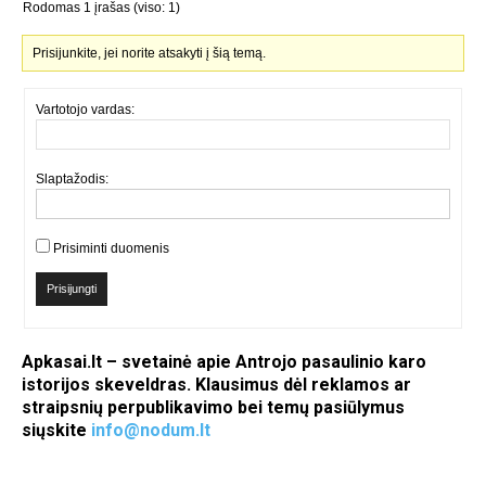
Rodomas 1 įrašas (viso: 1)
Prisijunkite, jei norite atsakyti į šią temą.
Vartotojo vardas:
Slaptažodis:
Prisiminti duomenis
Prisijungti
Apkasai.lt – svetainė apie Antrojo pasaulinio karo
istorijos skeveldras. Klausimus dėl reklamos ar
straipsnių perpublikavimo bei temų pasiūlymus
siųskite
info@nodum.lt