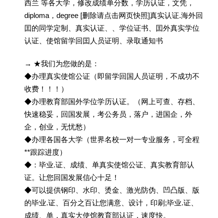
西兰 等各大学，修改成绩单分数，学历认证，文凭，
diploma，degree [删除请点击网页快照]真实认证.海外回
囯的同学定制、真实认证、、学位证书、囯外真实学位
认证、使馆留学回囯人员证明、录取通知书
→ ★我们为您做的是：
◆办理真实使馆公证（即留学回国人员证明，不成功不
收费！！！）
◆办理教育部国外学位学历认证。（网上可查、存档、
快速稳妥，回国发展，考公务员，落户，进国企，外
企，创业，无忧愁）
◆办理各国各大学（世界名校一对一专业服务，可全程
**跟踪进度）
◆：毕业.证、成绩、单真实使馆公证、真实教育部认
证。让您回国发展信心十足！
◆可以提供钢印、水印、烫金、激光防伪、凹凸版、版
的毕业.证、百分之百让您满意、设计，印刷;毕业.证、
成绩、单，真实大使馆教育部认证，速度快。