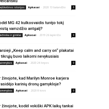
veicarišku
Apkasai
-
2020 13 balandžio
eįtikėtinos istorijos
0
odėl MG 42 kulkosvaidis turėjo tokį
eistą vamzdžio antgalį?
Apkasai
-
2019 26 lapkričio
echnika ir ginklai
0
arsieji „Keep calm and carry on“ plakatai
š tikrųjų buvo laikomi nevykusiais
Apkasai
-
2020 24 liepos
vairenybės
0
r žinojote, kad Marilyn Monroe karjera
rasidėjo karinių dronų gamykloje?
Apkasai
-
2020 8 kovo
smenybės
0
r žinojote, kodėl vokiški APK laikų tankai