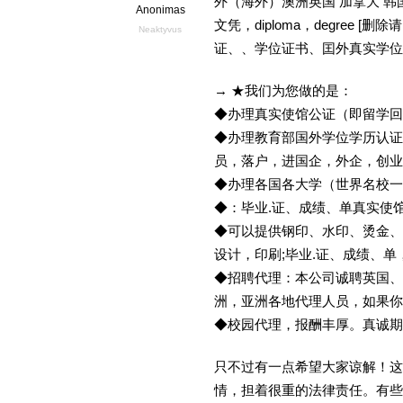
外（海外）澳洲英国 加拿大 韩
Anonimas
文凭，diploma，degree
Neaktyvus
证、、学位证书、囯外真实学位
→ ★我们为您做的是：
◆办理真实使馆公证（即留学
◆办理教育部国外学位学历认证
员，落户，进国企，外企，创
◆办理各国各大学（世界名校
◆：毕业.证、成绩、单真实使
◆可以提供钢印、水印、烫金、
设计，印刷;毕业.证、成绩、
◆招聘代理：本公司诚聘英国、
洲，亚洲各地代理人员，如果你
◆校园代理，报酬丰厚。真诚期待
只不过有一点希望大家谅解！这
情，担着很重的法律责任。有些