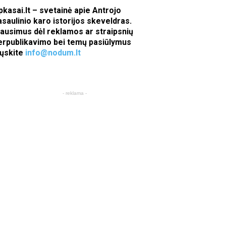
pkasai.lt – svetainė apie Antrojo
asaulinio karo istorijos skeveldras.
lausimus dėl reklamos ar straipsnių
erpublikavimo bei temų pasiūlymus
iųskite
info@nodum.lt
- reklama -