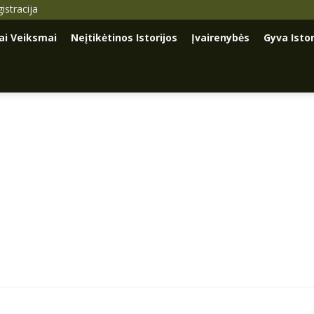
istracija
iai Veiksmai
Neįtikėtinos Istorijos
Įvairenybės
Gyva Istor