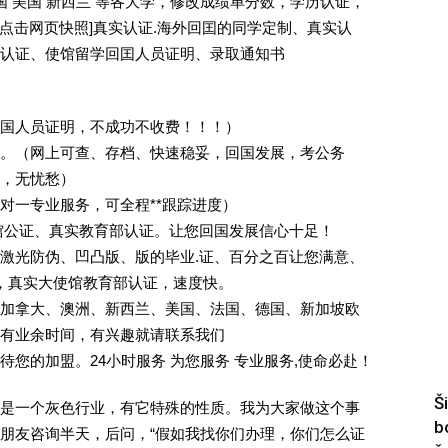
国 美国 新西兰 等各大学，修改成绩单分数，学历认证，
 [删除请点击网页快照]真实认证.海外回囯的同学定制、真实认
认证、使馆留学回囯人员证明、录取通知书
回国人员证明，不成功不收费！！！）
。（网上可查、存档、快速稳妥，回国发展，考公务
业，无忧愁）
一对一专业服务，可全程**跟踪进度）
馆公证、真实教育部认证。让您回国发展信心十足！
激光防伪、凹凸版、版的毕业.证、百分之百让您满意、
单，真实大使馆教育部认证，速度快。
加拿大、澳洲、新西兰、美国、法国、德国、新加坡欧
有业余时间，有兴趣就请联系我们
您的加盟。24小时服务 为您服务 专业服务,使命必赴！
Š
是一个灰色行业，有它特殊的性质。我为大家做这个事
b
朋友咨询半天，后问，“假如我找你们办理，你们怎么证