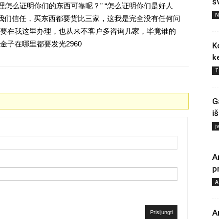
š
理怎么证明你们的东西可靠呢？” “怎么证明你们是好人
N
对我们信任，买东西都要货比三家，这我是完全没有任何问
要在我这里办理，也从来不客户多咨询几家，毕竟谁的
子在哪里都要发光2960
K
k
T
G
i
Į
A
p
A
A
Prisijungti