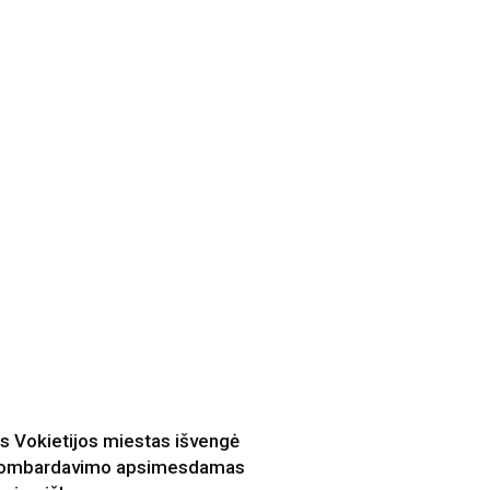
is Vokietijos miestas išvengė
ombardavimo apsimesdamas