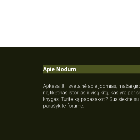
Apie Nodum
Apkasai.lt - svetainė apie įdomias, mažai gi
neįtikėtinas istorijas ir visą kitą, kas yra per
knygas. Turite ką papasakoti? Susisiekite 
parašykite forume.