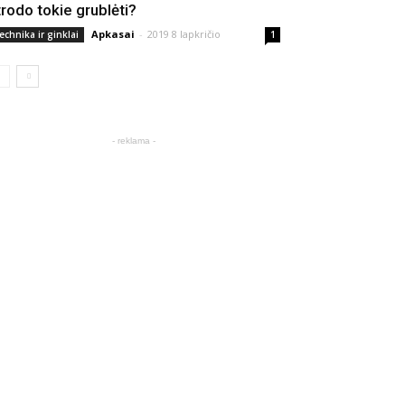
trodo tokie grublėti?
Apkasai
-
2019 8 lapkričio
echnika ir ginklai
1
- reklama -