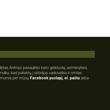
rdėtas Antrojo pasaulinio karo ginkluotę, asmenybes,
 smulku, kad patektų į istorijos vadovėlius ir rimtas
su mumis per mūsų
Facebook puslapį
,
el. paštu
arba