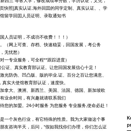
国 新西兰 等各大学，修改成绩单分数，学历认证，文凭，
除请点击网页快照]真实认证.海外回囯的同学定制、真实认证、、学
馆留学回囯人员证明、录取通知书
回国人员证明，不成功不收费！！！）
。（网上可查、存档、快速稳妥，回国发展，考公务
业，无忧愁）
一对一专业服务，可全程**跟踪进度）
馆公证、真实教育部认证。让您回国发展信心十足！
激光防伪、凹凸版、版的毕业.证、百分之百让您满意、
单，真实大使馆教育部认证，速度快。
加拿大、澳洲、新西兰、美国、法国、德国、新加坡欧
有业余时间，有兴趣就请联系我们
您的加盟。24小时服务 为您服务 专业服务,使命必赴！
K
是一个灰色行业，有它特殊的性质。我为大家做这个事
p
朋友咨询半天，后问，“假如我找你们办理，你们怎么证