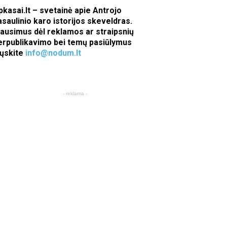
pkasai.lt – svetainė apie Antrojo
asaulinio karo istorijos skeveldras.
lausimus dėl reklamos ar straipsnių
erpublikavimo bei temų pasiūlymus
iųskite
info@nodum.lt
- reklama -