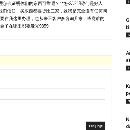
T
理怎么证明你们的东西可靠呢？” “怎么证明你们是好人
对我们信任，买东西都要货比三家，这我是完全没有任何问
要在我这里办理，也从来不客户多咨询几家，毕竟谁的
G
子在哪里都要发光9359
i
Į
A
a
T
K
p
N
N
d
Prisijungti