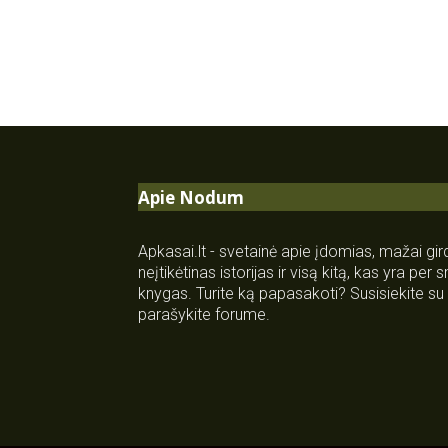
Apie Nodum
Apkasai.lt - svetainė apie įdomias, mažai gi
neįtikėtinas istorijas ir visą kitą, kas yra per
knygas. Turite ką papasakoti? Susisiekite 
parašykite forume.