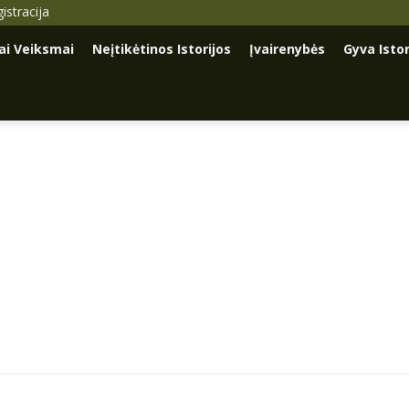
istracija
iai Veiksmai
Neįtikėtinos Istorijos
Įvairenybės
Gyva Istor