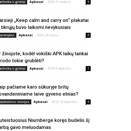
Apkasai
-
2020 21 vasario
echnika ir ginklai
0
arsieji „Keep calm and carry on“ plakatai
š tikrųjų buvo laikomi nevykusiais
Apkasai
-
2020 24 liepos
vairenybės
0
r žinojote, kodėl vokiški APK laikų tankai
trodo tokie grublėti?
Apkasai
-
2019 8 lapkričio
echnika ir ginklai
1
aip pačiame karo sūkuryje britų
ovandeniniame laive gyveno elnias?
Apkasai
-
2019 14 lapkričio
eįtikėtinos istorijos
0
uteistuosius Niurnberge koręs budelis šį
arbą gavo meluodamas