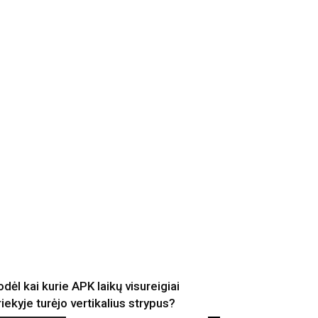
odėl kai kurie APK laikų visureigiai
riekyje turėjo vertikalius strypus?