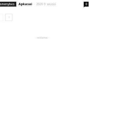
Apkasai
-
2020 9 sausio
smenybės
0
- reklama -