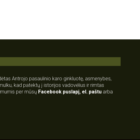
rdėtas Antrojo pasaulinio karo ginkluotę, asmenybes,
 smulku, kad patektų į istorijos vadovėlius ir rimtas
su mumis per mūsų
Facebook puslapį
,
el. paštu
arba