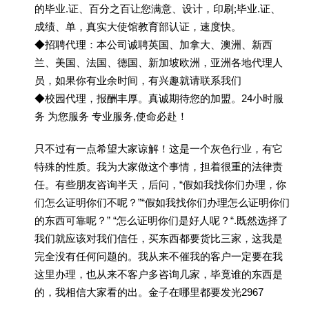
的毕业.证、百分之百让您满意、设计，印刷;毕业.证、
成绩、单，真实大使馆教育部认证，速度快。
◆招聘代理：本公司诚聘英国、加拿大、澳洲、新西
兰、美国、法国、德国、新加坡欧洲，亚洲各地代理人
员，如果你有业余时间，有兴趣就请联系我们
◆校园代理，报酬丰厚。真诚期待您的加盟。24小时服
务 为您服务 专业服务,使命必赴！
只不过有一点希望大家谅解！这是一个灰色行业，有它
特殊的性质。我为大家做这个事情，担着很重的法律责
任。有些朋友咨询半天，后问，“假如我找你们办理，你
们怎么证明你们不呢？”“假如我找你们办理怎么证明你们
的东西可靠呢？” “怎么证明你们是好人呢？“.既然选择了
我们就应该对我们信任，买东西都要货比三家，这我是
完全没有任何问题的。我从来不催我的客户一定要在我
这里办理，也从来不客户多咨询几家，毕竟谁的东西是
的，我相信大家看的出。金子在哪里都要发光2967