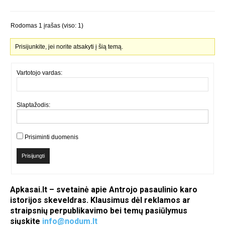
Rodomas 1 įrašas (viso: 1)
Prisijunkite, jei norite atsakyti į šią temą.
Vartotojo vardas:
Slaptažodis:
Prisiminti duomenis
Prisijungti
Apkasai.lt – svetainė apie Antrojo pasaulinio karo
istorijos skeveldras. Klausimus dėl reklamos ar
straipsnių perpublikavimo bei temų pasiūlymus
siųskite
info@nodum.lt