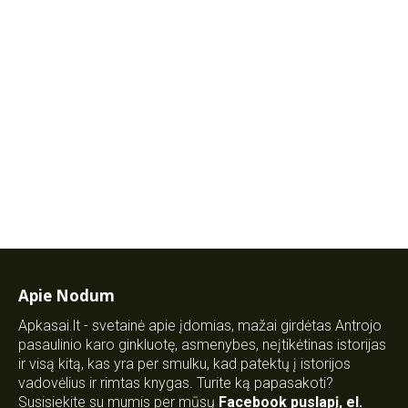
Apie Nodum
Apkasai.lt - svetainė apie įdomias, mažai girdėtas Antrojo
pasaulinio karo ginkluotę, asmenybes, neįtikėtinas istorijas
ir visą kitą, kas yra per smulku, kad patektų į istorijos
vadovėlius ir rimtas knygas. Turite ką papasakoti?
Susisiekite su mumis per mūsų
Facebook puslapį
,
el.