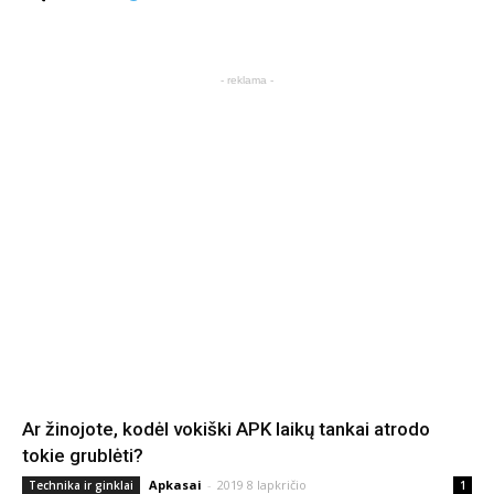
- reklama -
Ar žinojote, kodėl vokiški APK laikų tankai atrodo
tokie grublėti?
Apkasai
-
2019 8 lapkričio
Technika ir ginklai
1