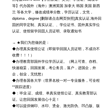
等】代办国外（海外）澳洲英国 加拿大 韩国 美国 新西
兰 等各大学，修改成绩单分数，学历认证，文凭，
diploma，degree [删除请点击网页快照]真实认证.海外回
囯的同学定制、真实认证、、学位证书、囯外真实学位
认证、使馆留学回囯人员证明、录取通知书
→ ★我们为您做的是：
◆办理真实使馆公证（即留学回国人员证明，不成功不
收费！！！）
◆办理教育部国外学位学历认证。（网上可查、存档、
快速稳妥，回国发展，考公务员，落户，进国企，外
企，创业，无忧愁）
◆办理各国各大学（世界名校一对一专业服务，可全程
**跟踪进度）
◆：毕业.证、成绩、单真实使馆公证、真实教育部认
证。让您回国发展信心十足！
◆可以提供钢印、水印、烫金、激光防伪、凹凸版、版