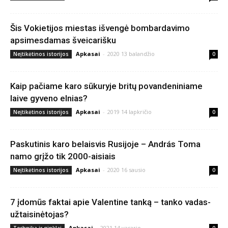
Šis Vokietijos miestas išvengė bombardavimo
apsimesdamas šveicarišku
Apkasai
-
2020 13 balandžio
Neįtikėtinos istorijos
0
Kaip pačiame karo sūkuryje britų povandeniniame
laive gyveno elnias?
Apkasai
-
2019 14 lapkričio
Neįtikėtinos istorijos
0
Paskutinis karo belaisvis Rusijoje – András Toma
namo grįžo tik 2000-aisiais
Apkasai
-
2020 16 sausio
Neįtikėtinos istorijos
0
7 įdomūs faktai apie Valentine tanką – tanko vadas-
užtaisinėtojas?
Apkasai
-
2021 14 vasario