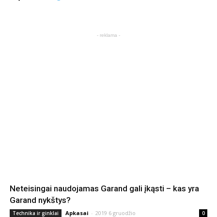
- reklama -
Neteisingai naudojamas Garand gali įkąsti – kas yra
Garand nykštys?
Apkasai
-
2019 6 gruodžio
Technika ir ginklai
0