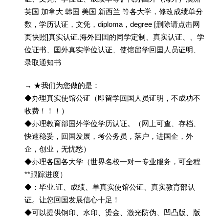
英国 加拿大 韩国 美国 新西兰 等各大学，修改成绩单分
数，学历认证，文凭，diploma，degree [删除请点击网
页快照]真实认证.海外回囯的同学定制、真实认证、、学
位证书、囯外真实学位认证、使馆留学回囯人员证明、
录取通知书
→ ★我们为您做的是：
◆办理真实使馆公证（即留学回国人员证明，不成功不
收费！！！）
◆办理教育部国外学位学历认证。（网上可查、存档、
快速稳妥，回国发展，考公务员，落户，进国企，外
企，创业，无忧愁）
◆办理各国各大学（世界名校一对一专业服务，可全程
**跟踪进度）
◆：毕业.证、成绩、单真实使馆公证、真实教育部认
证。让您回国发展信心十足！
◆可以提供钢印、水印、烫金、激光防伪、凹凸版、版