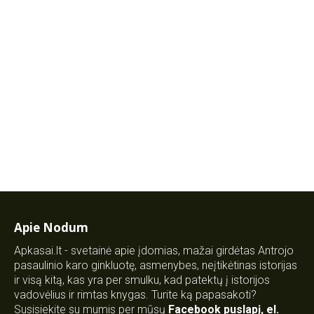
Apie Nodum
Apkasai.lt - svetainė apie įdomias, mažai girdėtas Antrojo
pasaulinio karo ginkluotę, asmenybes, neįtikėtinas istorijas
ir visą kitą, kas yra per smulku, kad patektų į istorijos
vadovėlius ir rimtas knygas. Turite ką papasakoti?
Susisiekite su mumis per mūsų
Facebook puslapį
,
el.