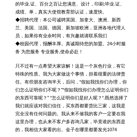
的毕业.证、百分之百让您满意、设计，印刷;毕业.证、
成绩、单，真实大使馆教育部认证，速度快。
◆招聘代理：本公司诚聘英国、加拿大、澳洲、新西
兰、美国、法国、德国、新加坡欧洲，亚洲各地代理人
员，如果你有业余时间，有兴趣就请联系我们
◆校园代理，报酬丰厚。真诚期待您的加盟。24小时服
务 为您服务 专业服务,使命必赴！
只不过有一点希望大家谅解！这是一个灰色行业，有它
特殊的性质。我为大家做这个事情，担着很重的法律责
任。有些朋友咨询半天，后问，“假如我找你们办理，你
们怎么证明你们不呢？”“假如我找你们办理怎么证明你们
的东西可靠呢？” “怎么证明你们是好人呢？“.既然选择了
我们就应该对我们信任，买东西都要货比三家，这我是
完全没有任何问题的。我从来不催我的客户一定要在我
这里办理，也从来不客户多咨询几家，毕竟谁的东西是
的，我相信大家看的出。金子在哪里都要发光1074