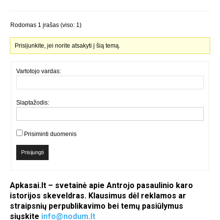
Rodomas 1 įrašas (viso: 1)
Prisijunkite, jei norite atsakyti į šią temą.
Vartotojo vardas:
Slaptažodis:
Prisiminti duomenis
Prisijungti
Apkasai.lt – svetainė apie Antrojo pasaulinio karo
istorijos skeveldras. Klausimus dėl reklamos ar
straipsnių perpublikavimo bei temų pasiūlymus
siųskite
info@nodum.lt