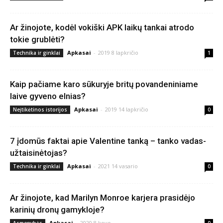
Ar žinojote, kodėl vokiški APK laikų tankai atrodo
tokie grublėti?
Apkasai
-
2019 8 lapkričio
Technika ir ginklai
1
Kaip pačiame karo sūkuryje britų povandeniniame
laive gyveno elnias?
Apkasai
-
2019 14 lapkričio
Neįtikėtinos istorijos
0
7 įdomūs faktai apie Valentine tanką – tanko vadas-
užtaisinėtojas?
Apkasai
-
2021 14 vasario
Technika ir ginklai
0
Ar žinojote, kad Marilyn Monroe karjera prasidėjo
karinių dronų gamykloje?
Apkasai
-
2020 8 kovo