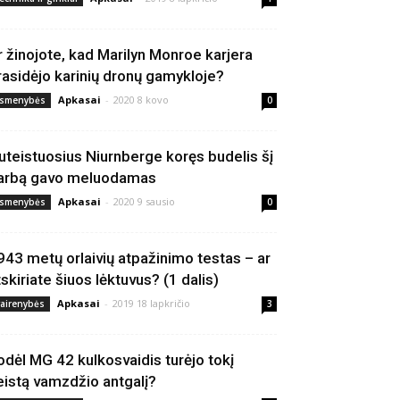
r žinojote, kad Marilyn Monroe karjera
rasidėjo karinių dronų gamykloje?
Apkasai
-
2020 8 kovo
smenybės
0
uteistuosius Niurnberge koręs budelis šį
arbą gavo meluodamas
Apkasai
-
2020 9 sausio
smenybės
0
943 metų orlaivių atpažinimo testas – ar
tskiriate šiuos lėktuvus? (1 dalis)
Apkasai
-
2019 18 lapkričio
vairenybės
3
odėl MG 42 kulkosvaidis turėjo tokį
eistą vamzdžio antgalį?