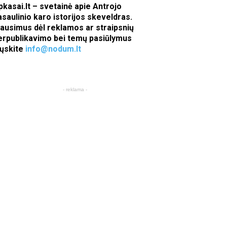
pkasai.lt – svetainė apie Antrojo
asaulinio karo istorijos skeveldras.
lausimus dėl reklamos ar straipsnių
erpublikavimo bei temų pasiūlymus
iųskite
info@nodum.lt
- reklama -