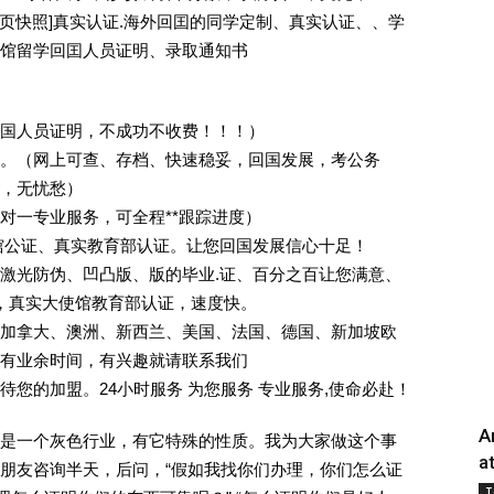
除请点击网页快照]真实认证.海外回囯的同学定制、真实认证、、学
馆留学回囯人员证明、录取通知书
回国人员证明，不成功不收费！！！）
。（网上可查、存档、快速稳妥，回国发展，考公务
业，无忧愁）
一对一专业服务，可全程**跟踪进度）
馆公证、真实教育部认证。让您回国发展信心十足！
激光防伪、凹凸版、版的毕业.证、百分之百让您满意、
单，真实大使馆教育部认证，速度快。
加拿大、澳洲、新西兰、美国、法国、德国、新加坡欧
有业余时间，有兴趣就请联系我们
您的加盟。24小时服务 为您服务 专业服务,使命必赴！
A
是一个灰色行业，有它特殊的性质。我为大家做这个事
a
朋友咨询半天，后问，“假如我找你们办理，你们怎么证
T