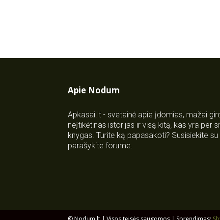
Apie Nodum
Apkasai.lt - svetainė apie įdomias, mažai gi
neįtikėtinas istorijas ir visą kitą, kas yra per
knygas. Turite ką papasakoti? Susisiekite 
parašykite forume.
© Nodum.lt | Visos teisės saugomos | Sprendimas:
Sb