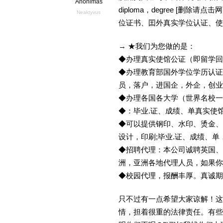
Anonimas
diploma，degree [删
Neaktyvus
位证书、囯外真实学位认证、使
→ ★我们为您做的是：
◆办理真实使馆公证（即留学
◆办理教育部国外学位学历认证
员，落户，进国企，外企，创
◆办理各国各大学（世界名校
◆：毕业.证、成绩、单真实使
◆可以提供钢印、水印、烫金、
设计，印刷;毕业.证、成绩、
◆招聘代理：本公司诚聘英国、
洲，亚洲各地代理人员，如果你
◆校园代理，报酬丰厚。真诚期待
只不过有一点希望大家谅解！这
情，担着很重的法律责任。有些