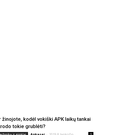
r žinojote, kodėl vokiški APK laikų tankai
trodo tokie grublėti?
Apkasai
-
2019 8 lapkričio
echnika ir ginklai
1