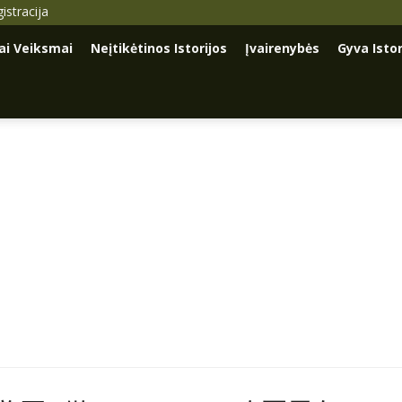
istracija
iai Veiksmai
Neįtikėtinos Istorijos
Įvairenybės
Gyva Istor