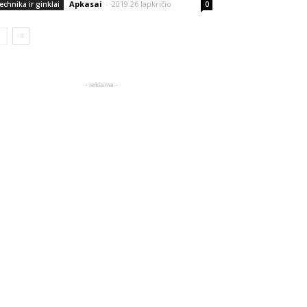
Apkasai
-
2019 26 lapkričio
echnika ir ginklai
0
- reklama -