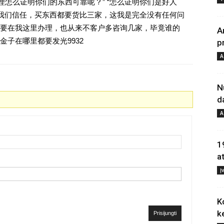
理怎么证明你们的东西可靠呢？” “怎么证明你们是好人
对我们信任，买东西都要货比三家，这我是完全没有任何问
要在我这里办理，也从来不客户多咨询几家，毕竟谁的
A
子在哪里都要发光9932
p
A
N
d
A
1
a
Į
K
k
Prisijungti