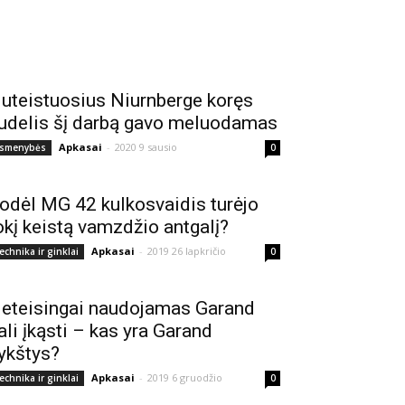
uteistuosius Niurnberge koręs
udelis šį darbą gavo meluodamas
Apkasai
-
2020 9 sausio
smenybės
0
odėl MG 42 kulkosvaidis turėjo
okį keistą vamzdžio antgalį?
Apkasai
-
2019 26 lapkričio
echnika ir ginklai
0
eteisingai naudojamas Garand
ali įkąsti – kas yra Garand
ykštys?
Apkasai
-
2019 6 gruodžio
echnika ir ginklai
0