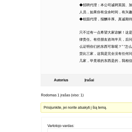
◆招聘代理：本公司诚聘英国、
人员，如果你有业余时间，有兴
◆校园代理，报酬丰厚。真诚期待您
只不过有一点希望大家谅解！这
律责任。有些朋友咨询半天，后问
么证明你们的东西可靠呢？” “怎
货比三家，这我是完全没有任何
几家，毕竟谁的东西是的，我相信
Autorius
Įrašai
Rodomas 1 įrašas (viso: 1)
Prisijunkite, jei norite atsakyti į šią temą.
Vartotojo vardas: