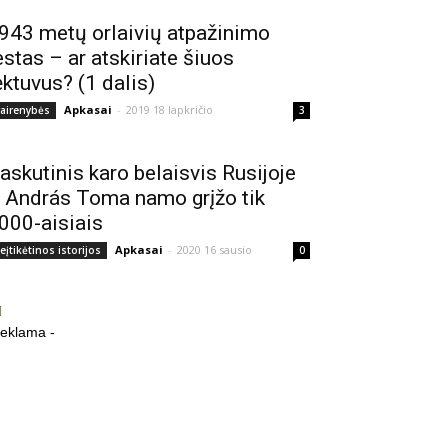
943 metų orlaivių atpažinimo
estas – ar atskiriate šiuos
ėktuvus? (1 dalis)
Apkasai
-
2019 18 lapkričio
vairenybės
3
askutinis karo belaisvis Rusijoje
 András Toma namo grįžo tik
000-aisiais
Apkasai
-
2020 16 sausio
eįtikėtinos istorijos
0
reklama -