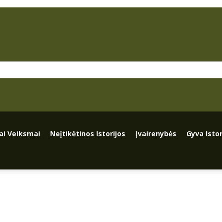
iai Veiksmai
Neįtikėtinos Istorijos
Įvairenybės
Gyva Istor