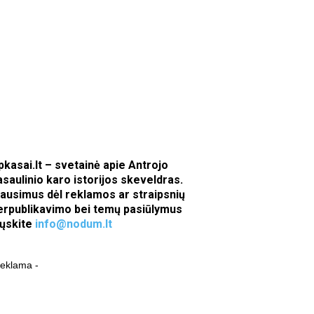
pkasai.lt – svetainė apie Antrojo
asaulinio karo istorijos skeveldras.
lausimus dėl reklamos ar straipsnių
erpublikavimo bei temų pasiūlymus
iųskite
info@nodum.lt
reklama -