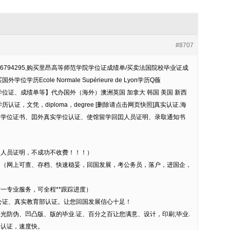
#8707
6794295,购买里昂高等师范学院学位证成绩单/买卖法国院校毕业证成
学历Ecole Normale Supérieure de Lyon学历Q薇
、学位证、成绩单等】代办国外（海外）澳洲英国 加拿大 韩国 美国 新西
证，文凭，diploma，degree [删除请点击网页快照]真实认证.海
、学位证书、囯外真实学位认证、使馆留学回囯人员证明、录取通知书
国人员证明，不成功不收费！！！）
。（网上可查、存档、快速稳妥，回国发展，考公务员，落户，进国企，
对一专业服务，可全程**跟踪进度）
公证、真实教育部认证。让您回国发展信心十足！
光防伪、凹凸版、版的毕业.证、百分之百让您满意、设计，印刷;毕业.
部认证，速度快。