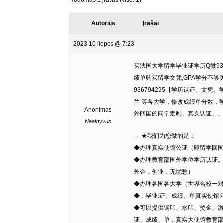
Rodomas 1 įrašas (viso: 1)
Autorius
Įrašai
2023 10 liepos @ 7:23
买法国大学留学毕业证学历Q微93
绩单购买留学文凭,GPA学分不够买国外学位
936794295【学历认证、文凭
兰 等各大学，修改成绩单分数，学历认
Anonimas
外回囯的同学定制、真实认证、
Neaktyvus
→ ★我们为您做的是：
◆办理真实使馆公证（即留学回
◆办理教育部国外学位学历认证
外企，创业，无忧愁）
◆办理各国各大学（世界名校一
◆：毕业.证、成绩、单真实使馆
◆可以提供钢印、水印、烫金、激
证、成绩、单，真实大使馆教育