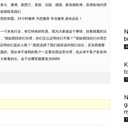
加拿大、澳洲、新西兰、美国、法国、德国、新加坡欧洲，亚洲各地代理
趣就请联系我们
的加盟。24小时服务 为您服务 专业服务,使命必赴！
N
是一个灰色行业，有它特殊的性质。我为大家做这个事情，担着很重的法
b
，“假如我找你们办理，你们怎么证明你们不呢？”“假如我找你们办理怎
么证明你们是好人呢？“.既然选择了我们就应该对我们信任，买东西都要
A
问题的。我从来不催我的客户一定要在我这里办理，也从来不客户多咨询
大家看的出。金子在哪里都要发光6889
K
t
T
N
g
n
T