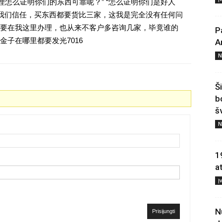
理怎么证明你们的东西可靠呢？” “怎么证明你们是好人
对我们信任，买东西都要货比三家，这我是完全没有任何问
要在我这里办理，也从来不客户多咨询几家，毕竟谁的
P
子在哪里都要发光7016
A
N
Š
b
š
N
1
a
Į
N
Prisijungti