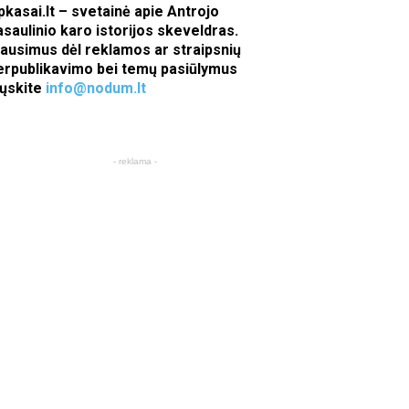
pkasai.lt – svetainė apie Antrojo
asaulinio karo istorijos skeveldras.
lausimus dėl reklamos ar straipsnių
erpublikavimo bei temų pasiūlymus
iųskite
info@nodum.lt
- reklama -