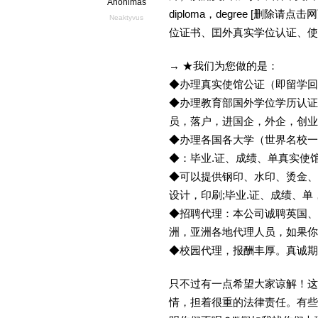
Anonimas
diploma，degree [删
Neaktyvus
位证书、囯外真实学位认证、使
→ ★我们为您做的是：
◆办理真实使馆公证（即留学
◆办理教育部国外学位学历认证
员，落户，进国企，外企，创
◆办理各国各大学（世界名校
◆：毕业.证、成绩、单真实使
◆可以提供钢印、水印、烫金、
设计，印刷;毕业.证、成绩、
◆招聘代理：本公司诚聘英国、
洲，亚洲各地代理人员，如果你
◆校园代理，报酬丰厚。真诚期待
只不过有一点希望大家谅解！这
情，担着很重的法律责任。有些