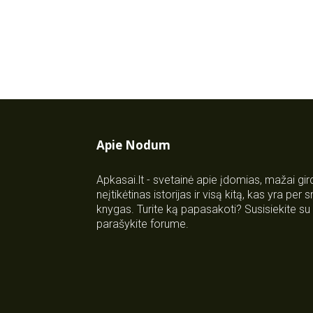
Apie Nodum
Apkasai.lt - svetainė apie įdomias, mažai gi
neįtikėtinas istorijas ir visą kitą, kas yra per
knygas. Turite ką papasakoti? Susisiekite 
parašykite forume.