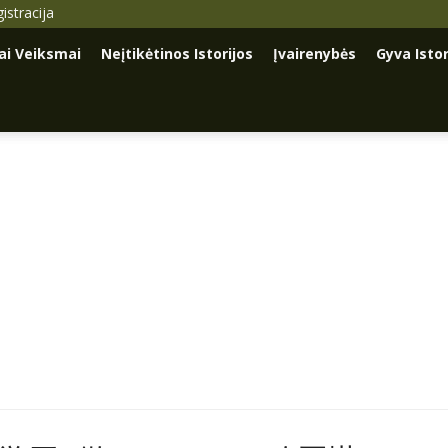
istracija
iai Veiksmai
Neįtikėtinos Istorijos
Įvairenybės
Gyva Istor