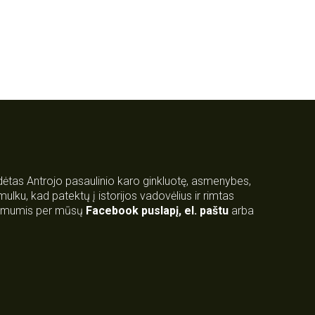
rdėtas Antrojo pasaulinio karo ginkluotę, asmenybes,
 smulku, kad patektų į istorijos vadovėlius ir rimtas
su mumis per mūsų
Facebook puslapį
,
el. paštu
arba