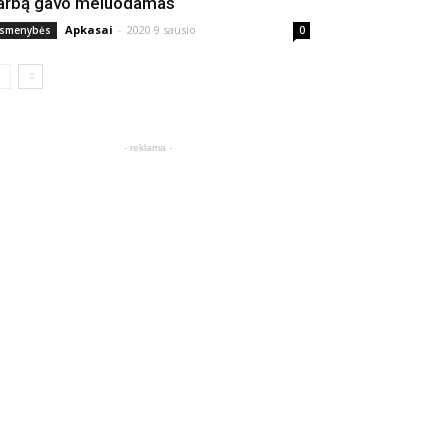
arbą gavo meluodamas
Apkasai
-
2020 9 sausio
smenybės
0
- reklama -