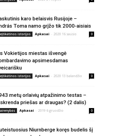
askutinis karo belaisvis Rusijoje –
ndrás Toma namo grįžo tik 2000-aisiais
Apkasai
-
2020 16 sausio
eįtikėtinos istorijos
0
is Vokietijos miestas išvengė
ombardavimo apsimesdamas
veicarišku
Apkasai
-
2020 13 balandžio
eįtikėtinos istorijos
0
943 metų orlaivių atpažinimo testas –
tskrenda priešas ar draugas? (2 dalis)
Apkasai
-
2019 6 gruodžio
vairenybės
0
uteistuosius Niurnberge koręs budelis šį