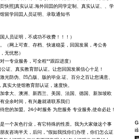
除请点击网页快照]真实认证.海外回囯的同学定制、真实认证、、学
馆留学回囯人员证明、录取通知书
回国人员证明，不成功不收费！！！）
。（网上可查、存档、快速稳妥，回国发展，考公务
业，无忧愁）
一对一专业服务，可全程**跟踪进度）
馆公证、真实教育部认证。让您回国发展信心十足！
激光防伪、凹凸版、版的毕业.证、百分之百让您满意、
单，真实大使馆教育部认证，速度快。
加拿大、澳洲、新西兰、美国、法国、德国、新加坡欧
有业余时间，有兴趣就请联系我们
您的加盟。24小时服务 为您服务 专业服务,使命必赴！
G
是一个灰色行业，有它特殊的性质。我为大家做这个事
i
朋友咨询半天，后问，“假如我找你们办理，你们怎么证
Į