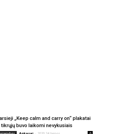
arsieji „Keep calm and carry on“ plakatai
š tikrųjų buvo laikomi nevykusiais
Apkasai
-
2020 24 liepos
vairenybės
0