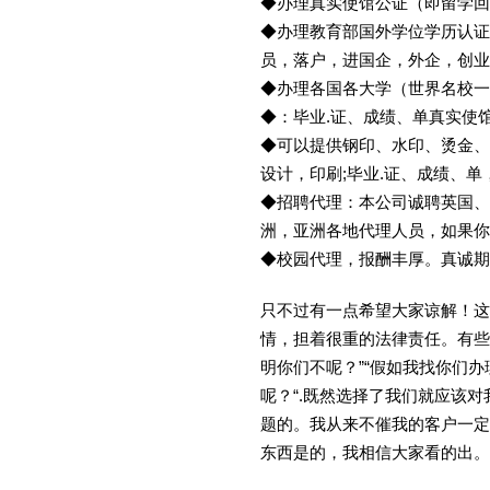
◆办理真实使馆公证（即留学
◆办理教育部国外学位学历认证
员，落户，进国企，外企，创
◆办理各国各大学（世界名校
◆：毕业.证、成绩、单真实使
◆可以提供钢印、水印、烫金、
设计，印刷;毕业.证、成绩、
◆招聘代理：本公司诚聘英国、
洲，亚洲各地代理人员，如果你
◆校园代理，报酬丰厚。真诚期待
只不过有一点希望大家谅解！这
情，担着很重的法律责任。有些
明你们不呢？”“假如我找你们办
呢？“.既然选择了我们就应该
题的。我从来不催我的客户一定
东西是的，我相信大家看的出。金