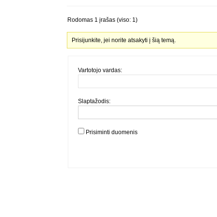
Rodomas 1 įrašas (viso: 1)
Prisijunkite, jei norite atsakyti į šią temą.
Vartotojo vardas:
Slaptažodis:
Prisiminti duomenis