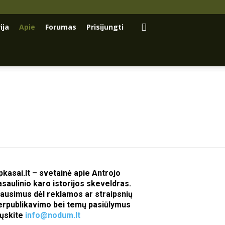
ija
Apie
Forumas
Prisijungti
pkasai.lt – svetainė apie Antrojo
asaulinio karo istorijos skeveldras.
lausimus dėl reklamos ar straipsnių
erpublikavimo bei temų pasiūlymus
iųskite
info@nodum.lt