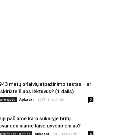
943 metų orlaivių atpažinimo testas – ar
tskiriate šiuos lėktuvus? (1 dalis)
Apkasai
-
2019 18 lapkričio
vairenybės
3
aip pačiame karo sūkuryje britų
ovandeniniame laive gyveno elnias?
Apkasai
-
2019 14 lapkričio
eįtikėtinos istorijos
0