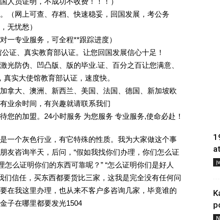
回国人员证明，不成功不收费！！！）
。（网上可查、存档、快速稳妥，回国发展，考公务
业，无忧愁）
一对一专业服务，可全程**跟踪进度）
馆公证、真实教育部认证。让您回国发展信心十足！
激光防伪、凹凸版、版的毕业.证、百分之百让您满意、
单，真实大使馆教育部认证，速度快。
加拿大、澳洲、新西兰、美国、法国、德国、新加坡欧
有业余时间，有兴趣就请联系我们
您的加盟。24小时服务 为您服务 专业服务,使命必赴！
1
是一个灰色行业，有它特殊的性质。我为大家做这个事
a
朋友咨询半天，后问，“假如我找你们办理，你们怎么证
Į
理怎么证明你们的东西可靠呢？” “怎么证明你们是好人
对我们信任，买东西都要货比三家，这我是完全没有任何问
要在我这里办理，也从来不客户多咨询几家，毕竟谁的
K
子在哪里都要发光1504
p
N