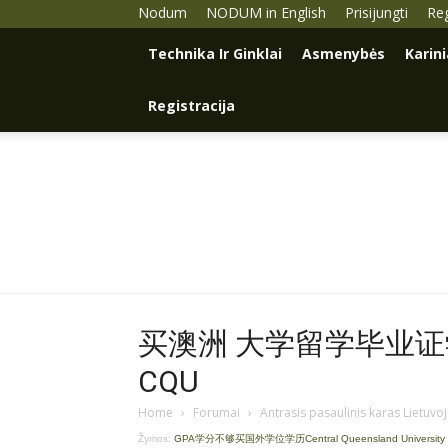
Nodum
NODUM in English
Prisijungti
Reg
Technika Ir Ginklai
Asmenybės
Karin
Registracija
买澳洲 大学留学毕业证学历
CQU
Home
›
Forumai
›
Antrasis pasaulinis karas Lietuvo
Žymos:
GPA学分不够买国外学位学历Central Queensland Universit