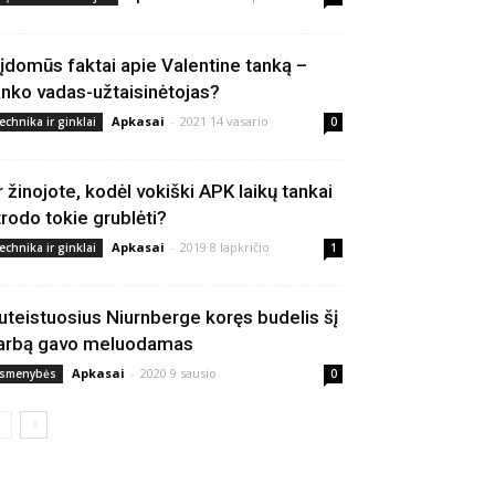
 įdomūs faktai apie Valentine tanką –
anko vadas-užtaisinėtojas?
Apkasai
-
2021 14 vasario
echnika ir ginklai
0
r žinojote, kodėl vokiški APK laikų tankai
trodo tokie grublėti?
Apkasai
-
2019 8 lapkričio
echnika ir ginklai
1
uteistuosius Niurnberge koręs budelis šį
arbą gavo meluodamas
Apkasai
-
2020 9 sausio
smenybės
0