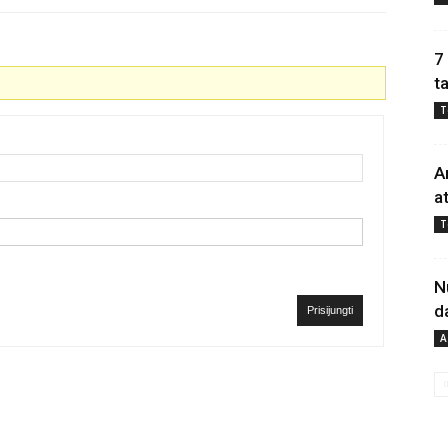
7
t
T
A
a
T
N
d
Prisijungti
A