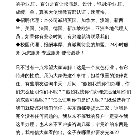
的毕业.证、百分之百让您满意、设计，印刷;毕业.证、
成绩、单，真实大使馆教育部认证，速度快。
◆招聘代理：本公司诚聘英国、加拿大、澳洲、新西
兰、美国、法国、德国、新加坡欧洲，亚洲各地代理人
员，如果你有业余时间，有兴趣就请联系我们
◆校园代理，报酬丰厚。真诚期待您的加盟。24小时服
务 为您服务 专业服务,使命必赴！
只不过有一点希望大家谅解！这是一个灰色行业，有它
特殊的性质。我为大家做这个事情，担着很重的法律责
任。有些朋友咨询半天，后问，“假如我找你们办理，你
们怎么证明你们不呢？”“假如我找你们办理怎么证明你们
的东西可靠呢？” “怎么证明你们是好人呢？“.既然选择了
我们就应该对我们信任，买东西都要货比三家，这我是
完全没有任何问题的。我从来不催我的客户一定要在我
这里办理，也从来不客户多咨询几家，毕竟谁的东西是
的，我相信大家看的出。金子在哪里都要发光3627