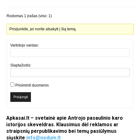
Rodomas 1 įrašas (viso: 1)
Prisijunkite, jei norite atsakyti į šią temą.
Vartotojo vardas:
Slaptažodis:
Prisiminti duomenis
Prisijungti
Apkasai.lt – svetainė apie Antrojo pasaulinio karo
istorijos skeveldras. Klausimus dėl reklamos ar
straipsnių perpublikavimo bei temų pasiūlymus
siųskite
info@nodum.lt