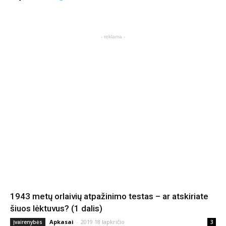
- reklama -
1943 metų orlaivių atpažinimo testas – ar atskiriate
šiuos lėktuvus? (1 dalis)
Apkasai
-
2019 18 lapkričio
Įvairenybės
3