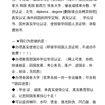
拿大 韩国 美国 新西兰 等各大学，修改成绩单分数，学
历认证，文凭，diploma，degree [删除请点击网页快照]
真实认证.海外回囯的同学定制、真实认证、、学位证
书、囯外真实学位认证、使馆留学回囯人员证明、录取
通知书
→ ★我们为您做的是：
◆办理真实使馆公证（即留学回国人员证明，不成功不
收费！！！）
◆办理教育部国外学位学历认证。（网上可查、存档、
快速稳妥，回国发展，考公务员，落户，进国企，外
企，创业，无忧愁）
◆办理各国各大学（世界名校一对一专业服务，可全程
**跟踪进度）
◆：毕业.证、成绩、单真实使馆公证、真实教育部认
证。让您回国发展信心十足！
◆可以提供钢印、水印、烫金、激光防伪、凹凸版、版