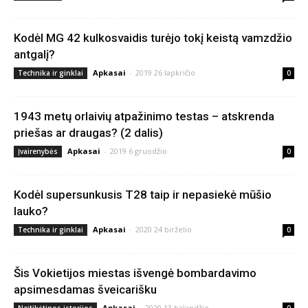
Kodėl MG 42 kulkosvaidis turėjo tokį keistą vamzdžio
antgalį?
Apkasai
-
2019 26 lapkričio
Technika ir ginklai
0
1943 metų orlaivių atpažinimo testas – atskrenda
priešas ar draugas? (2 dalis)
Apkasai
-
2019 6 gruodžio
Įvairenybės
0
Kodėl supersunkusis T28 taip ir nepasiekė mūšio
lauko?
Apkasai
-
2020 24 birželio
Technika ir ginklai
0
Šis Vokietijos miestas išvengė bombardavimo
apsimesdamas šveicarišku
Apkasai
-
2020 13 balandžio