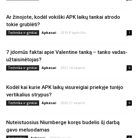
Ar žinojote, kodėl vokiški APK laikų tankai atrodo
tokie grublėti?
Apkasai
-
2019 8 lapkričio
Technika ir ginklai
1
7 įdomūs faktai apie Valentine tanką – tanko vadas-
užtaisinėtojas?
Apkasai
-
2021 14 vasario
Technika ir ginklai
0
Kodėl kai kurie APK laikų visureigiai priekyje turėjo
vertikalius strypus?
Apkasai
-
2020 21 vasario
Technika ir ginklai
0
Nuteistuosius Niurnberge koręs budelis šį darbą
gavo meluodamas
Apkasai
-
2020 9 sausio