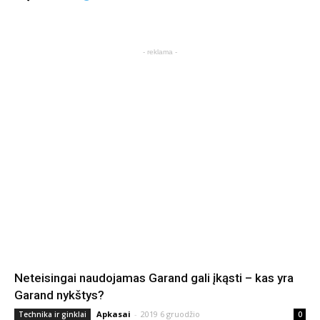
- reklama -
Neteisingai naudojamas Garand gali įkąsti – kas yra
Garand nykštys?
Apkasai
-
2019 6 gruodžio
Technika ir ginklai
0