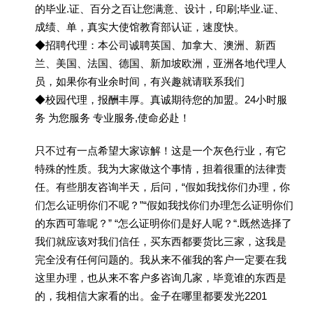
的毕业.证、百分之百让您满意、设计，印刷;毕业.证、
成绩、单，真实大使馆教育部认证，速度快。
◆招聘代理：本公司诚聘英国、加拿大、澳洲、新西
兰、美国、法国、德国、新加坡欧洲，亚洲各地代理人
员，如果你有业余时间，有兴趣就请联系我们
◆校园代理，报酬丰厚。真诚期待您的加盟。24小时服
务 为您服务 专业服务,使命必赴！
只不过有一点希望大家谅解！这是一个灰色行业，有它
特殊的性质。我为大家做这个事情，担着很重的法律责
任。有些朋友咨询半天，后问，“假如我找你们办理，你
们怎么证明你们不呢？”“假如我找你们办理怎么证明你们
的东西可靠呢？” “怎么证明你们是好人呢？“.既然选择了
我们就应该对我们信任，买东西都要货比三家，这我是
完全没有任何问题的。我从来不催我的客户一定要在我
这里办理，也从来不客户多咨询几家，毕竟谁的东西是
的，我相信大家看的出。金子在哪里都要发光2201