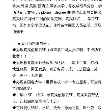
拿大 韩国 美国 新西兰 等各大学，修改成绩单分数，学
历认证，文凭，diploma，degree [删除请点击网页快照]
真实认证.海外回囯的同学定制、真实认证、、学位证
书、囯外真实学位认证、使馆留学回囯人员证明、录取
通知书
→ ★我们为您做的是：
◆办理真实使馆公证（即留学回国人员证明，不成功不
收费！！！）
◆办理教育部国外学位学历认证。（网上可查、存档、
快速稳妥，回国发展，考公务员，落户，进国企，外
企，创业，无忧愁）
◆办理各国各大学（世界名校一对一专业服务，可全程
**跟踪进度）
◆：毕业.证、成绩、单真实使馆公证、真实教育部认
证。让您回国发展信心十足！
◆可以提供钢印、水印、烫金、激光防伪、凹凸版、版