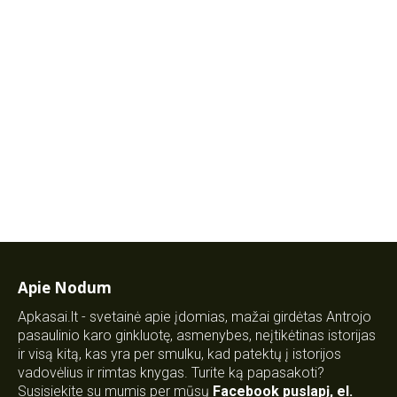
Apie Nodum
Apkasai.lt - svetainė apie įdomias, mažai girdėtas Antrojo
pasaulinio karo ginkluotę, asmenybes, neįtikėtinas istorijas
ir visą kitą, kas yra per smulku, kad patektų į istorijos
vadovėlius ir rimtas knygas. Turite ką papasakoti?
Susisiekite su mumis per mūsų
Facebook puslapį
,
el.