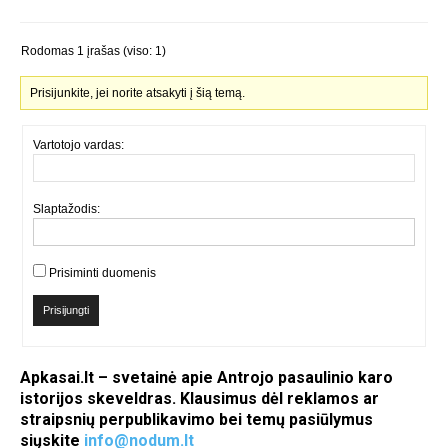
Rodomas 1 įrašas (viso: 1)
Prisijunkite, jei norite atsakyti į šią temą.
Vartotojo vardas:
Slaptažodis:
Prisiminti duomenis
Prisijungti
Apkasai.lt – svetainė apie Antrojo pasaulinio karo
istorijos skeveldras. Klausimus dėl reklamos ar
straipsnių perpublikavimo bei temų pasiūlymus
siųskite
info@nodum.lt