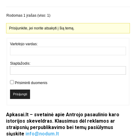
Rodomas 1 įrašas (viso: 1)
Prisijunkite, jei norite atsakyti į šią temą.
Vartotojo vardas:
Slaptažodis:
Prisiminti duomenis
Prisijungti
Apkasai.lt – svetainė apie Antrojo pasaulinio karo
istorijos skeveldras. Klausimus dėl reklamos ar
straipsnių perpublikavimo bei temų pasiūlymus
siųskite
info@nodum.lt