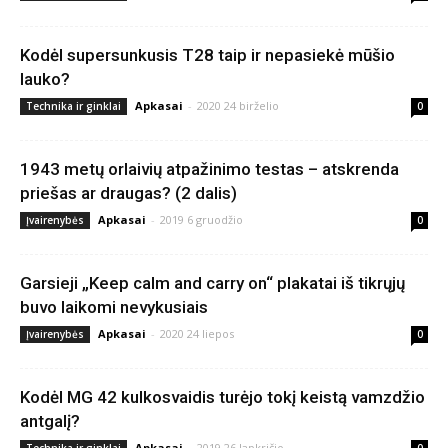
Kodėl supersunkusis T28 taip ir nepasiekė mūšio
lauko?
Apkasai
-
2020 24 birželio
Technika ir ginklai
0
1943 metų orlaivių atpažinimo testas – atskrenda
priešas ar draugas? (2 dalis)
Apkasai
-
2019 6 gruodžio
Įvairenybės
0
Garsieji „Keep calm and carry on“ plakatai iš tikrųjų
buvo laikomi nevykusiais
Apkasai
-
2020 24 liepos
Įvairenybės
0
Kodėl MG 42 kulkosvaidis turėjo tokį keistą vamzdžio
antgalį?
Apkasai
-
2019 26 lapkričio