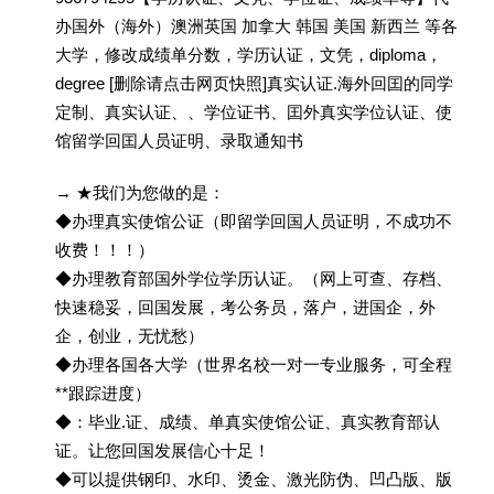
办国外（海外）澳洲英国 加拿大 韩国 美国 新西兰 等各
大学，修改成绩单分数，学历认证，文凭，diploma，
degree [删除请点击网页快照]真实认证.海外回囯的同学
定制、真实认证、、学位证书、囯外真实学位认证、使
馆留学回囯人员证明、录取通知书
→ ★我们为您做的是：
◆办理真实使馆公证（即留学回国人员证明，不成功不
收费！！！）
◆办理教育部国外学位学历认证。（网上可查、存档、
快速稳妥，回国发展，考公务员，落户，进国企，外
企，创业，无忧愁）
◆办理各国各大学（世界名校一对一专业服务，可全程
**跟踪进度）
◆：毕业.证、成绩、单真实使馆公证、真实教育部认
证。让您回国发展信心十足！
◆可以提供钢印、水印、烫金、激光防伪、凹凸版、版