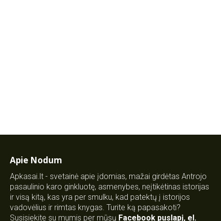
Apie Nodum
Apkasai.lt - svetainė apie įdomias, mažai girdėtas Antrojo
pasaulinio karo ginkluotę, asmenybes, neįtikėtinas istorijas
ir visą kitą, kas yra per smulku, kad patektų į istorijos
vadovėlius ir rimtas knygas. Turite ką papasakoti?
Susisiekite su mumis per mūsų
Facebook puslapį
,
el.