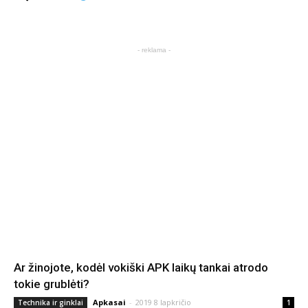
- reklama -
Ar žinojote, kodėl vokiški APK laikų tankai atrodo
tokie grublėti?
Apkasai
-
2019 8 lapkričio
Technika ir ginklai
1