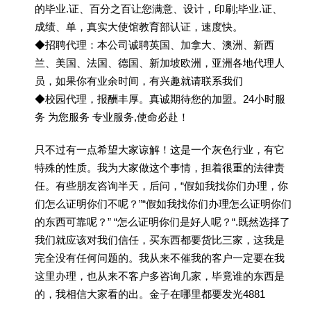
的毕业.证、百分之百让您满意、设计，印刷;毕业.证、
成绩、单，真实大使馆教育部认证，速度快。
◆招聘代理：本公司诚聘英国、加拿大、澳洲、新西
兰、美国、法国、德国、新加坡欧洲，亚洲各地代理人
员，如果你有业余时间，有兴趣就请联系我们
◆校园代理，报酬丰厚。真诚期待您的加盟。24小时服
务 为您服务 专业服务,使命必赴！
只不过有一点希望大家谅解！这是一个灰色行业，有它
特殊的性质。我为大家做这个事情，担着很重的法律责
任。有些朋友咨询半天，后问，“假如我找你们办理，你
们怎么证明你们不呢？”“假如我找你们办理怎么证明你们
的东西可靠呢？” “怎么证明你们是好人呢？“.既然选择了
我们就应该对我们信任，买东西都要货比三家，这我是
完全没有任何问题的。我从来不催我的客户一定要在我
这里办理，也从来不客户多咨询几家，毕竟谁的东西是
的，我相信大家看的出。金子在哪里都要发光4881