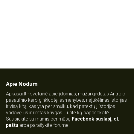
Apie Nodum
Apkasai.lt - svetainė apie įdomias, mažai girdėtas Antrojo
pasaulinio karo ginkluotę, asmenybes, neįtikėtinas istorijas
ir visą kitą, kas yra per smulku, kad patektų į istorijos
vadovėlius ir rimtas knygas. Turite ką papasakoti?
Susisiekite su mumis per mūsų
Facebook puslapį
,
el.
paštu
arba parašykite forume.