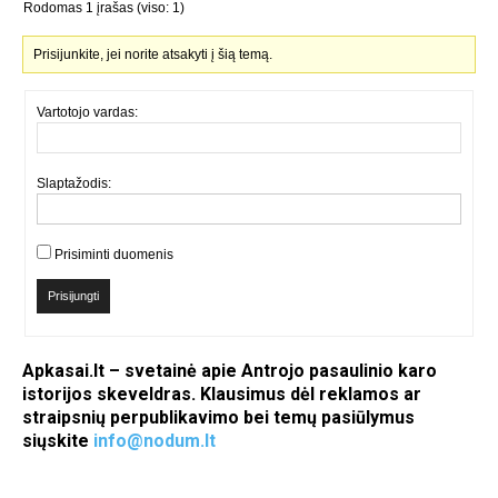
Rodomas 1 įrašas (viso: 1)
Prisijunkite, jei norite atsakyti į šią temą.
Vartotojo vardas:
Slaptažodis:
Prisiminti duomenis
Prisijungti
Apkasai.lt – svetainė apie Antrojo pasaulinio karo
istorijos skeveldras. Klausimus dėl reklamos ar
straipsnių perpublikavimo bei temų pasiūlymus
siųskite
info@nodum.lt