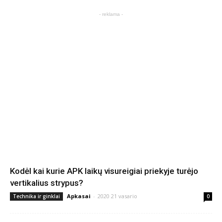
- reklama -
Kodėl kai kurie APK laikų visureigiai priekyje turėjo
vertikalius strypus?
Apkasai
-
2020 21 vasario
Technika ir ginklai
0