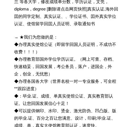
兰 等各大学，修改成绩单分数，学历认证，文凭，
diploma，degree [删除请点击网页快照]真实认证.海外回
囯的同学定制、真实认证、、学位证书、囯外真实学位
认证、使馆留学回囯人员证明、录取通知书
→ ★我们为您做的是：
◆办理真实使馆公证（即留学回国人员证明，不成功不
收费！！！）
◆办理教育部国外学位学历认证。（网上可查、存档、
快速稳妥，回国发展，考公务员，落户，进国企，外
企，创业，无忧愁）
◆办理各国各大学（世界名校一对一专业服务，可全程
**跟踪进度）
◆：毕业.证、成绩、单真实使馆公证、真实教育部认
证。让您回国发展信心十足！
◆可以提供钢印、水印、烫金、激光防伪、凹凸版、版
的毕业.证、百分之百让您满意、设计，印刷;毕业.证、
成绩、单，真实大使馆教育部认证，速度快。