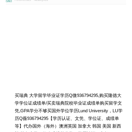
买瑞典 大学留学毕业证学历Q微936794295,购买隆德大
学学位证成绩单/买卖瑞典院校毕业证成绩单购买留学文
凭,GPA学分不够买国外学位学历Lund University，LU学
历Q薇936794295【学历认证、文凭、学位证、成绩单
等】代办国外（海外）澳洲英国 加拿大 韩国 美国 新西