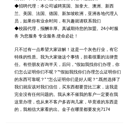
◆招聘代理：本公司诚聘英国、加拿大、澳洲、新西
兰、美国、法国、德国、新加坡欧洲，亚洲各地代理人
员，如果你有业余时间，有兴趣就请联系我们
◆校园代理，报酬丰厚。真诚期待您的加盟。24小时服
务 为您服务 专业服务,使命必赴！
只不过有一点希望大家谅解！这是一个灰色行业，有它
特殊的性质。我为大家做这个事情，担着很重的法律责
任。有些朋友咨询半天，后问，“假如我找你们办理，你
们怎么证明你们不呢？”“假如我找你们办理怎么证明你们
的东西可靠呢？” “怎么证明你们是好人呢？“.既然选择了
我们就应该对我们信任，买东西都要货比三家，这我是
完全没有任何问题的。我从来不催我的客户一定要在我
这里办理，也从来不客户多咨询几家，毕竟谁的东西是
的，我相信大家看的出。金子在哪里都要发光7174