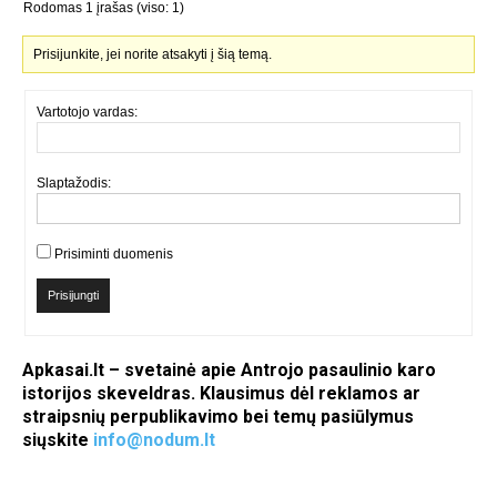
Rodomas 1 įrašas (viso: 1)
Prisijunkite, jei norite atsakyti į šią temą.
Vartotojo vardas:
Slaptažodis:
Prisiminti duomenis
Prisijungti
Apkasai.lt – svetainė apie Antrojo pasaulinio karo
istorijos skeveldras. Klausimus dėl reklamos ar
straipsnių perpublikavimo bei temų pasiūlymus
siųskite
info@nodum.lt