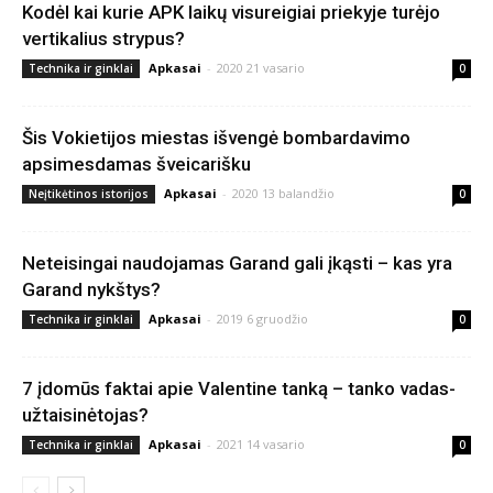
Kodėl kai kurie APK laikų visureigiai priekyje turėjo
vertikalius strypus?
Apkasai
-
2020 21 vasario
Technika ir ginklai
0
Šis Vokietijos miestas išvengė bombardavimo
apsimesdamas šveicarišku
Apkasai
-
2020 13 balandžio
Neįtikėtinos istorijos
0
Neteisingai naudojamas Garand gali įkąsti – kas yra
Garand nykštys?
Apkasai
-
2019 6 gruodžio
Technika ir ginklai
0
7 įdomūs faktai apie Valentine tanką – tanko vadas-
užtaisinėtojas?
Apkasai
-
2021 14 vasario
Technika ir ginklai
0