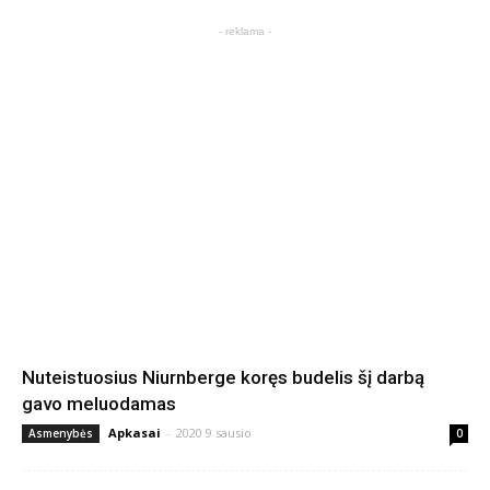
- reklama -
Nuteistuosius Niurnberge koręs budelis šį darbą
gavo meluodamas
Apkasai
-
2020 9 sausio
Asmenybės
0