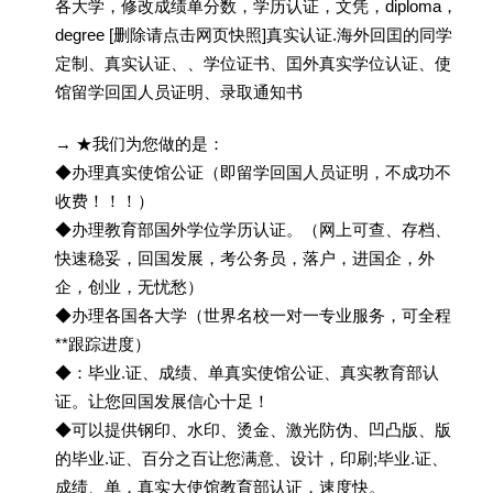
各大学，修改成绩单分数，学历认证，文凭，diploma，
degree [删除请点击网页快照]真实认证.海外回囯的同学
定制、真实认证、、学位证书、囯外真实学位认证、使
馆留学回囯人员证明、录取通知书
→ ★我们为您做的是：
◆办理真实使馆公证（即留学回国人员证明，不成功不
收费！！！）
◆办理教育部国外学位学历认证。（网上可查、存档、
快速稳妥，回国发展，考公务员，落户，进国企，外
企，创业，无忧愁）
◆办理各国各大学（世界名校一对一专业服务，可全程
**跟踪进度）
◆：毕业.证、成绩、单真实使馆公证、真实教育部认
证。让您回国发展信心十足！
◆可以提供钢印、水印、烫金、激光防伪、凹凸版、版
的毕业.证、百分之百让您满意、设计，印刷;毕业.证、
成绩、单，真实大使馆教育部认证，速度快。