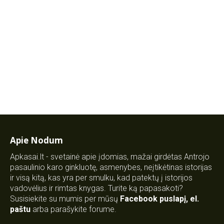
Apie Nodum
Apkasai.lt - svetainė apie įdomias, mažai girdėtas Antrojo
pasaulinio karo ginkluotę, asmenybes, neįtikėtinas istorijas
ir visą kitą, kas yra per smulku, kad patektų į istorijos
vadovėlius ir rimtas knygas. Turite ką papasakoti?
Susisiekite su mumis per mūsų
Facebook puslapį
,
el.
paštu
arba parašykite forume.