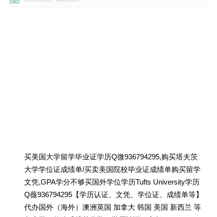
买美国大学留学毕业证学历Q微936794295,购买塔夫茨
大学学位证成绩单/买卖美国院校毕业证成绩单购买留学
文凭,GPA学分不够买国外学位学历Tufts University学历
Q薇936794295【学历认证、文凭、学位证、成绩单等】
代办国外（海外）澳洲英国 加拿大 韩国 美国 新西兰 等