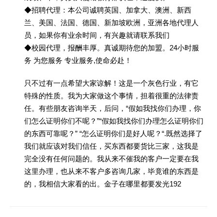
◆招聘代理：本公司诚聘英国、加拿大、澳洲、新西
兰、美国、法国、德国、新加坡欧洲，亚洲各地代理人
员，如果你有业余时间，有兴趣就请联系我们
◆校园代理，报酬丰厚。真诚期待您的加盟。24小时服
务 为您服务 专业服务,使命必赴！
只不过有一点希望大家谅解！这是一个灰色行业，有它
特殊的性质。我为大家做这个事情，担着很重的法律责
任。有些朋友咨询半天，后问，“假如我找你们办理，你
们怎么证明你们不呢？”“假如我找你们办理怎么证明你们
的东西可靠呢？” “怎么证明你们是好人呢？“.既然选择了
我们就应该对我们信任，买东西都要货比三家，这我是
完全没有任何问题的。我从来不催我的客户一定要在我
这里办理，也从来不客户多咨询几家，毕竟谁的东西是
的，我相信大家看的出。金子在哪里都要发光192