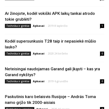
Ar žinojote, kodėl vokiški APK laikų tankai atrodo
tokie grublėti?
Apkasai
-
2019 8 lapkričio
Technika ir ginklai
1
Kodėl supersunkusis T28 taip ir nepasiekė mūšio
lauko?
Apkasai
-
2020 24 birželio
Technika ir ginklai
0
Neteisingai naudojamas Garand gali įkąsti – kas yra
Garand nykštys?
Apkasai
-
2019 6 gruodžio
Technika ir ginklai
0
Paskutinis karo belaisvis Rusijoje – András Toma
namo grįžo tik 2000-aisiais
Apkasai
-
2020 16 sausio