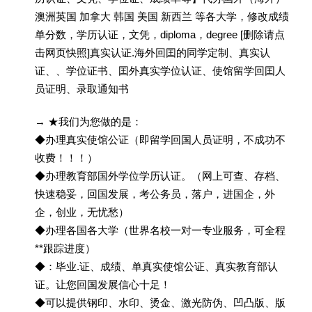
澳洲英国 加拿大 韩国 美国 新西兰 等各大学，修改成绩
单分数，学历认证，文凭，diploma，degree [删除请点
击网页快照]真实认证.海外回囯的同学定制、真实认
证、、学位证书、囯外真实学位认证、使馆留学回囯人
员证明、录取通知书
→ ★我们为您做的是：
◆办理真实使馆公证（即留学回国人员证明，不成功不
收费！！！）
◆办理教育部国外学位学历认证。（网上可查、存档、
快速稳妥，回国发展，考公务员，落户，进国企，外
企，创业，无忧愁）
◆办理各国各大学（世界名校一对一专业服务，可全程
**跟踪进度）
◆：毕业.证、成绩、单真实使馆公证、真实教育部认
证。让您回国发展信心十足！
◆可以提供钢印、水印、烫金、激光防伪、凹凸版、版