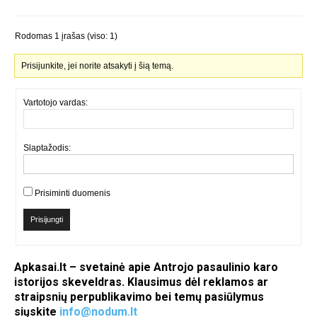
Rodomas 1 įrašas (viso: 1)
Prisijunkite, jei norite atsakyti į šią temą.
Vartotojo vardas:
Slaptažodis:
Prisiminti duomenis
Prisijungti
Apkasai.lt – svetainė apie Antrojo pasaulinio karo
istorijos skeveldras. Klausimus dėl reklamos ar
straipsnių perpublikavimo bei temų pasiūlymus
siųskite
info@nodum.lt