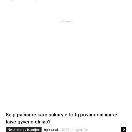
- reklama -
Kaip pačiame karo sūkuryje britų povandeniniame
laive gyveno elnias?
Apkasai
-
2019 14 lapkričio
Neįtikėtinos istorijos
0