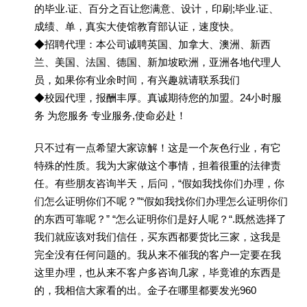
的毕业.证、百分之百让您满意、设计，印刷;毕业.证、
成绩、单，真实大使馆教育部认证，速度快。
◆招聘代理：本公司诚聘英国、加拿大、澳洲、新西
兰、美国、法国、德国、新加坡欧洲，亚洲各地代理人
员，如果你有业余时间，有兴趣就请联系我们
◆校园代理，报酬丰厚。真诚期待您的加盟。24小时服
务 为您服务 专业服务,使命必赴！
只不过有一点希望大家谅解！这是一个灰色行业，有它
特殊的性质。我为大家做这个事情，担着很重的法律责
任。有些朋友咨询半天，后问，“假如我找你们办理，你
们怎么证明你们不呢？”“假如我找你们办理怎么证明你们
的东西可靠呢？” “怎么证明你们是好人呢？“.既然选择了
我们就应该对我们信任，买东西都要货比三家，这我是
完全没有任何问题的。我从来不催我的客户一定要在我
这里办理，也从来不客户多咨询几家，毕竟谁的东西是
的，我相信大家看的出。金子在哪里都要发光960