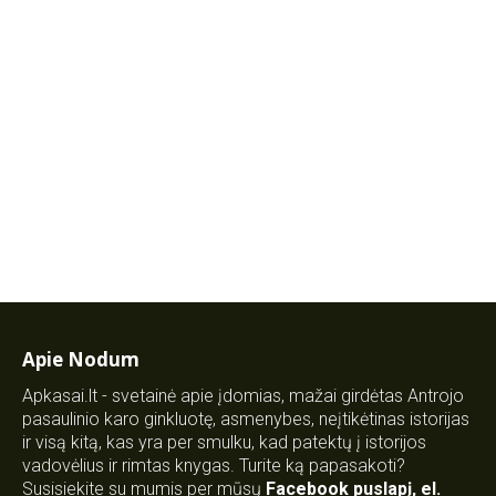
Apie Nodum
Apkasai.lt - svetainė apie įdomias, mažai girdėtas Antrojo
pasaulinio karo ginkluotę, asmenybes, neįtikėtinas istorijas
ir visą kitą, kas yra per smulku, kad patektų į istorijos
vadovėlius ir rimtas knygas. Turite ką papasakoti?
Susisiekite su mumis per mūsų
Facebook puslapį
,
el.